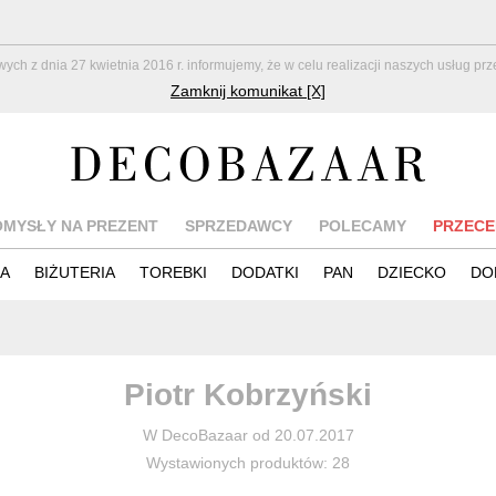
z dnia 27 kwietnia 2016 r. informujemy, że w celu realizacji naszych usług pr
Zamknij komunikat [X]
OMYSŁY NA PREZENT
SPRZEDAWCY
POLECAMY
PRZECE
IA
BIŻUTERIA
TOREBKI
DODATKI
PAN
DZIECKO
DO
Piotr Kobrzyński
W DecoBazaar od 20.07.2017
Wystawionych produktów: 28