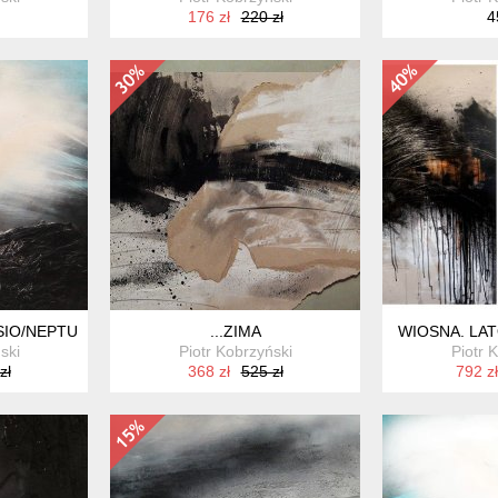
176 zł
220 zł
4
IO/NEPTUN(IV)
...ZIMA
WIOSNA. LAT
ski
Piotr Kobrzyński
Piotr 
zł
368 zł
525 zł
792 zł