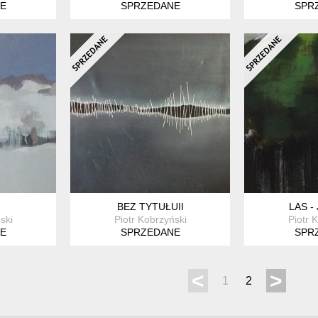
E
SPRZEDANE
SPR
BEZ TYTUŁUII
LAS - 
ski
Piotr Kobrzyński
Piotr 
E
SPRZEDANE
SPR
<
>
1
2