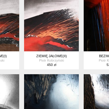
E(I)
ZIEMIĘ JAŁOWE(II)
BEZIM
ski
Piotr Kobrzyński
Piotr 
450 zł
5