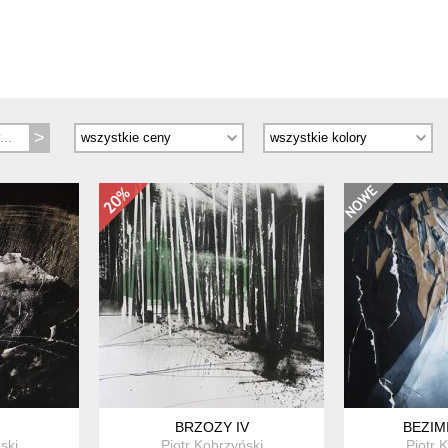
)
BRZOZY IV
BEZIMI
ski
Piotr Kobrzyński
Piotr 