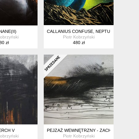
NANE(II)
CALLANIUS CONFUSE, NEPTUN - ANDROM
Kobrzyński
Piotr Kobrzyński
80 zł
480 zł
ERCH V
PEJZAŻ WEWNĘTRZNY - ZACHÓD SŁOŃCA I
Kobrzyński
Piotr Kobrzyński