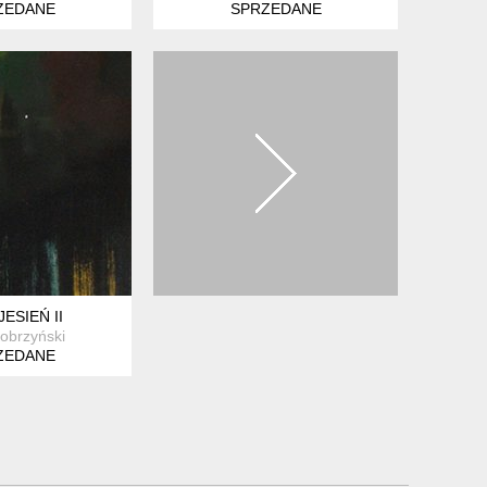
ZEDANE
SPRZEDANE
JESIEŃ II
Kobrzyński
ZEDANE