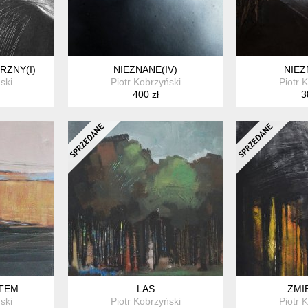
RZNY(I)
NIEZNANE(IV)
NIEZ
ski
Piotr Kobrzyński
Piotr 
400 zł
3
TEM
LAS
ZMI
ski
Piotr Kobrzyński
Piotr 