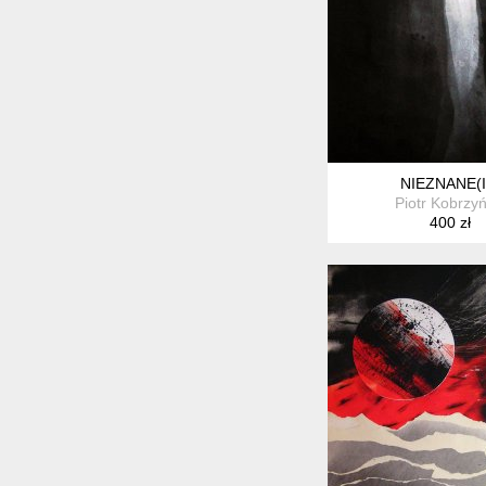
NIEZNANE(II
Piotr Kobrzyń
400 zł