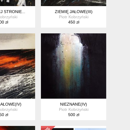
J STRONIE...
ZIEMIĘ JAŁOWE(III)
Kobrzyński
Piotr Kobrzyński
00 zł
450 zł
JAŁOWE(IV)
NIEZNANE(IV)
Kobrzyński
Piotr Kobrzyński
50 zł
500 zł