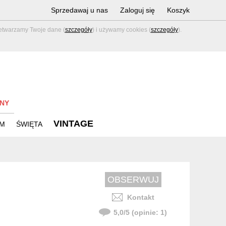
Sprzedawaj u nas
Zaloguj się
Koszyk
zetwarzamy Twoje dane (
szczegóły
) i używamy cookies (
szczegóły
).
NY
VINTAGE
M
ŚWIĘTA
Kontakt
5,0
/
5
(opinie:
1
)