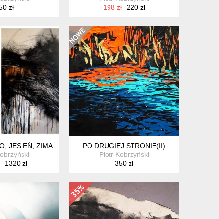
50 zł
198 zł
220 zł
O, JESIEŃ, ZIMA
PO DRUGIEJ STRONIE(II)
Kobrzyński
Piotr Kobrzyński
1320 zł
350 zł