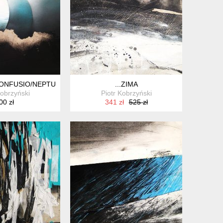
ONFUSIO/NEPTUN(II)
...ZIMA
Kobrzyński
Piotr Kobrzyński
00 zł
341 zł
525 zł