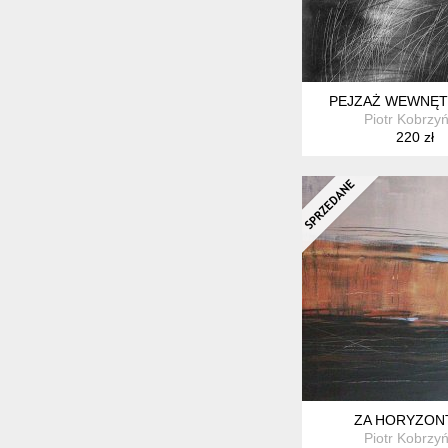
PEJZAŻ WEWNĘT
Piotr Kobrzyń
220 zł
ZA HORYZON
Piotr Kobrzyń