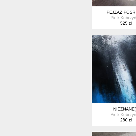
PEJZAŻ POŚR
Piotr Kobrzyń
525 zł
NIEZNANE(
Piotr Kobrzyń
280 zł