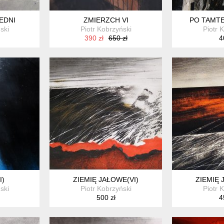
EDNI
ZMIERZCH VI
PO TAMTE
ski
Piotr Kobrzyński
Piotr 
390 zł
650 zł
4
I)
ZIEMIĘ JAŁOWE(VI)
ZIEMIĘ 
ski
Piotr Kobrzyński
Piotr 
500 zł
4