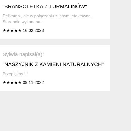
"BRANSOLETKA Z TURMALINÓW"
Delikatna , ale w połączeniu z innymi efektowna.
Starannie wykonana .
★★★★★ 16.02.2023
Sylwia napisał(a):
"NASZYJNIK Z KAMIENI NATURALNYCH"
Przepiękny !!!
★★★★★ 09.11.2022