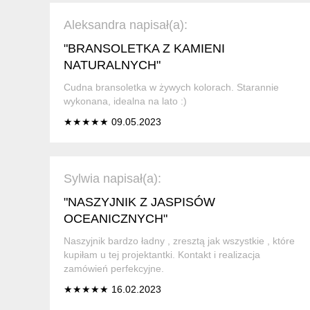
Aleksandra napisał(a):
"BRANSOLETKA Z KAMIENI
NATURALNYCH"
Cudna bransoletka w żywych kolorach. Starannie
wykonana, idealna na lato :)
★★★★★ 09.05.2023
Sylwia napisał(a):
"NASZYJNIK Z JASPISÓW
OCEANICZNYCH"
Naszyjnik bardzo ładny , zresztą jak wszystkie , które
kupiłam u tej projektantki. Kontakt i realizacja
zamówień perfekcyjne.
★★★★★ 16.02.2023