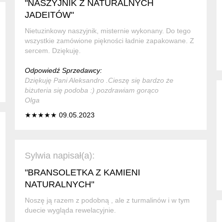
"NASZYJNIK Z NATURALNYCH
JADEITÓW"
Nietuzinkowy naszyjnik, misternie wykonany. Do tego
wszystkie zamówione piękności ładnie zapakowane. Z
sercem. Dziękuję.
Odpowiedź Sprzedawcy:
Dziękuję Pani Aleksandro .Cieszę się bardzo że
biżuteria się podoba :) pozdrawiam gorąco
Olga
★★★★★ 09.05.2023
Sylwia napisał(a):
"BRANSOLETKA Z KAMIENI
NATURALNYCH"
Noszę ją razem z podobną , ale z turmalinów i w tym
duecie wygląda rewelacyjnie.