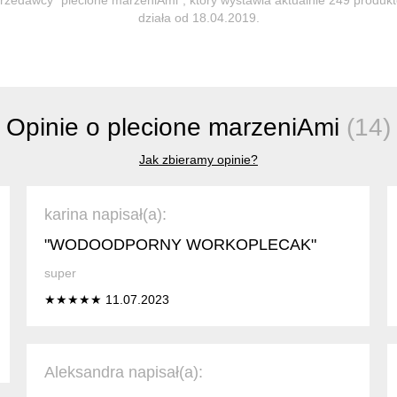
działa od 18.04.2019.
Opinie o plecione marzeniAmi
(14)
Jak zbieramy opinie?
karina napisał(a):
"WODOODPORNY WORKOPLECAK"
super
★★★★★ 11.07.2023
Aleksandra napisał(a):