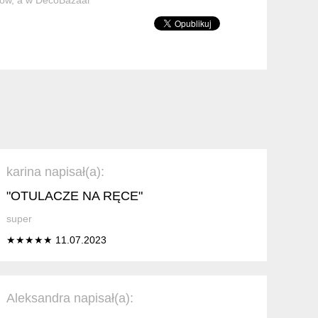
karina napisał(a):
"OTULACZE NA RĘCE"
super
★★★★★ 11.07.2023
Aleksandra napisał(a):