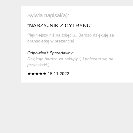
Sylwia napisał(a):
"NASZYJNIK Z CYTRYNU"
Piękniejszy niż na zdjęciu.. Bardzo dziękuję za
bransoletkę w prezencie!
Odpowiedź Sprzedawcy:
Dziękuję bardzo za zakupy :) i polecam się na
przyszłość;)
★★★★★ 15.11.2022