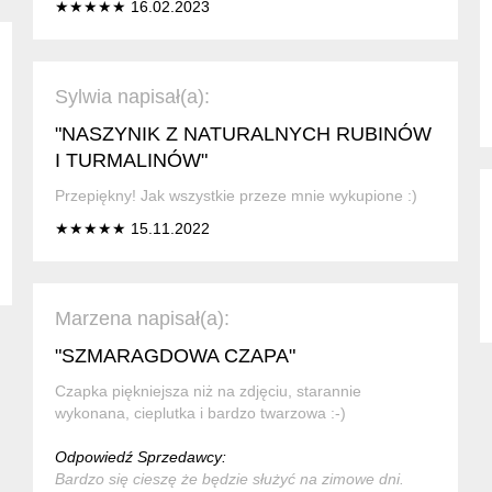
★★★★★ 16.02.2023
Sylwia napisał(a):
"NASZYNIK Z NATURALNYCH RUBINÓW
I TURMALINÓW"
Przepiękny! Jak wszystkie przeze mnie wykupione :)
★★★★★ 15.11.2022
Marzena napisał(a):
"SZMARAGDOWA CZAPA"
Czapka piękniejsza niż na zdjęciu, starannie
wykonana, cieplutka i bardzo twarzowa :-)
Odpowiedź Sprzedawcy:
Bardzo się cieszę że będzie służyć na zimowe dni.