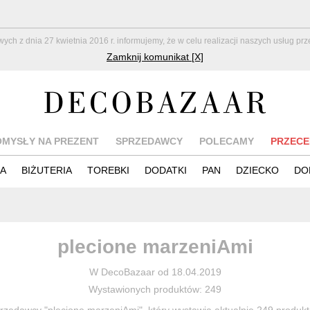
z dnia 27 kwietnia 2016 r. informujemy, że w celu realizacji naszych usług pr
Zamknij komunikat [X]
OMYSŁY NA PREZENT
SPRZEDAWCY
POLECAMY
PRZECE
IA
BIŻUTERIA
TOREBKI
DODATKI
PAN
DZIECKO
DO
plecione marzeniAmi
W DecoBazaar od 18.04.2019
Wystawionych produktów: 249
rzedawcy "plecione marzeniAmi", który wystawia aktualnie 249 produ