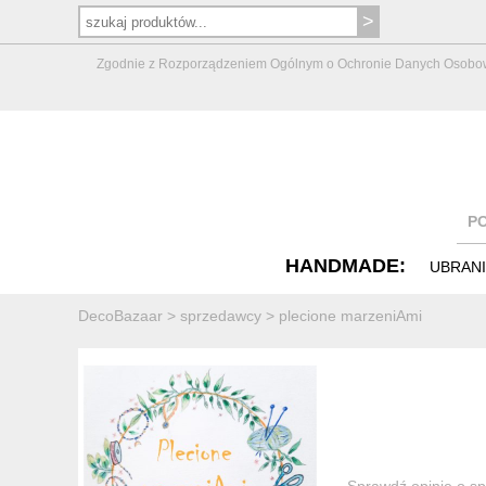
Zgodnie z Rozporządzeniem Ogólnym o Ochronie Danych Osobowych 
P
HANDMADE:
UBRAN
DecoBazaar
>
sprzedawcy
>
plecione marzeniAmi
Sprawdź opinie o sp