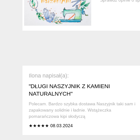
Ilona napisał(a):
"DŁUGI NASZYJNIK Z KAMIENI
NATURALNYCH"
Polecam. Bardzo szybka dostawa Naszyjnik taki sam i
zapakowany solidnie i ładnie. Wstążeczka
pomarańczowa kipi słodyczą
★★★★★ 08.03.2024