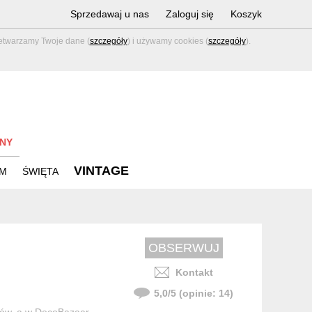
Sprzedawaj u nas
Zaloguj się
Koszyk
zetwarzamy Twoje dane (
szczegóły
) i używamy cookies (
szczegóły
).
NY
VINTAGE
M
ŚWIĘTA
Kontakt
5,0
/
5
(opinie:
14
)
któw, a w DecoBazaar