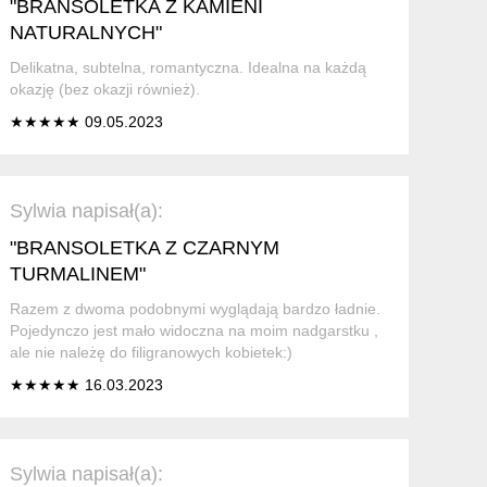
"BRANSOLETKA Z KAMIENI
NATURALNYCH"
Delikatna, subtelna, romantyczna. Idealna na każdą
okazję (bez okazji również).
★★★★★ 09.05.2023
Sylwia napisał(a):
"BRANSOLETKA Z CZARNYM
TURMALINEM"
Razem z dwoma podobnymi wyglądają bardzo ładnie.
Pojedynczo jest mało widoczna na moim nadgarstku ,
ale nie należę do filigranowych kobietek:)
★★★★★ 16.03.2023
Sylwia napisał(a):