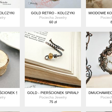
KOLCZYKI
GOLD RETRO - KOLCZYKI
MIODOWE KOS
elry
Pociecha Jewelry
Pociec
60 zł
8
ŚCIONEK SPIRALNY Z MIEDZI
GOLD - PIERŚCIONEK SPIRALNY
DMUCHAWIEC 
elry
Pociecha Jewelry
Pociec
75 zł
1