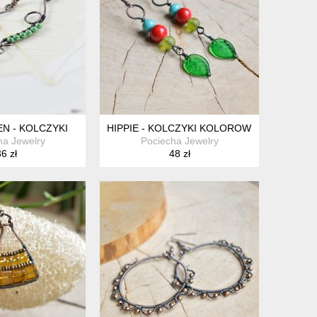
N - KOLCZYKI
HIPPIE - KOLCZYKI KOLOROWE Z LISTKAMI
ha Jewelry
Pociecha Jewelry
6 zł
48 zł