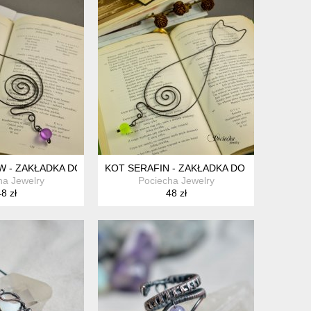
W - ZAKŁADKA DO KSIĄŻKI
KOT SERAFIN - ZAKŁADKA DO KSIĄŻKI
ha Jewelry
Pociecha Jewelry
8 zł
48 zł