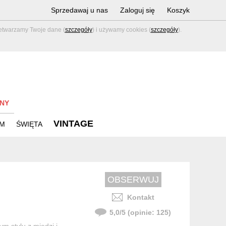
Sprzedawaj u nas
Zaloguj się
Koszyk
zetwarzamy Twoje dane (
szczegóły
) i używamy cookies (
szczegóły
).
NY
VINTAGE
M
ŚWIĘTA
Kontakt
5,0
/
5
(opinie:
125
)
m stylu z miedzi i