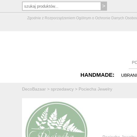
Zgodnie z Rozporządzeniem Ogólnym o Ochronie Danych Osobowych 
P
HANDMADE:
UBRAN
DecoBazaar
>
sprzedawcy
>
Pociecha Jewelry
Pociecha Jewelry 