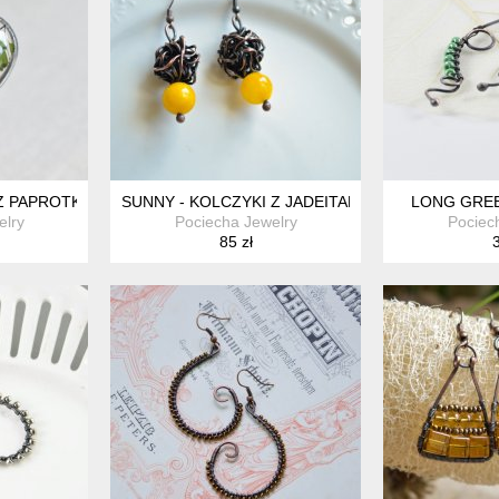
 Z PAPROTKĄ W SZKLE
SUNNY - KOLCZYKI Z JADEITAMI
LONG GREE
elry
Pociecha Jewelry
Pociec
85 zł
3