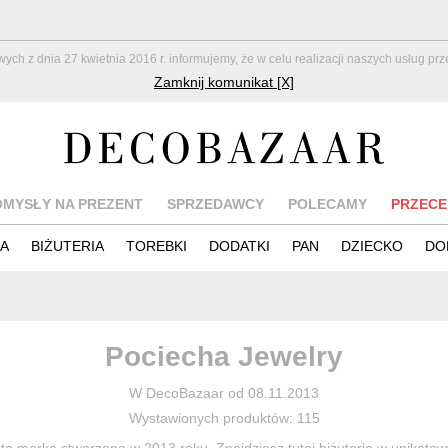
z dnia 27 kwietnia 2016 r. informujemy, że w celu realizacji naszych usług pr
Zamknij komunikat [X]
OMYSŁY NA PREZENT
SPRZEDAWCY
POLECAMY
PRZECE
IA
BIŻUTERIA
TOREBKI
DODATKI
PAN
DZIECKO
DO
Pociecha Jewelry
W DecoBazaar od 08.11.2013
Wystawionych produktów: 115
to marka stworzona w 2013 roku. Znajdziesz tutaj biżuterię w unikatowy