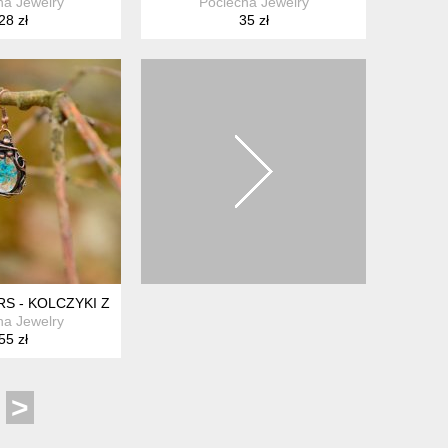
ha Jewelry
Pociecha Jewelry
28 zł
35 zł
S - KOLCZYKI Z PRAWDZIWYMI KWIATKAMI
ha Jewelry
55 zł
>