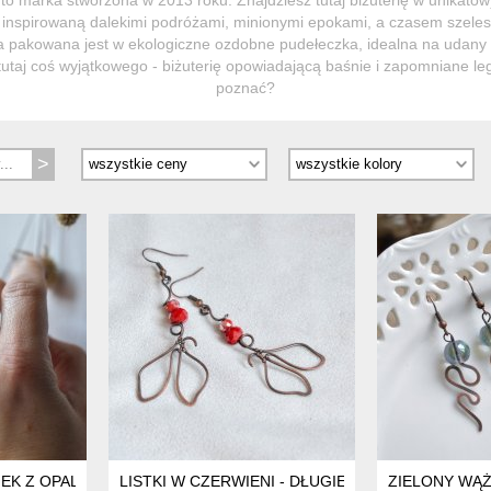
 inspirowaną dalekimi podróżami, minionymi epokami, a czasem szelest
ia pakowana jest w ekologiczne ozdobne pudełeczka, idealna na udany 
tutaj coś wyjątkowego - biżuterię opowiadającą baśnie i zapomniane le
poznać?
NEK Z OPALITEM, REGULOWANY ROZMIAR
LISTKI W CZERWIENI - DŁUGIE KOLCZYKI Z MIEDZ
ZIELONY WĄŻ 