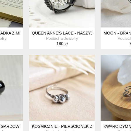
ŁADKA Z METALU
QUEEN ANNE'S LACE - NASZYJNIK Z KWIATAMI
MOON - BRA
elry
Pociecha Jewelry
Pociec
180 zł
7
NGARDOWY PIERŚCIONEK Z CZARNĄ SZKLANĄ KULĄ
KOSMICZNIE - PIERŚCIONEK ZE SZKLANYMI KRY
KWARC DYMN