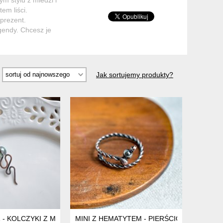
em liści.
prezent.
gendy. Chcesz je
Jak sortujemy produkty?
I
- KOLCZYKI Z MIEDZI I SZKŁA
MINI Z HEMATYTEM - PIERŚCIONEK MINIMA