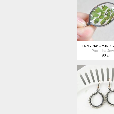
FERN - NASZYJNIK
Pociecha Jew
90 zł