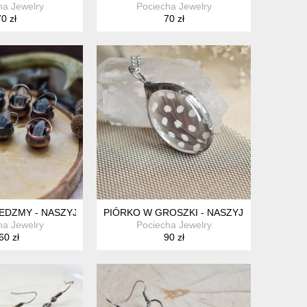
ha Jewelry
Pociecha Jewelry
0 zł
70 zł
EM
EDZMY - NASZYJNIK Z KRYSZTAŁEM GÓRSKIM
PIÓRKO W GROSZKI - NASZYJNIK ZE SZKŁ
ha Jewelry
Pociecha Jewelry
60 zł
90 zł