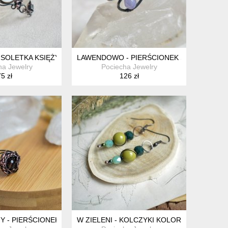
NSOLETKA KSIĘŻYCOWA
LAWENDOWO - PIERŚCIONEK SPIRALNY Z M
ha Jewelry
Pociecha Jewelry
5 zł
126 zł
SZTAŁKAMI
Y - PIERŚCIONEK MIEDZIANY Z KWARCEM DYMNYM
W ZIELENI - KOLCZYKI KOLOROWE