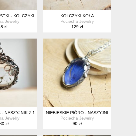
TKI - KOLCZYKI W RETRO STYLU Z MIEDZI
KOLCZYKI KOŁA
ha Jewelry
Pociecha Jewelry
8 zł
129 zł
- NASZYJNIK Z NASIONAMI MNISZKA W SZKLE
NIEBIESKIE PIÓRO - NASZYJNIK Z PIÓREM 
ha Jewelry
Pociecha Jewelry
80 zł
90 zł