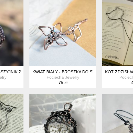
NASZYJNIK Z PRAWDZIWYM MCHEM
KWIAT BIAŁY - BROSZKA DO SZALA/SWETRA
KOT ZDZISŁA
elry
Pociecha Jewelry
Pociec
75 zł
4