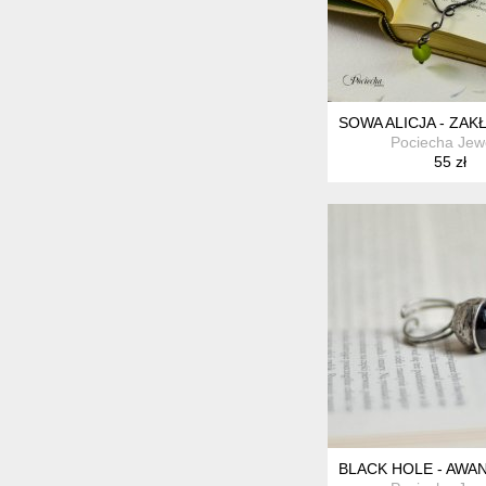
SOWA ALICJA - ZAK
Pociecha Jew
55 zł
BLACK HOLE - AWA