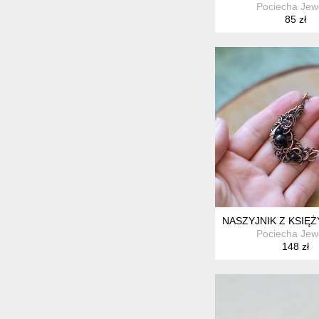
Pociecha Jew
85 zł
NASZYJNIK Z KSIĘ
Pociecha Jew
148 zł