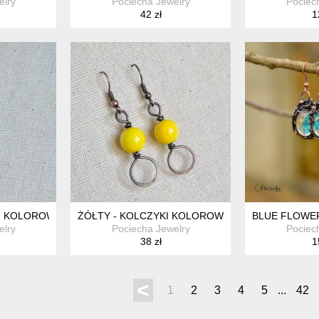
elry
Pociecha Jewelry
Pociec
42 zł
1
KI KOLOROWE
ŻÓŁTY - KOLCZYKI KOLOROWE
BLUE FLOWER
elry
Pociecha Jewelry
Pociec
38 zł
1
<
1
2
3
4
5
...
42