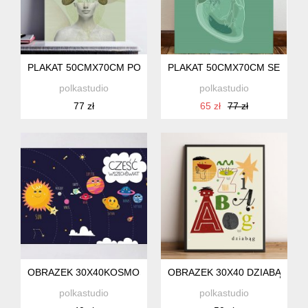
PLAKAT 50CMX70CM PORTRET KOBIETY NENUFARY
PLAKAT 50CMX70CM SERCE 
polkastudio
polkastudio
77 zł
65 zł
77 zł
OBRAZEK 30X40KOSMOS
OBRAZEK 30X40 DZIABĄG
polkastudio
polkastudio