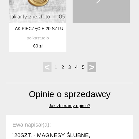
LAK PIECZĘCIE 20 SZTUK
polkastudio
60 zł
<
>
1
2
3
4
5
Opinie o sprzedawcy
Jak zbieramy opinie?
Ewa napisał(a):
"20SZT. - MAGNESY ŚLUBNE,