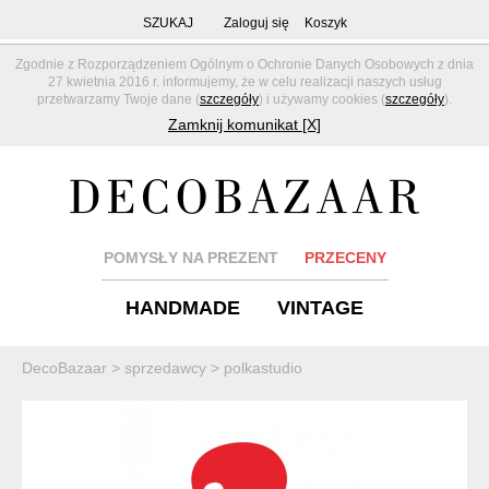
SZUKAJ
Zaloguj się
Koszyk
Zgodnie z Rozporządzeniem Ogólnym o Ochronie Danych Osobowych z dnia
27 kwietnia 2016 r. informujemy, że w celu realizacji naszych usług
przetwarzamy Twoje dane (
szczegóły
) i używamy cookies (
szczegóły
).
Zamknij komunikat [X]
POMYSŁY NA PREZENT
PRZECENY
HANDMADE
VINTAGE
DecoBazaar
>
sprzedawcy
>
polkastudio