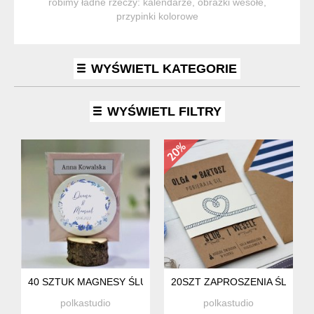
robimy ładne rzeczy: kalendarze, obrazki wesołe,
przypinki kolorowe
WYŚWIETL KATEGORIE
WYŚWIETL FILTRY
40 SZTUK MAGNESY ŚLUBNE - PODZIĘKOWANIA DLA GOSCI 
20SZT ZAPROSZENIA ŚLUBNE
polkastudio
polkastudio