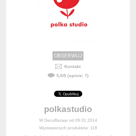
Kontakt
5,0
/
5
(opinie:
7
)
polkastudio
W DecoBazaar od 09.01.2014
Wystawionych produktów: 118