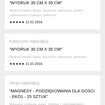
"WYDRUK 35 CM X 35 CM"
Wydruk bardzo ładny, starannie wykonany, jestem
zadowolona z zakupu, polecam.
★★★★★ 21.01.2016
Katarzyna napisał(a):
"WYDRUK 35 CM X 35 CM"
Wydruk bardzo ładny, starannie wykonany, polecam.
★★★★★ 21.01.2016
Alicja napisał(a):
"MAGNESY - PODZIĘKOWANIA DLA GOSCI
- EKO1 - 25 SZTUK"
Magnesy zrobione super, zgodne z zamówieniem i