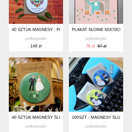
40 SZTUK MAGNESY - PODZIĘKOWANIA DLA GOSCI -SLUB 
PLAKAT SŁONIE 50X70CM
polkastudio
polkastudio
148 zł
78 zł
87 zł
40 SZTUK MAGNESY ŚLUBNE - PODZIĘKOWANIA DLA GOSCI 
100SZT - MAGNESY ŚLUBNE,
polkastudio
polkastudio