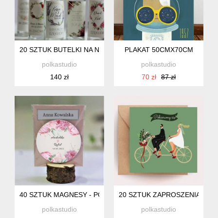
20 SZTUK BUTELKI NA NALEWKI UPOMINKI ŚLUBNE
PLAKAT 50CMX70CM
polkastudio
polkastudio
140 zł
70 zł
87 zł
40 SZTUK MAGNESY - PODZIĘKOWANIA DLA GOSCI -Z WINI
20 SZTUK ZAPROSZENIA ŚLU
polkastudio
polkastudio