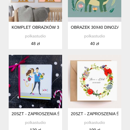
KOMPLET OBRAZKÓW 30X40 PASTELOWE ZWIERZAKI
OBRAZEK 30X40 DINOZAUR
polkastudio
polkastudio
48 zł
40 zł
20SZT - ZAPROSZENIA ŚLUBNE LUB CHRZEST - Z DZIECKIE
20SZT - ZAPROSZENIA ŚLUB
polkastudio
polkastudio
120 zł
100 zł