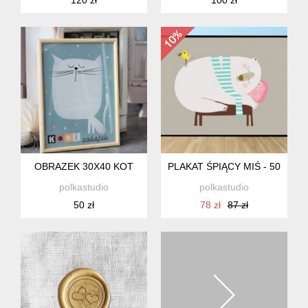
OBRAZEK 30X40 KOT
PLAKAT ŚPIĄCY MIŚ - 50X70C
polkastudio
polkastudio
50 zł
78 zł
87 zł