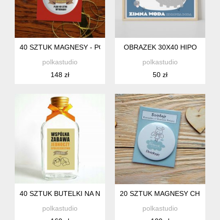
40 SZTUK MAGNESY - PODZIĘKOWANIA DLA GOSCI -ROCZN
OBRAZEK 30X40 HIPO
polkastudio
polkastudio
148 zł
50 zł
40 SZTUK BUTELKI NA NALEWKI ROCZNICA
20 SZTUK MAGNESY CHRZEST
polkastudio
polkastudio