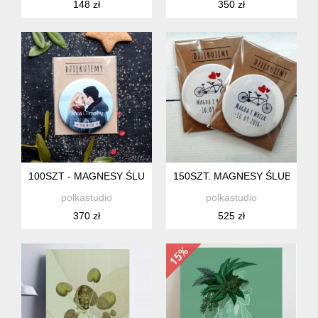
148 zł
350 zł
100SZT - MAGNESY ŚLUBNE, PODZIĘKOWANIA DLA GOSCI -
150SZT. MAGNESY ŚLUBNE -
polkastudio
polkastudio
370 zł
525 zł