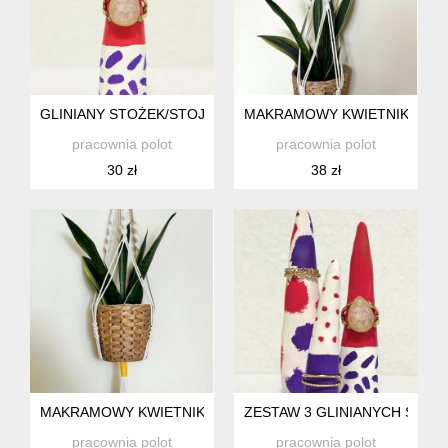
GLINIANY STOŻEK/STOJAK NA PIERŚCIONEK
MAKRAMOWY KWIETNIK - RĘC
pracownia polot
pracownia polot
30 zł
38 zł
MAKRAMOWY KWIETNIK - RĘCZNIE ROBIONY - "CURLY"
ZESTAW 3 GLINIANYCH STOŻK
pracownia polot
pracownia polot