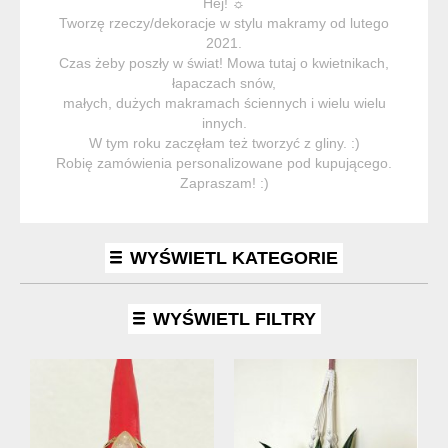
Hej! ☼
Tworzę rzeczy/dekoracje w stylu makramy od lutego
2021.
Czas żeby poszły w świat! Mowa tutaj o kwietnikach,
łapaczach snów,
małych, dużych makramach ściennych i wielu wielu
innych.
W tym roku zaczęłam też tworzyć z gliny. :)
Robię zamówienia personalizowane pod kupującego.
Zapraszam! :)
WYŚWIETL KATEGORIE
WYŚWIETL FILTRY