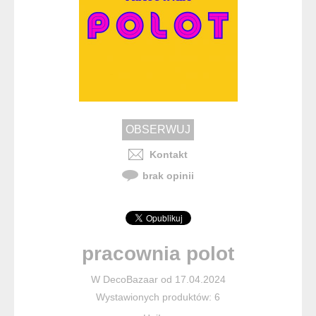
Kontakt
brak opinii
pracownia polot
W DecoBazaar od 17.04.2024
Wystawionych produktów: 6