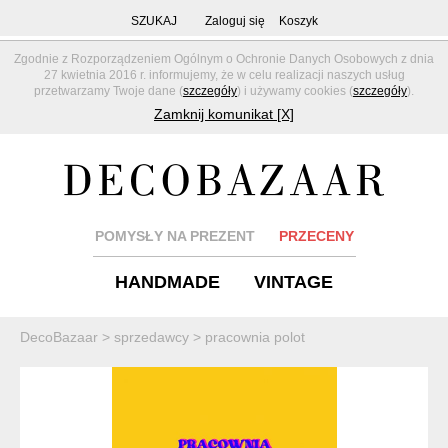
SZUKAJ
Zaloguj się
Koszyk
Zgodnie z Rozporządzeniem Ogólnym o Ochronie Danych Osobowych z dnia
27 kwietnia 2016 r. informujemy, że w celu realizacji naszych usług
przetwarzamy Twoje dane (
szczegóły
) i używamy cookies (
szczegóły
).
Zamknij komunikat [X]
POMYSŁY NA PREZENT
PRZECENY
HANDMADE
VINTAGE
DecoBazaar
>
sprzedawcy
>
pracownia polot