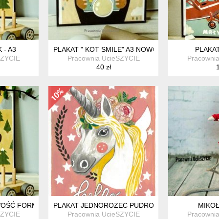
 - A3
PLAKAT " KOT SMILE" A3 NOWOŚĆ
PLAKAT 
SZYCIE
Pracownia UcieSZYCIE
Pracowni
40 zł
1
OWOŚĆ FORMAT A4
PLAKAT JEDNOROŻEC PUDROWY RÓŻ A3
MIKOŁ
SZYCIE
Pracownia UcieSZYCIE
Pracowni