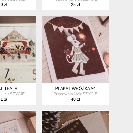
0 zł
25 zł
AT TEATR
PLAKAT WRÓŻKA A4
a UcieSZYCIE
Pracownia UcieSZYCIE
1 zł
40 zł