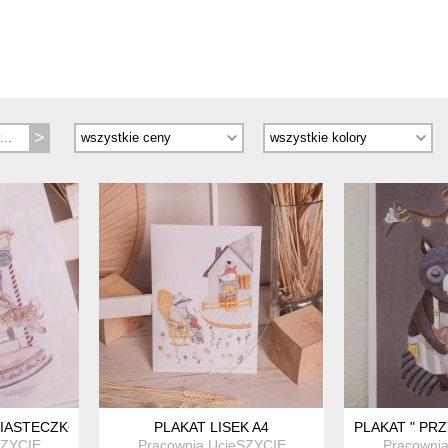
IASTECZKO" A4
PLAKAT LISEK A4
PLAKAT " PR
SZYCIE
Pracownia UcieSZYCIE
Pracowni