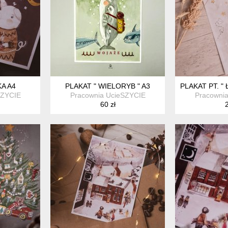
A A4
PLAKAT " WIELORYB " A3
PLAKAT PT. "
SZYCIE
Pracownia UcieSZYCIE
Pracowni
60 zł
2