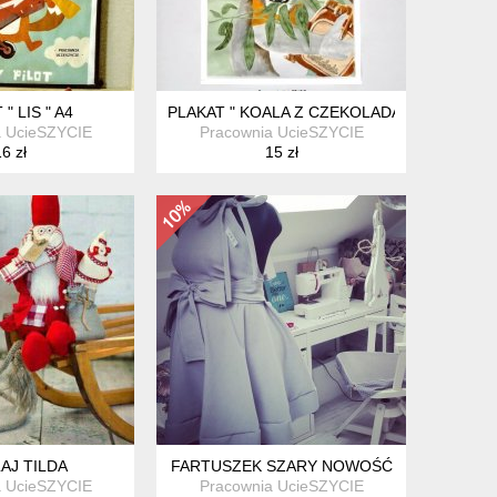
" LIS " A4
PLAKAT " KOALA Z CZEKOLADĄ" NOWOŚĆ A
a UcieSZYCIE
Pracownia UcieSZYCIE
6 zł
15 zł
AJ TILDA
FARTUSZEK SZARY NOWOŚĆ
a UcieSZYCIE
Pracownia UcieSZYCIE