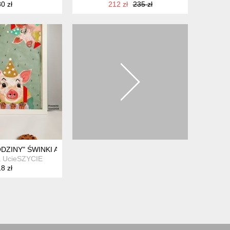
0 zł
212 zł
235 zł
DZINY" ŚWINKI A3
a UcieSZYCIE
8 zł