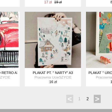
17 zł
19 zł
8
 RETRO A3
PLAKAT PT. " NARTY" A3
PLAKAT " URO
SZYCIE
Pracownia UcieSZYCIE
Pracowni
16 zł
1
<
>
1
2