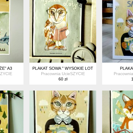
ŻE" A3
PLAKAT SOWA " WYSOKIE LOTY" A3
PLAKA
SZYCIE
Pracownia UcieSZYCIE
Pracowni
60 zł
1