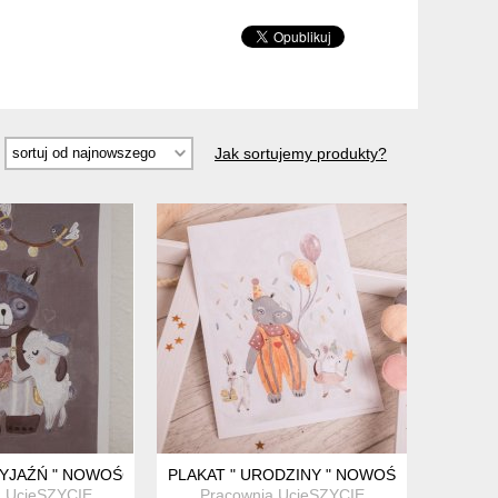
Jak sortujemy produkty?
ZYJAŹŃ " NOWOŚĆ A4
PLAKAT " URODZINY " NOWOŚĆ A4
a UcieSZYCIE
Pracownia UcieSZYCIE