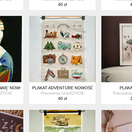
40 zł
4
KAWĄ" NOWOŚĆ A3
PLAKAT ADVENTURE NOWOŚĆ A3
PLAK
SZYCIE
Pracownia UcieSZYCIE
Pracowni
40 zł
2