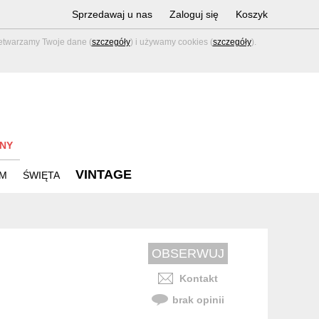
Sprzedawaj u nas
Zaloguj się
Koszyk
zetwarzamy Twoje dane (
szczegóły
) i używamy cookies (
szczegóły
).
NY
VINTAGE
M
ŚWIĘTA
Kontakt
brak opinii