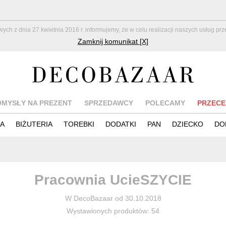
z dnia 27 kwietnia 2016 r. informujemy, że w celu realizacji naszych usług pr
Zamknij komunikat [X]
OMYSŁY NA PREZENT
SPRZEDAWCY
POLECAMY
PRZECE
IA
BIŻUTERIA
TOREBKI
DODATKI
PAN
DZIECKO
DO
Pracownia UcieSZYCIE
W DecoBazaar od 30.10.2018
Wystawionych produktów: 54