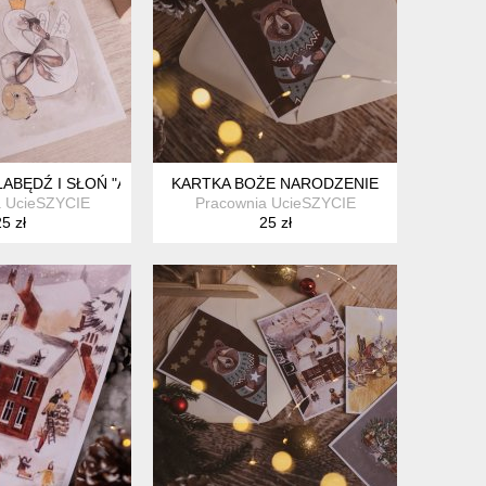
 ŁABĘDŹ I SŁOŃ "A4
KARTKA BOŻE NARODZENIE
a UcieSZYCIE
Pracownia UcieSZYCIE
5 zł
25 zł