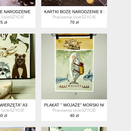
E NARODZENIE
KARTKI BOŻE NARODZENIE 8 SZTUK
a UcieSZYCIE
Pracownia UcieSZYCIE
5 zł
70 zł
ZWIERZĘTA" A3
PLAKAT " WOJAŻE" MORSKI NOWOŚĆ!! A3
a UcieSZYCIE
Pracownia UcieSZYCIE
0 zł
40 zł