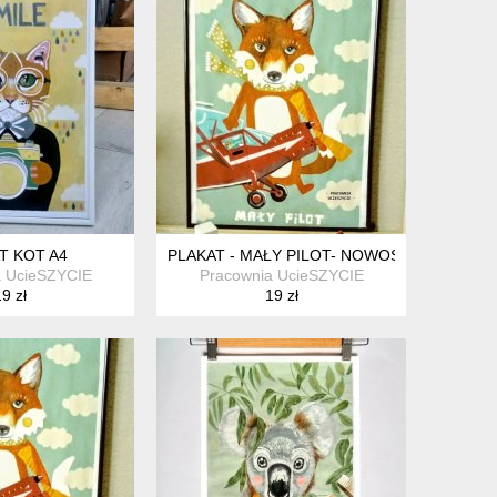
T KOT A4
PLAKAT - MAŁY PILOT- NOWOŚĆ A3
a UcieSZYCIE
Pracownia UcieSZYCIE
9 zł
19 zł