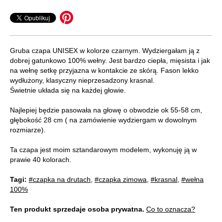
Gruba czapa UNISEX w kolorze czarnym. Wydziergałam ją z
dobrej gatunkowo 100% wełny. Jest bardzo ciepła, mięsista i jak
na wełnę setkę przyjazna w kontakcie ze skórą. Fason lekko
wydłużony, klasyczny nieprzesadzony krasnal.
Świetnie układa się na każdej głowie.
Najlepiej będzie pasowała na głowę o obwodzie ok 55-58 cm,
głębokość 28 cm ( na zamówienie wydziergam w dowolnym
rozmiarze).
Ta czapa jest moim sztandarowym modelem, wykonuję ją w
prawie 40 kolorach.
Tagi:
#czapka na drutach
,
#czapka zimowa
,
#krasnal
,
#wełna
100%
Ten produkt sprzedaje osoba prywatna.
Co to oznacza?