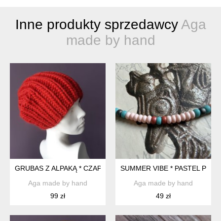
Inne produkty sprzedawcy
Aga
made by hand
GRUBAS Z ALPAKĄ * CZAPKA UNSEX * CZAPA NA SROGĄ ZIMĘ 
SUMMER VIBE * PASTEL PINK 
Aga made by hand
Aga made by hand
99 zł
49 zł