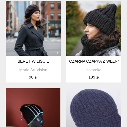
BERET W LIŚCIE
CZARNA CZAPKA Z WEŁNY P
Mada Art Vision
sploteka
90 zł
199 zł