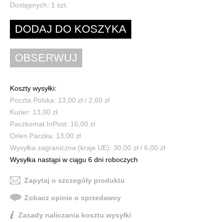
Dostępnych:
1
szt.
Koszty wysyłki:
Poczta Polska: 13,00 zł / 2,60 zł
Kurier: 13,00 zł
Paczkomat InPost: 16,00 zł
Orlen Paczka: 13,00 zł
Wysyłka zagraniczna (kraje UE): 30,00 zł / 6,00 zł
Wysyłka nastąpi w ciągu 6 dni roboczych
Zapytaj o szczegóły produktu
Zobacz opinie o sprzedawcy
Zasady naliczania kosztu wysyłki