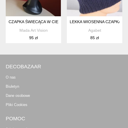
CZAPKA ŚWIECĄCA W CIEMNOŚCI
LEKKA WIOSENNA CZAPKA M
Mada Art Vision
Agabet
95 zł
85 zł
DECOBAZAAR
O nas
Biuletyn
Dane osobowe
Pliki Cookies
POMOC