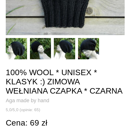
100% WOOL * UNISEX *
KLASYK :) ZIMOWA
WEŁNIANA CZAPKA * CZARNA
Aga made by hand
5,0/5,0 (opinie: 65)
Cena: 69 zł