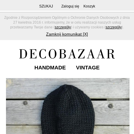
SZUKAJ
Zaloguj się
Koszyk
Zgodnie z Rozporządzeniem Ogólnym o Ochronie Danych Osobowych z dnia
27 kwietnia 2016 r. informujemy, że w celu realizacji naszych usług
przetwarzamy Twoje dane (
szczegóły
) i używamy cookies (
szczegóły
).
Zamknij komunikat [X]
HANDMADE
VINTAGE