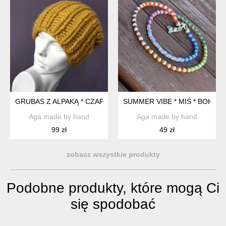
GRUBAS Z ALPAKĄ * CZAPKA UNSEX * CZAPA NA SROGĄ ZIMĘ 
SUMMER VIBE * MIŚ * BOHO * 
Aga made by hand
Aga made by hand
99 zł
49 zł
zobacz wszystkie produkty
Podobne produkty, które mogą Ci
się spodobać