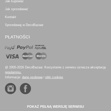
Jak kupować
Jak sprzedawać
Kontakt
Sprzedawaj w DecoBazaar
PŁATNOŚCI
@ 2005-2026 DecoBazaar. Korzystanie z serwisu oznacza akceptację
regulaminu.
Informacje:
dane osobowe
i
pliki cookies
POKAŻ PEŁNĄ WERSJĘ SERWISU