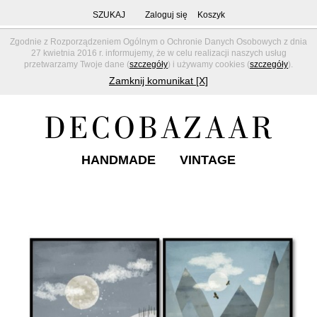
SZUKAJ
Zaloguj się
Koszyk
Zgodnie z Rozporządzeniem Ogólnym o Ochronie Danych Osobowych z dnia
27 kwietnia 2016 r. informujemy, że w celu realizacji naszych usług
przetwarzamy Twoje dane (
szczegóły
) i używamy cookies (
szczegóły
).
Zamknij komunikat [X]
HANDMADE
VINTAGE