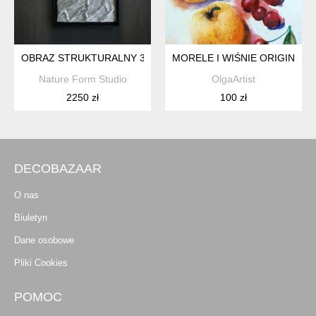
OBRAZ STRUKTURALNY 3D | RELIEF ŚCIENNY | UNIKAT
MORELE I WIŚNIE ORIGINAL 
Nature Form Studio
OlgaArtist
2250 zł
100 zł
DECOBAZAAR
O nas
Biuletyn
Dane osobowe
Pliki Cookies
POMOC