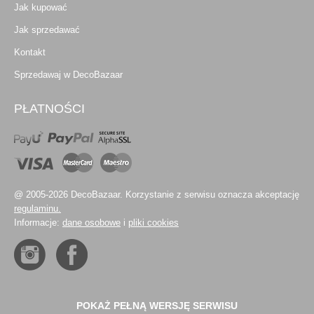
Jak kupować
Jak sprzedawać
Kontakt
Sprzedawaj w DecoBazaar
PŁATNOŚCI
@ 2005-2026 DecoBazaar. Korzystanie z serwisu oznacza akceptację
regulaminu.
Informacje:
dane osobowe
i
pliki cookies
POKAŻ PEŁNĄ WERSJĘ SERWISU