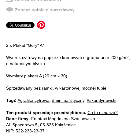
Zobacz opinie o sprzedawcy
2 x Plakat "Góry" A4
Wydruk cyfrowy na papierze kredowym o gramaturze 200 g/m2,
o naturalnym błysku.
Wymiary plakatu A (20 cm x 30).
Sprzedawany bez ramki, w kartonowej mocnej tubie.
Tagi:
#grafika cyfrowa
,
#minimalistyczny
,
#skandynawski
Ten produkt sprzedaje przedsiębiorca.
Co to oznacza?
Dane firmy:
Fototaxi Magdalena Szachowska
Al. Spacerowa 5, 05-825 Książenice
NIP: 522-233-23-37