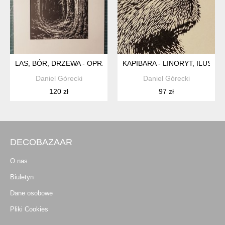
LAS, BÓR, DRZEWA - OPRAWIONE PASSE-PARTOUT - LINORYT
KAPIBARA - LINORYT, ILUST
Daniel Górecki
Daniel Górecki
120 zł
97 zł
DECOBAZAAR
O nas
Biuletyn
Dane osobowe
Pliki Cookies