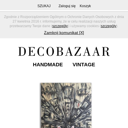
SZUKAJ
Zaloguj się
Koszyk
Zgodnie z Rozporządzeniem Ogólnym o Ochronie Danych Osobowych z dnia
27 kwietnia 2016 r. informujemy, że w celu realizacji naszych usług
przetwarzamy Twoje dane (
szczegóły
) i używamy cookies (
szczegóły
).
Zamknij komunikat [X]
HANDMADE
VINTAGE