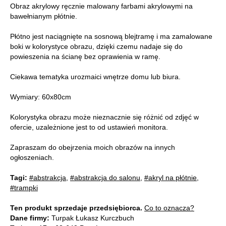
Obraz akrylowy ręcznie malowany farbami akrylowymi na
bawełnianym płótnie.
Płótno jest naciągnięte na sosnową blejtramę i ma zamalowane
boki w kolorystyce obrazu, dzięki czemu nadaje się do
powieszenia na ścianę bez oprawienia w ramę.
Ciekawa tematyka urozmaici wnętrze domu lub biura.
Wymiary: 60x80cm
Kolorystyka obrazu może nieznacznie się różnić od zdjęć w
ofercie, uzależnione jest to od ustawień monitora.
Zapraszam do obejrzenia moich obrazów na innych
ogłoszeniach.
Tagi:
#abstrakcja
,
#abstrakcja do salonu
,
#akryl na płótnie
,
#trampki
Ten produkt sprzedaje przedsiębiorca.
Co to oznacza?
Dane firmy:
Turpak Łukasz Kurczbuch