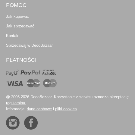
POMOC
Jak kupować
Jak sprzedawać
Kontakt
Sprzedawaj w DecoBazaar
PŁATNOŚCI
@ 2005-2026 DecoBazaar. Korzystanie z serwisu oznacza akceptację
regulaminu.
Informacje:
dane osobowe
i
pliki cookies