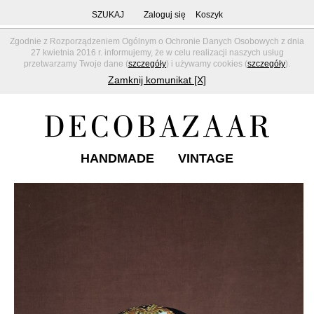
SZUKAJ
Zaloguj się
Koszyk
Zgodnie z Rozporządzeniem Ogólnym o Ochronie Danych Osobowych z dnia
27 kwietnia 2016 r. informujemy, że w celu realizacji naszych usług
przetwarzamy Twoje dane (
szczegóły
) i używamy cookies (
szczegóły
).
Zamknij komunikat [X]
HANDMADE
VINTAGE