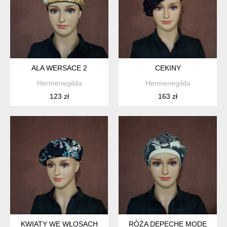
ALA WERSACE 2
CEKINY
Hermenegilda
Hermenegilda
123 zł
163 zł
KWIATY WE WŁOSACH
RÓŻA DEPECHE MODE