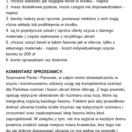
1. chcesz wiedzieć jak wygląda beret w środku - napisz
2. masz dodatkowe pytania, może czegoś nie dopowiedziałam -
napisz
3. berety należy prać ręcznie, ponieważ niektóre z nich mają
różne wkłady lub podklejenia w środku
4. są to pojedyncze sztuki ( oprócz oferty szycia z danego
materiału ) często wykonane z recyklingu ubrań
5. chcesz uszyć beret w takim fasonie jak w ofercie, tylko z
własnego materiału - napisz - koszt indywidualnego szycia
beretu to 200 zł
6. konto sprawdzam raz dziennie
KOMENTARZ SPRZEDAWCY:
Szanowne Panie i Panowie, w całym moim doświadczeniu w
szyciu i konstruowaniu odzieży czuję się kompetentna oceniać
dla Państwa rozmiar i fason ubrań które oferuję. Z tego powodu
opisuję wytyczne obwodowe do rozmiaru oraz luzy, które są
integralną częścią każdego fasonu. Faktem jest aby prawidłowo
dobrać ubrania trzeba ściśle trzymać się wytycznych rozmiaru i
zrozumieć oraz zaakceptować ideę fasonu który ktoś
zaprojektował. W związku z tym, nie ma wyjścia w każdym domu
powinna znaleźć swoje miejsce miara krawiecka, bez tego nie
da się dobrze dopasować ubrania co ma wpływ na wygodę i