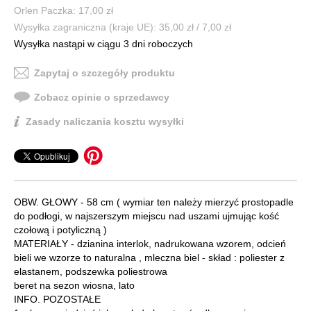
Orlen Paczka: 17,00 zł
Wysyłka zagraniczna (kraje UE): 35,00 zł / 7,00 zł
Wysyłka nastąpi w ciągu 3 dni roboczych
Zapytaj o szczegóły produktu
Zobacz opinie o sprzedawcy
Zasady naliczania kosztu wysyłki
OBW. GŁOWY - 58 cm ( wymiar ten należy mierzyć prostopadle
do podłogi, w najszerszym miejscu nad uszami ujmując kość
czołową i potyliczną )
MATERIAŁY - dzianina interlok, nadrukowana wzorem, odcień
bieli we wzorze to naturalna , mleczna biel - skład : poliester z
elastanem, podszewka poliestrowa
beret na sezon wiosna, lato
INFO. POZOSTAŁE