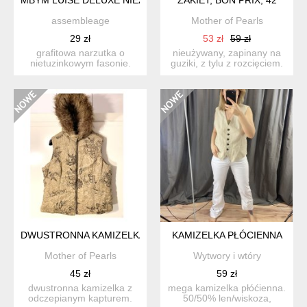
assembleage
Mother of Pearls
29 zł
53 zł
59 zł
grafitowa narzutka o
nieużywany, zapinany na
nietuzinkowym fasonie.
guziki, z tylu z rozcięciem.
można nosić ją na wiele
posiada dwie ki...
sp...
DWUSTRONNA KAMIZELKA, ROZM. 42
KAMIZELKA PŁÓCIENNA
Mother of Pearls
Wytwory i wtóry
45 zł
59 zł
dwustronna kamizelka z
mega kamizelka płóćienna.
odczepianym kapturem.
50/50% len/wiskoza,