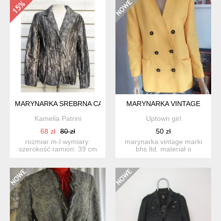
MARYNARKA SREBRNA CANDA
MARYNARKA VINTAGE
Kamelia Patrini
Uptown girl
68 zł
80 zł
50 zł
rozmiar m-l wymiary:
marynarka vintage marki
szerokość ramion: 39 cm
bhs ltd. materiał o
szer.od pachy do p...
rypsowym splocie 35%
rayon...