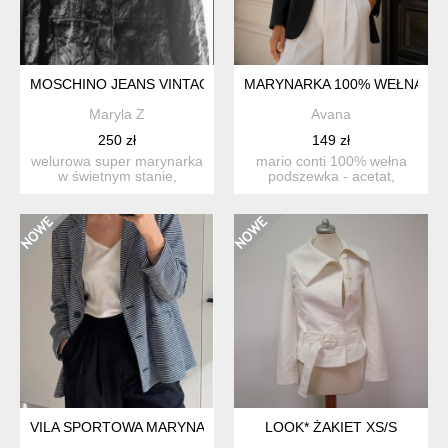
MOSCHINO JEANS VINTAGE L
MARYNARKA 100% WEŁNA
Maryla Z
Avana
250 zł
149 zł
welurowa super marynarka
mario conti 100% wełna
w świetnym stanie,
podszewka - acetat,
logowane guziki,
wiskoza metka z rozmia...
oryginaln...
VILA SPORTOWA MARYNARKA (F, A, VW)
LOOK* ŻAKIET XS/S