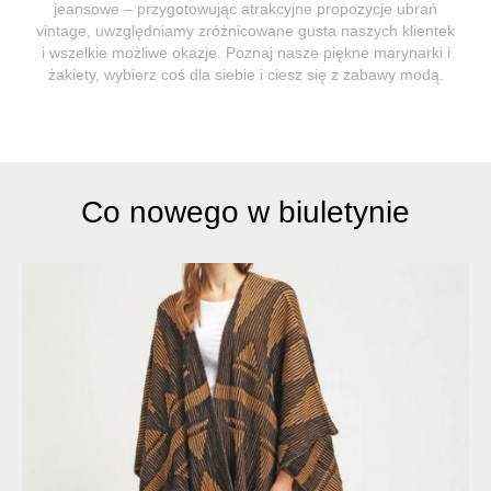
jeansowe – przygotowując atrakcyjne propozycje ubrań
vintage, uwzględniamy zróżnicowane gusta naszych klientek
i wszelkie możliwe okazje. Poznaj nasze piękne marynarki i
żakiety, wybierz coś dla siebie i ciesz się z zabawy modą.
Co nowego w biuletynie