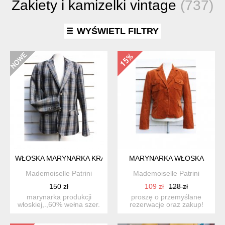
Żakiety i kamizelki vintage
(737)
WYŚWIETL FILTRY
WŁOSKA MARYNARKA KRATA
MARYNARKA WŁOSKA
Mademoiselle Patrini
Mademoiselle Patrini
150 zł
109 zł
128 zł
marynarka produkcji
proszę o przemyślane
włoskiej,.,60% wełna szer.
rezerwacje oraz zakup!
ramiona 44 cm pod pac...
dziękuję marynarka made
...