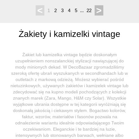
<
>
1
2
3
4
5
...
22
Żakiety i kamizelki vintage
Żakiet lub kamizelka vintage będzie doskonałym
uzupełnieniem nonszalanckiej stylizacji nawiązującej do
mody minionych dekad. W DecoBazaar zgromadziliśmy
szeroką ofertę ubrań wyszukanych w secondhandach lub w
outletach z markową odzieżą. Możesz wybierać pośród
nietuzinkowych, używanych żakietów i kamizelek vintage lub
zdecydować się na kupno modeli pochodzących z kolekcji
znanych marek (Zara, Mango, H&M czy Solar). Wszystkie
wyjątkowe ubrania dostępne w tej kategorii wyróżniają się
doskonałą jakością i ciekawym stylem. Bogactwo kolorów,
faktur, wzorów, materiałów i fasonów pozwala na
odnalezienie wariantu idealnie odpowiadającego Twoim
oczekiwaniom. Eleganckie i te bardziej na luzie,
intensywnych lub stonowanych barwach, wełniane albo