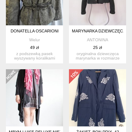
DONATELLA OSCARIONI
MARYNARKA DZIEWCZĘCA 9-1
Welur
ANTONINA
49 zł
25 zł
z podszewką pasek
oryginalna dziewczęca
wyszywany koralikami
marynarka w rozmiarze
ciekawa tekstura materiał:
140 cm, dla małej kobiet...
w...
MBYM LUISE DELUXE NIEZWYKŁY FASON! NARZUTKA OVERS
ŻAKIET, BON PRIX, 42