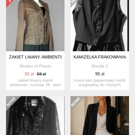
ŻAKIET LNIANY, AMBIENTE, 36
KAMIZELKA FRAKOWA%%
Mother of Pearls
Maryla Z
55 zł
69 zł
95 zł
żakiet lniany marki
nowa bez papierowej metki
ambiente. rozmiar 36. stan
oryginalna do różnych
bardzo dobry. skład:...
stylizacji unikatowa d...