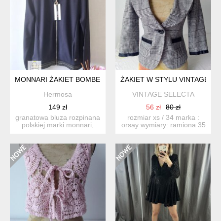
MONNARI ŻAKIET BOMBERKA BLUZA
ŻAKIET W STYLU VINTAGE O
Hermosa
VINTAGE SELECTA
149 zł
56 zł
80 zł
granatowa bluza rozpinana
rozmiar xs / 34 marka :
polskiej marki monnari,
orsay wymiary: ramiona 35
żakiet typu bomberka...
cm pacha- pac...