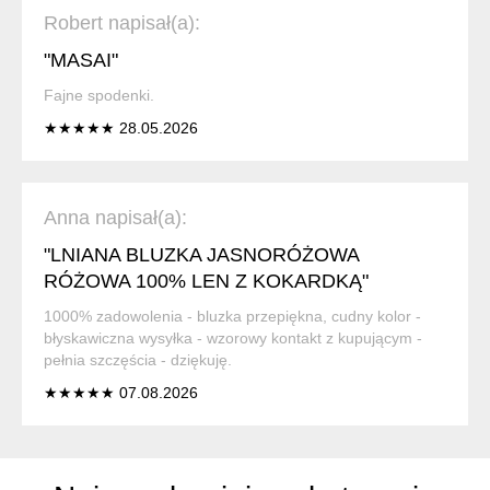
Robert napisał(a):
"MASAI"
Fajne spodenki.
★★★★★ 28.05.2026
Anna napisał(a):
"LNIANA BLUZKA JASNORÓŻOWA
RÓŻOWA 100% LEN Z KOKARDKĄ"
1000% zadowolenia - bluzka przepiękna, cudny kolor -
błyskawiczna wysyłka - wzorowy kontakt z kupującym -
pełnia szczęścia - dziękuję.
★★★★★ 07.08.2026