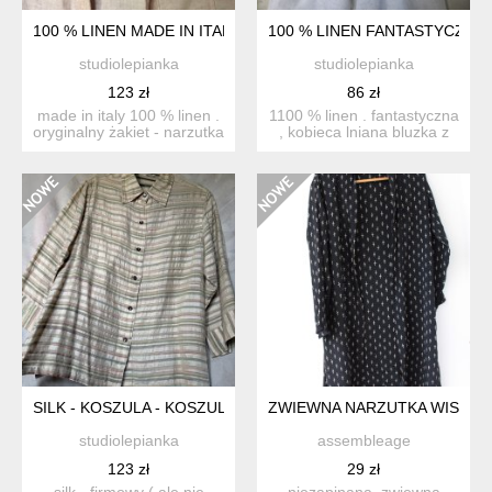
100 % LINEN MADE IN ITALY PUDROWY RÓŻ CIEKAWY FASO
100 % LINEN FANTASTYCZNA 
studiolepianka
studiolepianka
123 zł
86 zł
made in italy 100 % linen .
1100 % linen . fantastyczna
oryginalny żakiet - narzutka
, kobieca lniana bluzka z
lniana z kies...
baskinką . metka...
SILK - KOSZULA - KOSZULOWY ŻAKIET - FIRMOWY - SZANT
ZWIEWNA NARZUTKA WISKOZ
studiolepianka
assembleage
123 zł
29 zł
silk - firmowy ( ale nie
niezapinana, zwiewna