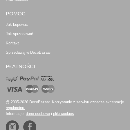
POMOC
Jak kupować
Jak sprzedawać
Kontakt
Sprzedawaj w DecoBazaar
PŁATNOŚCI
@ 2005-2026 DecoBazaar. Korzystanie z serwisu oznacza akceptację
regulaminu.
Informacje:
dane osobowe
i
pliki cookies