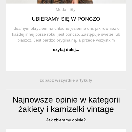
Moda i Styl
UBIERAMY SIĘ W PONCZO
Idealnym okryciem na chłodne jesienne dni, jak również o
każdej innej porze roku, jest ponczo. Zastępuje sweter lub
płaszcz, Jest bardzo oryginalną, a przede wszystkim
wygodną i praktyczną częścią garderoby. Ponczo (z hiszp.
czytaj dalej...
Poncho) to trad...
zobacz wszystkie artykuły
Najnowsze opinie w kategorii
żakiety i kamizelki vintage
Jak zbieramy opinie?