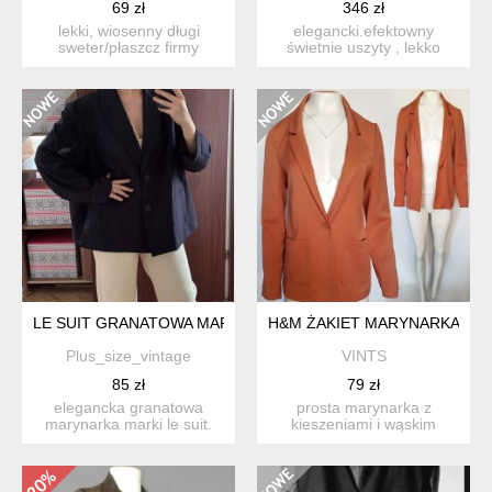
69 zł
346 zł
lekki, wiosenny długi
elegancki.efektowny
sweter/płaszcz firmy
świetnie uszyty , lekko
marks&spencer, rozm.l
taliowany żakiet :
kolo...
gatunko...
LE SUIT GRANATOWA MARYNARKA XXL / EU 44–46 ELEGANC
H&M ŻAKIET MARYNARKA Z KI
Plus_size_vintage
VINTS
85 zł
79 zł
elegancka granatowa
prosta marynarka z
marynarka marki le suit.
kieszeniami i wąskim
klasyczny fason, idealny ...
kołnierzem, zapinana na
guzik....