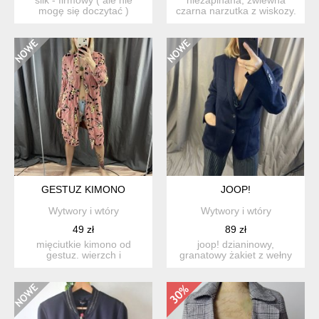
mogę się doczytać )
czarna narzutka z wiskozy.
jedwabny żakiet - bluzka ...
rozmiar: l mater...
GESTUZ KIMONO
JOOP!
Wytwory i wtóry
Wytwory i wtóry
49 zł
89 zł
mięciutkie kimono od
joop! dzianinowy,
gestuz. wierzch i
granatowy żakiet z wełny
podszewka z wiskozy. w
30%, nylonu 30%, poliestru
biodr...
...