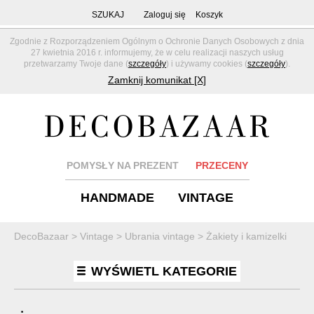
SZUKAJ
Zaloguj się
Koszyk
Zgodnie z Rozporządzeniem Ogólnym o Ochronie Danych Osobowych z dnia
27 kwietnia 2016 r. informujemy, że w celu realizacji naszych usług
przetwarzamy Twoje dane (
szczegóły
) i używamy cookies (
szczegóły
).
Zamknij komunikat [X]
POMYSŁY NA PREZENT
PRZECENY
HANDMADE
VINTAGE
DecoBazaar
>
Vintage
>
Ubrania vintage
>
Żakiety i kamizelki
WYŚWIETL KATEGORIE