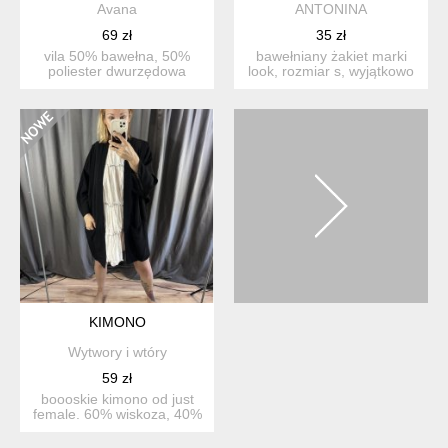
Avana
ANTONINA
69 zł
35 zł
vila 50% bawełna, 50%
bawełniany żakiet marki
poliester dwurzędowa
look, rozmiar s, wyjątkowo
sportowa marynarka. biał...
milutki w dotyku...
KIMONO
Wytwory i wtóry
59 zł
boooskie kimono od just
female. 60% wiskoza, 40%
rayon, trym z poliest...