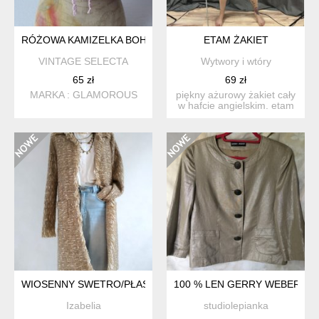
RÓŻOWA KAMIZELKA BOHO
ETAM ŻAKIET
VINTAGE SELECTA
Wytwory i wtóry
65 zł
69 zł
MARKA : GLAMOROUS
piękny ażurowy żakiet cały
w hafcie angielskim. etam
weekend vintage. ...
WIOSENNY SWETRO/PŁASZCZ
100 % LEN GERRY WEBER - 
Izabelia
studiolepianka