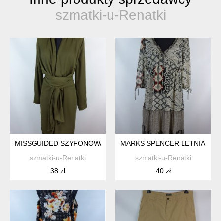
szmatki-u-Renatki
MISSGUIDED SZYFONOWA DŁUŻSZA ASYMETRYCZNA TUNIKA K
MARKS SPENCER LETNIA SZY
szmatki-u-Renatki
szmatki-u-Renatki
38 zł
40 zł