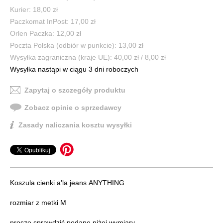
Kurier: 18,00 zł
Paczkomat InPost: 17,00 zł
Orlen Paczka: 12,00 zł
Poczta Polska (odbiór w punkcie): 13,00 zł
Wysyłka zagraniczna (kraje UE): 40,00 zł / 8,00 zł
Wysyłka nastąpi w ciągu 3 dni roboczych
Zapytaj o szczegóły produktu
Zobacz opinie o sprzedawcy
Zasady naliczania kosztu wysyłki
Koszula cienki a'la jeans ANYTHING
rozmiar z metki M
proszę sprawdzić podane niżej wymiary