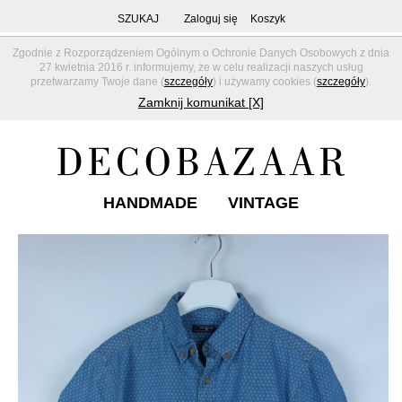
SZUKAJ
Zaloguj się
Koszyk
Zgodnie z Rozporządzeniem Ogólnym o Ochronie Danych Osobowych z dnia
27 kwietnia 2016 r. informujemy, że w celu realizacji naszych usług
przetwarzamy Twoje dane (
szczegóły
) i używamy cookies (
szczegóły
).
Zamknij komunikat [X]
HANDMADE
VINTAGE