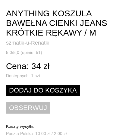
ANYTHING KOSZULA
BAWEŁNA CIENKI JEANS
KRÓTKIE RĘKAWY / M
szmatki-u-Renatki
5,0/5,0 (opinie: 51)
Cena: 34 zł
Dostępnych:
1
szt.
Koszty wysyłki:
Poczta Polska: 10,00 zł / 2,00 zł