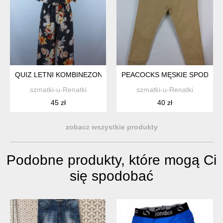
QUIZ LETNI KOMBINEZON W KWIATY 10 / 36
PEACOCKS MĘSKIE SPODNIE B
szmatki-u-Renatki
szmatki-u-Renatki
45 zł
40 zł
zobacz wszystkie produkty
Podobne produkty, które mogą Ci
się spodobać