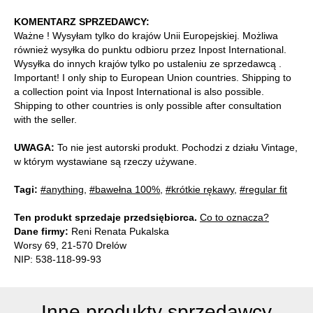
KOMENTARZ SPRZEDAWCY:
Ważne ! Wysyłam tylko do krajów Unii Europejskiej. Możliwa
również wysyłka do punktu odbioru przez Inpost International.
Wysyłka do innych krajów tylko po ustaleniu ze sprzedawcą .
Important! I only ship to European Union countries. Shipping to
a collection point via Inpost International is also possible.
Shipping to other countries is only possible after consultation
with the seller.
UWAGA:
To nie jest autorski produkt. Pochodzi z działu Vintage,
w którym wystawiane są rzeczy używane.
Tagi:
#anything
,
#bawełna 100%
,
#krótkie rękawy
,
#regular fit
Ten produkt sprzedaje przedsiębiorca.
Co to oznacza?
Dane firmy:
Reni Renata Pukalska
Worsy 69, 21-570 Drelów
NIP: 538-118-99-93
Inne produkty sprzedawcy