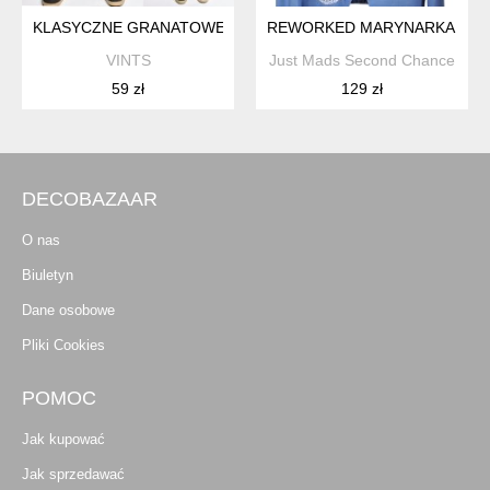
KLASYCZNE GRANATOWE SPODNIE Z KANTEM WEŁNA UNISE
REWORKED MARYNARKA DANIE
VINTS
Just Mads Second Chance
59 zł
129 zł
DECOBAZAAR
O nas
Biuletyn
Dane osobowe
Pliki Cookies
POMOC
Jak kupować
Jak sprzedawać