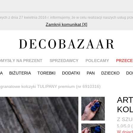
z dnia 27 kwietnia 2016 r. informujemy, że w celu realizacji naszych usług pr
Zamknij komunikat [X]
OMYSŁY NA PREZENT
SPRZEDAWCY
POLECAMY
PRZECE
IA
BIŻUTERIA
TOREBKI
DODATKI
PAN
DZIECKO
DO
e granatowe kolczyki TULIPANY premium (nr 6910316)
AR
KOL
Z SZ
5,0/5,0 (
W dnia