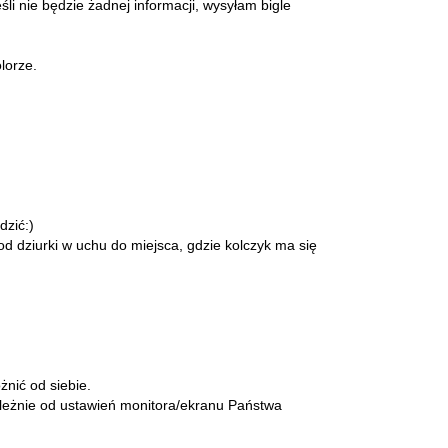
śli nie będzie żadnej informacji, wysyłam bigle
orze.
dzić:)
d dziurki w uchu do miejsca, gdzie kolczyk ma się
żnić od siebie.
zależnie od ustawień monitora/ekranu Państwa