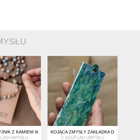
MYSŁU
ADKA NA PREZENT Z KOTEM
YJNIK Z KAMIENI W GLINIANYCH ODCIENIACH NA LNIANYM RZEMI
KOJĄCA ZMYSŁY ZAKŁADKA DO KSIĄŻKI 
FLAD UMYSŁU
Z SZUFLAD UMYSŁU