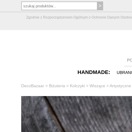
Zgodnie z Rozporządzeniem Ogólnym o Ochronie Danych Osobowych 
P
HANDMADE:
UBRAN
DecoBazaar
>
Biżuteria
>
Kolczyki
>
Wiszące
>
Artystyczn