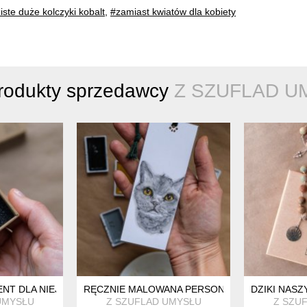
iste duże kolczyki kobalt
,
#zamiast kwiatów dla kobiety
produkty sprzedawcy
Z SZUFLAD U
TYCITULEK. POCIESZAJĄCY PREZENT.
NT DLA NIEJ. MAŁE, LEKKIE I KOLOROWE KOLCZYKI SZTYFTY
RĘCZNIE MALOWANA PERSONALIZOWANA ZAKŁ
DZIKI NASZ
UMYSŁU
Z SZUFLAD UMYSŁU
Z SZU