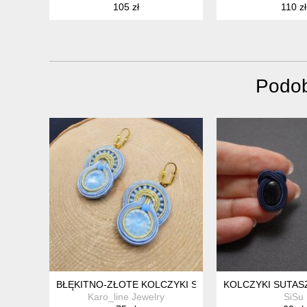
105 zł
110 zł
Podob
BŁĘKITNO-ZŁOTE KOLCZYKI SUTASZ
KOLCZYKI SUTAS
Karo_line Jewelry
SiSu