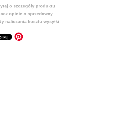
ytaj o szczegóły produktu
acz opinie o sprzedawcy
y naliczania kosztu wysyłki