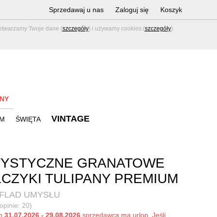
Sprzedawaj u nas
Zaloguj się
Koszyk
zetwarzamy Twoje dane (
szczegóły
) i używamy cookies (
szczegóły
).
NY
VINTAGE
M
ŚWIĘTA
TYSTYCZNE GRANATOWE
CZYKI TULIPANY PREMIUM
UFLAD UMYSŁU
opinie: 20)
ch
31.07.2026 - 29.08.2026
sprzedawca ma urlop. Jeśli