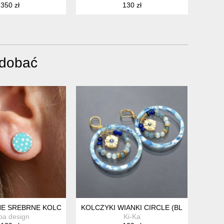
350 zł
130 zł
odobać
 2.11.25/ - KOLCZYKI
E SREBRNE KOLCZYKI KÓŁKA NIEBIESKIE
KOLCZYKI WIANKI CIRCLE (BLUE MIX)
ba design
Ki-Ka