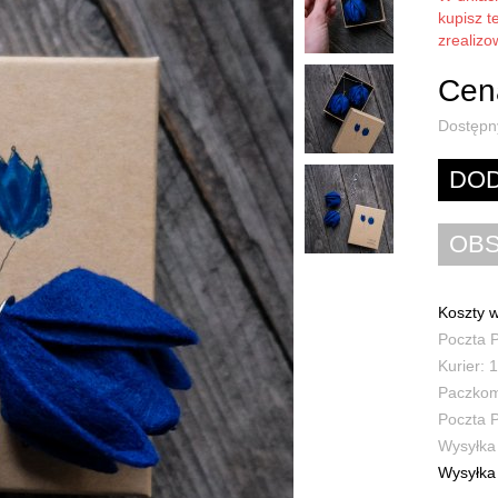
kupisz t
zrealiz
Cena
Dostępn
Koszty w
Poczta P
Kurier: 1
Paczkoma
Poczta P
Wysyłka 
Wysyłka 