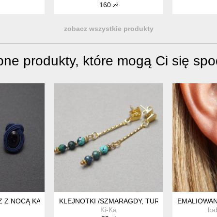
160 zł
zobacz wszystkie produkty
ne produkty, które mogą Ci się sp
Z Z NOCĄ KAIRU
KLEJNOTKI /SZMARAGDY, TURKUS, CHRYZOKOLA/
EMALIOWAN
Ki-Ka
ba