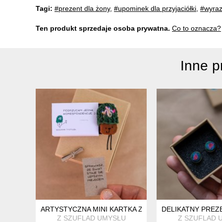
Tagi:
#prezent dla żony
,
#upominek dla przyjaciółki
,
#wyraz
Ten produkt sprzedaje osoba prywatna.
Co to oznacza?
Inne 
ARTYSTYCZNA MINI KARTKA Z HUMOREM SŁAWOMIR 
DELIKATNY PREZE
Z SZUFLAD UMYSŁU
Z SZUFLAD 