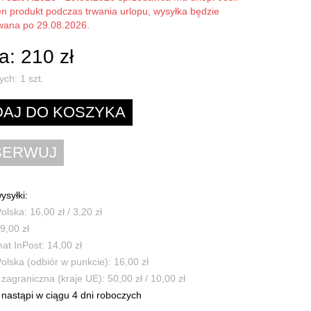
en produkt podczas trwania urlopu, wysyłka będzie
owana po 29.08.2026.
: 210 zł
ych:
1
szt.
ysyłki:
olska: 16,00 zł / 3,20 zł
9,00 zł
t InPost: 14,00 zł
olska (odbiór w punkcie): 16,00 zł
zagraniczna (kraje UE): 50,00 zł / 10,00 zł
nastąpi w ciągu 4 dni roboczych