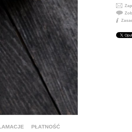
Zap
Zob
Zasad
KLAMACJE
PŁATNOŚĆ