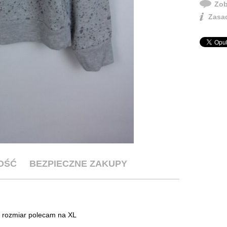
Zob
Zasad
OŚĆ
BEZPIECZNE ZAKUPY
ki rozmiar polecam na XL