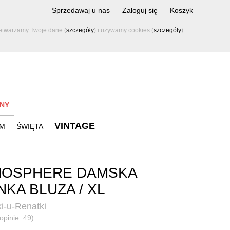
Sprzedawaj u nas
Zaloguj się
Koszyk
zetwarzamy Twoje dane (
szczegóły
) i używamy cookies (
szczegóły
).
NY
VINTAGE
M
ŚWIĘTA
MOSPHERE DAMSKA
NKA BLUZA / XL
i-u-Renatki
opinie: 49)