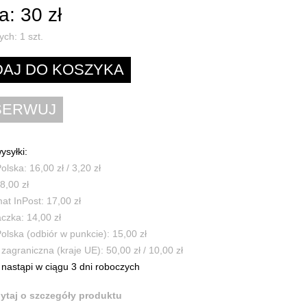
: 30 zł
ych:
1
szt.
ysyłki:
olska: 16,00 zł / 3,20 zł
8,00 zł
t InPost: 17,00 zł
czka: 14,00 zł
olska (odbiór w punkcie): 15,00 zł
zagraniczna (kraje UE): 50,00 zł / 10,00 zł
nastąpi w ciągu 3 dni roboczych
ytaj o szczegóły produktu