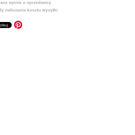
acz opinie o sprzedawcy
y naliczania kosztu wysyłki