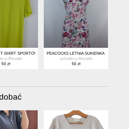
S 94 CM
T-SHIRT SPORTOWA KOSZULKA MĘSKA / L
PEACOCKS LETNIA SUKIENKA W KWIATY 14
ki-u-Renatki
szmatki-u-Renatki
50 zł
50 zł
odobać