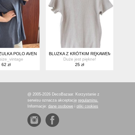
 S
ULKA POLO AVENUE 30/32 PLUS SIZE KRÓTKI RĘKAW 9XL / 58 / 3
BLUZKA Z KRÓTKIM RĘKAWEM MIĘSISTA 
size_vintage
Duże jest piękne!
62 zł
25 zł
@ 2005-2026 DecoBazaar. Korzystanie z
serwisu oznacza akceptację
regulaminu.
Informacje:
dane osobowe
i
pliki cookies