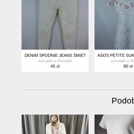
DENIM SPODNIE JEANS ŚMIETANOWE SKINNY 16 / 44
ASOS PETITE SUK
szmatki-u-Renatki
szmatki-u-R
45 zł
80 zł
Podob