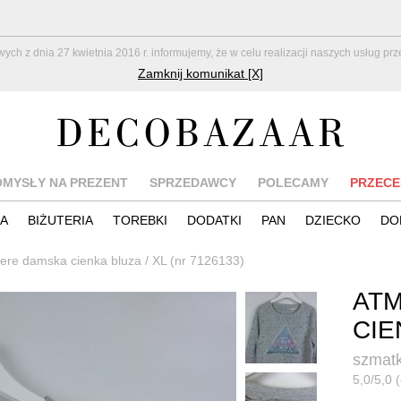
z dnia 27 kwietnia 2016 r. informujemy, że w celu realizacji naszych usług pr
Zamknij komunikat [X]
OMYSŁY NA PREZENT
SPRZEDAWCY
POLECAMY
PRZECE
IA
BIŻUTERIA
TOREBKI
DODATKI
PAN
DZIECKO
DO
re damska cienka bluza / XL (nr 7126133)
AT
CIE
szmatk
5,0/5,0 (