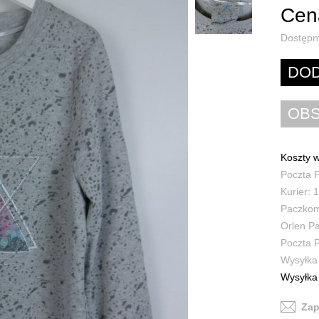
Cena
Dostępn
Koszty w
Poczta P
Kurier: 1
Paczkoma
Orlen Pa
Poczta P
Wysyłka 
Wysyłka 
Zap