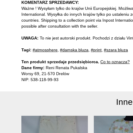
KOMENTARZ SPRZEDAWCY:
Ważne ! Wysyłam tylko do krajów Unii Europejskiej. Możliw
International. Wysyłka do innych krajów tylko po ustaleniu 
countries. Shipping to a collection point via Inpost Internati
possible after consultation with the seller.
UWAGA:
To nie jest autorski produkt. Pochodzi z działu V
Tagi:
#atmosphere
,
#damska bluza
,
#print
,
#szara bluza
Ten produkt sprzedaje przedsiębiorca.
Co to oznacza?
Dane firmy:
Reni Renata Pukalska
Worsy 69, 21-570 Drelów
NIP: 538-118-99-93
Inne