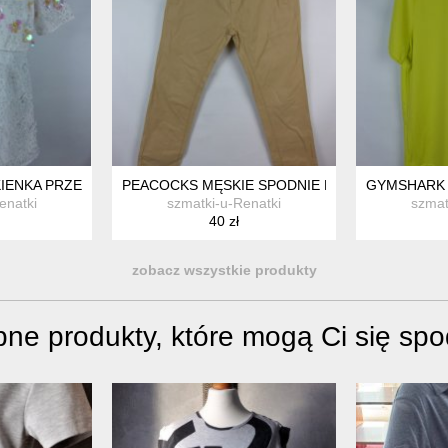
IENKA PRZED KOLANO HAFT 12 / 38 Z METKĄ
PEACOCKS MĘSKIE SPODNIE BAWEŁNA / 36S PA
GYMSHARK 
enatki
szmatki-u-Renatki
szmat
40 zł
zobacz wszystkie produkty
ne produkty, które mogą Ci się sp