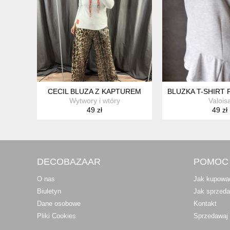
CECIL BLUZA Z KAPTUREM
BLUZKA T-SHIRT 
Wytwory i wtóry
Valois
49 zł
49 zł
DECOBAZAAR
POMOC
O nas
Jak kupowa
Biuletyn
Jak sprzed
Dane osobowe
Kontakt
Pliki Cookies
Sprzedawaj