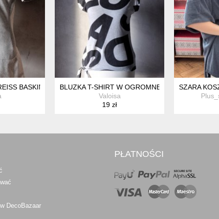
REISS BASKINKA FALBANA S
BLUZKA T-SHIRT W OGROMNE LITERY ROCK XS
SZARA KOSZ
a
Valoisa
Plus_
19 zł
PŁATNOŚCI
ć
awać
 w DecoBazaar