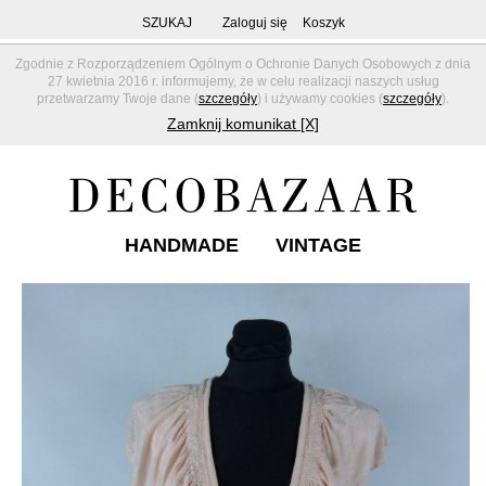
SZUKAJ
Zaloguj się
Koszyk
Zgodnie z Rozporządzeniem Ogólnym o Ochronie Danych Osobowych z dnia
27 kwietnia 2016 r. informujemy, że w celu realizacji naszych usług
przetwarzamy Twoje dane (
szczegóły
) i używamy cookies (
szczegóły
).
Zamknij komunikat [X]
HANDMADE
VINTAGE