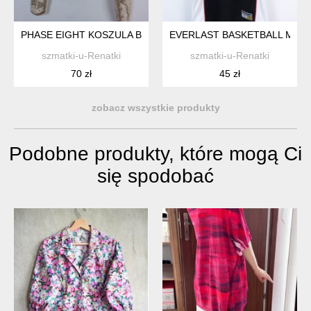
PHASE EIGHT KOSZULA BLUZKA Z SIATECZKI Z APLIKACJAMI 1
EVERLAST BASKETBALL MĘSK
szmatki-u-Renatki
szmatki-u-Renatki
70 zł
45 zł
zobacz wszystkie produkty
Podobne produkty, które mogą Ci
się spodobać