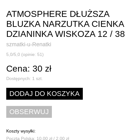
ATMOSPHERE DŁUŻSZA
BLUZKA NARZUTKA CIENKA
DZIANINKA WISKOZA 12 / 38
szmatki-u-Renatki
5,0/5,0 (opinie: 51)
Cena: 30 zł
Dostępnych:
1
szt.
Koszty wysyłki:
Poczta Polska: 10,00 zł / 2,00 zł