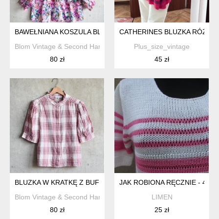
BAWEŁNIANA KOSZULA BLUZKA W KWIATY NIEISTNIEJĄCEJ 
CATHERINES BLUZKA RÓŻOWA 
Blom Vintage & Second Hand
Plus_size_vintage
80 zł
45 zł
BLUZKA W KRATKĘ Z BUFIASTYMI RĘKAWAMI DUŃSKIEJ MARK
JAK ROBIONA RĘCZNIE - 42/4
Blom Vintage & Second Hand
LIMEN
80 zł
25 zł