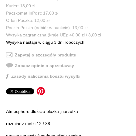
Kurier: 18,00 zł
Paczkomat InPost: 17,00 zł
Orlen Paczka: 12,00 zł
Poczta Polska (odbiór w punkcie): 13,00 zł
Wysyłka zagraniczna (kraje UE): 40,00 zł / 8,00 zł
Wysyłka nastąpi w ciągu 3 dni roboczych
Zapytaj o szczegóły produktu
Zobacz opinie o sprzedawcy
Zasady naliczania kosztu wysyłki
Atmosphere dłuższa bluzka ,narzutka
rozmiar z metki 12 / 38
proszę sprawdzić podane niżej wymiary