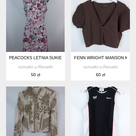
PEACOCKS LETNIA SUKIENKA W KWIATY 14 / 40 Z METKĄ
FENN WRIGHT MANSON KRÓTK
szmatki-u-Renatki
szmatki-u-Renatki
50 zł
60 zł