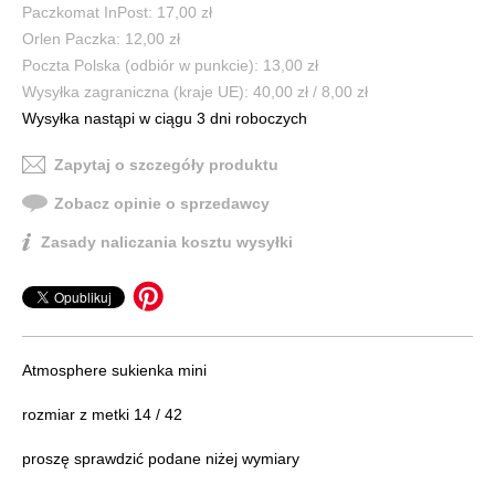
Paczkomat InPost: 17,00 zł
Orlen Paczka: 12,00 zł
Poczta Polska (odbiór w punkcie): 13,00 zł
Wysyłka zagraniczna (kraje UE): 40,00 zł / 8,00 zł
Wysyłka nastąpi w ciągu 3 dni roboczych
Zapytaj o szczegóły produktu
Zobacz opinie o sprzedawcy
Zasady naliczania kosztu wysyłki
Atmosphere sukienka mini
rozmiar z metki 14 / 42
proszę sprawdzić podane niżej wymiary