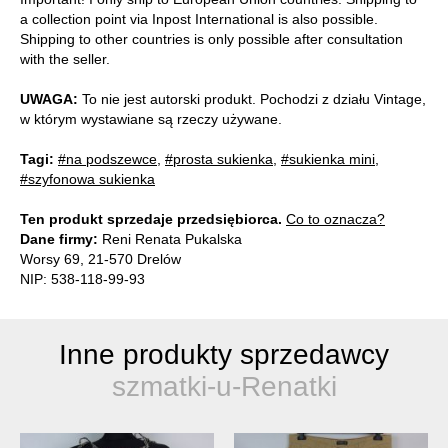
a collection point via Inpost International is also possible.
Shipping to other countries is only possible after consultation
with the seller.
UWAGA:
To nie jest autorski produkt. Pochodzi z działu Vintage,
w którym wystawiane są rzeczy używane.
Tagi:
#na podszewce
,
#prosta sukienka
,
#sukienka mini
,
#szyfonowa sukienka
Ten produkt sprzedaje przedsiębiorca.
Co to oznacza?
Dane firmy:
Reni Renata Pukalska
Worsy 69, 21-570 Drelów
NIP: 538-118-99-93
Inne produkty sprzedawcy
szmatki-u-Renatki