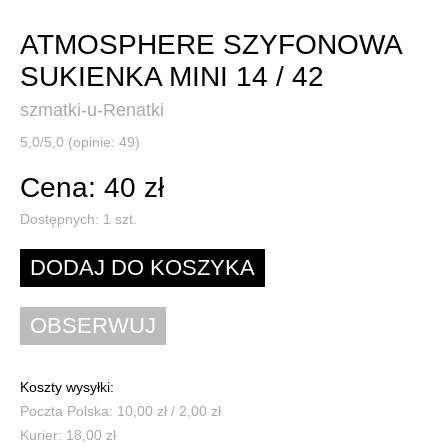
ATMOSPHERE SZYFONOWA
SUKIENKA MINI 14 / 42
szmatki-u-Renatki
5,0/5,0 (opinie: 49)
Cena: 40 zł
Dostępnych:
1
szt.
Koszty wysyłki:
Poczta Polska: 10,00 zł / 2,00 zł
Kurier: 18,00 zł