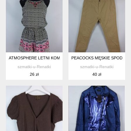
ATMOSPHERE LETNI KOMBINEZON SZORTY 8 / 34
PEACOCKS MĘSKIE SPODNIE B
szmatki-u-Renatki
szmatki-u-Renatki
26 zł
40 zł