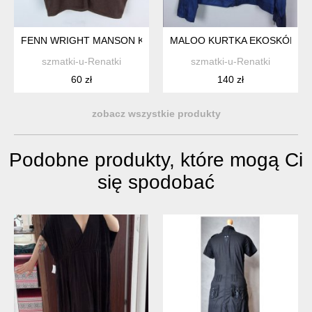
FENN WRIGHT MANSON KRÓTKI SWETEREK Z ANGORĄ KASZM
MALOO KURTKA EKOSKÓRA CE
szmatki-u-Renatki
szmatki-u-Renatki
60 zł
140 zł
zobacz wszystkie produkty
Podobne produkty, które mogą Ci
się spodobać