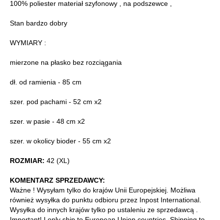
100% poliester materiał szyfonowy , na podszewce ,
Stan bardzo dobry
WYMIARY :
mierzone na płasko bez rozciągania
dł. od ramienia - 85 cm
szer. pod pachami - 52 cm x2
szer. w pasie - 48 cm x2
szer. w okolicy bioder - 55 cm x2
ROZMIAR:
42 (XL)
KOMENTARZ SPRZEDAWCY:
Ważne ! Wysyłam tylko do krajów Unii Europejskiej. Możliwa
również wysyłka do punktu odbioru przez Inpost International.
Wysyłka do innych krajów tylko po ustaleniu ze sprzedawcą .
Important! I only ship to European Union countries. Shipping to