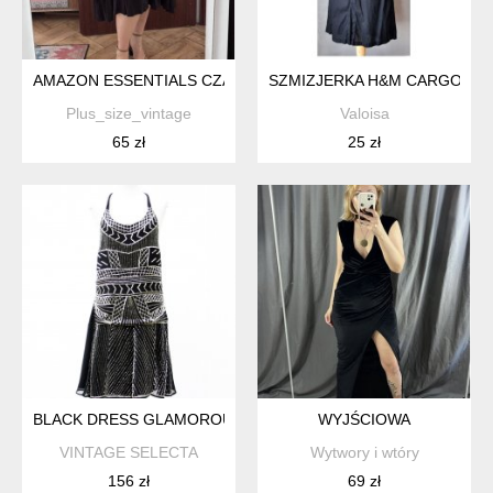
AMAZON ESSENTIALS CZARNA SUKIENKA KOPERTOWA PLUS SIZ
SZMIZJERKA H&M CARGO CZE
Plus_size_vintage
Valoisa
65 zł
25 zł
BLACK DRESS GLAMOROUS - SUKIENKA KOKTAJLOWA
WYJŚCIOWA
VINTAGE SELECTA
Wytwory i wtóry
156 zł
69 zł