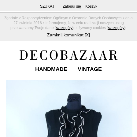
SZUKAJ
Zaloguj się
Koszyk
Zgodnie z Rozporządzeniem Ogólnym o Ochronie Danych Osobowych z dnia
27 kwietnia 2016 r. informujemy, że w celu realizacji naszych usług
przetwarzamy Twoje dane (
szczegóły
) i używamy cookies (
szczegóły
).
Zamknij komunikat [X]
HANDMADE
VINTAGE