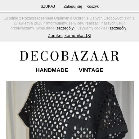
SZUKAJ
Zaloguj się
Koszyk
Zgodnie z Rozporządzeniem Ogólnym o Ochronie Danych Osobowych z dnia
27 kwietnia 2016 r. informujemy, że w celu realizacji naszych usług
przetwarzamy Twoje dane (
szczegóły
) i używamy cookies (
szczegóły
).
Zamknij komunikat [X]
HANDMADE
VINTAGE