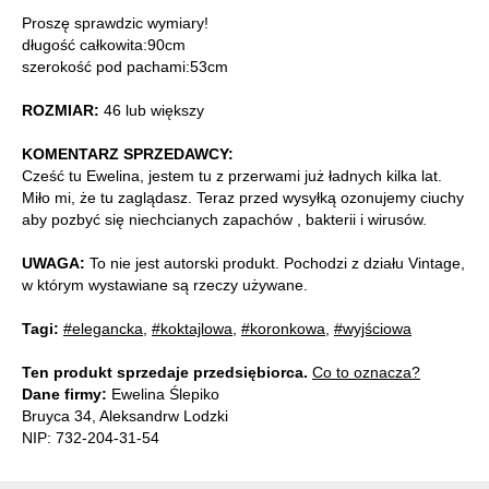
Proszę sprawdzic wymiary!
długość całkowita:90cm
szerokość pod pachami:53cm
ROZMIAR:
46 lub większy
KOMENTARZ SPRZEDAWCY:
Cześć tu Ewelina, jestem tu z przerwami już ładnych kilka lat.
Miło mi, że tu zaglądasz. Teraz przed wysyłką ozonujemy ciuchy
aby pozbyć się niechcianych zapachów , bakterii i wirusów.
UWAGA:
To nie jest autorski produkt. Pochodzi z działu Vintage,
w którym wystawiane są rzeczy używane.
Tagi:
#elegancka
,
#koktajlowa
,
#koronkowa
,
#wyjściowa
Ten produkt sprzedaje przedsiębiorca.
Co to oznacza?
Dane firmy:
Ewelina Ślepiko
Bruyca 34, Aleksandrw Lodzki
NIP: 732-204-31-54