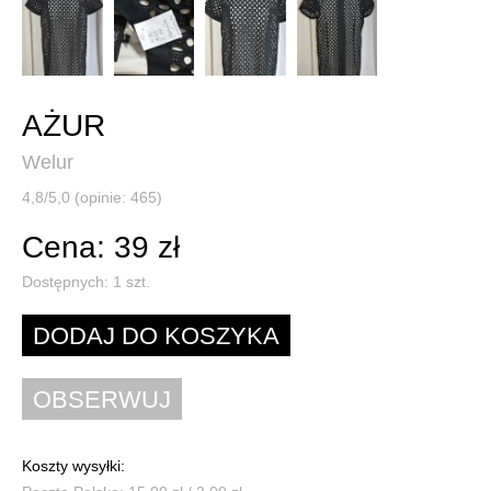
AŻUR
Welur
4,8/5,0 (opinie: 465)
Cena: 39 zł
Dostępnych:
1
szt.
Koszty wysyłki: