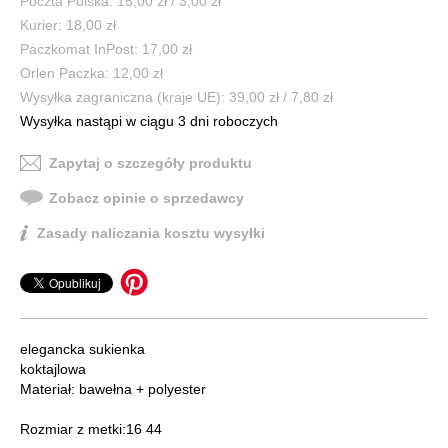
Poczta Polska: 15,00 zł / 3,00 zł
Kurier: 18,00 zł
Paczkomat InPost: 17,00 zł
Orlen Paczka: 12,00 zł
Wysyłka zagraniczna (kraje UE): 39,00 zł / 7,80 zł
Wysyłka nastąpi w ciągu 3 dni roboczych
Zapytaj o szczegóły produktu
Zobacz opinie o sprzedawcy
Zasady naliczania kosztu wysyłki
elegancka sukienka
koktajlowa
Materiał: bawełna + polyester
Rozmiar z metki:16 44