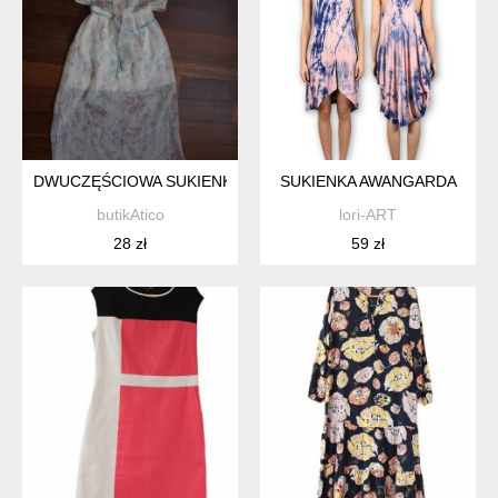
DWUCZĘŚCIOWA SUKIENKA #24
SUKIENKA AWANGARDA
butikAtico
lori-ART
28 zł
59 zł