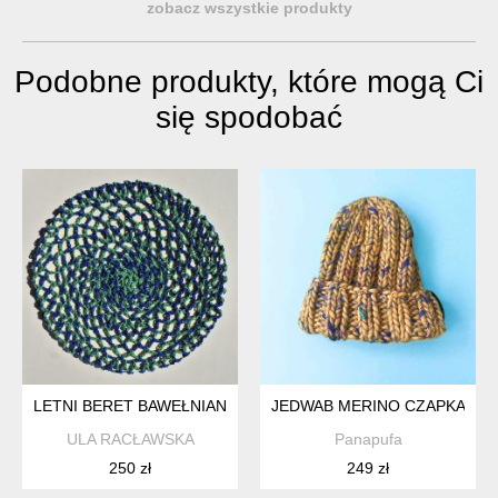
zobacz wszystkie produkty
Podobne produkty, które mogą Ci
się spodobać
LETNI BERET BAWEŁNIANY
JEDWAB MERINO CZAPKA W 
ULA RACŁAWSKA
Panapufa
250 zł
249 zł