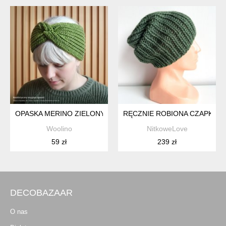
OPASKA MERINO ZIELONY WIOSENNY – NATURALNA, MIĘKKA,
RĘCZNIE ROBIONA CZAPKA D
Woolino
NitkoweLove
59 zł
239 zł
DECOBAZAAR
O nas