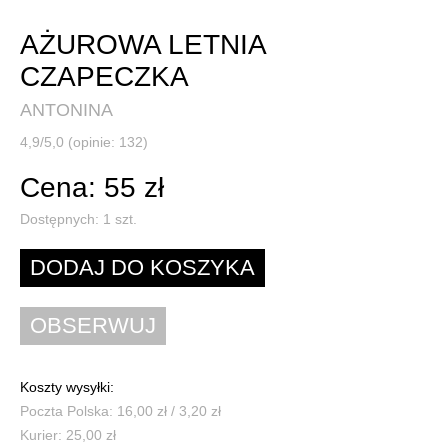
AŻUROWA LETNIA
CZAPECZKA
ANTONINA
4,9/5,0 (opinie: 132)
Cena: 55 zł
Dostępnych:
1
szt.
Koszty wysyłki:
Poczta Polska: 16,00 zł / 3,20 zł
Kurier: 25,00 zł