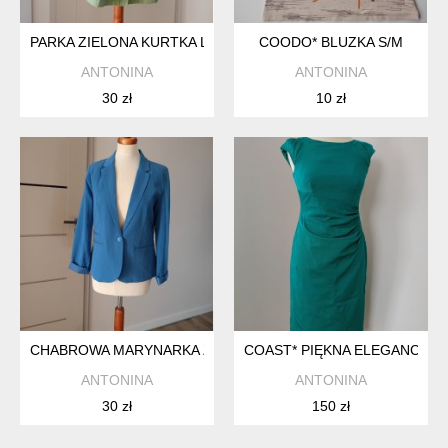
PARKA ZIELONA KURTKA LEKKA S
COODO* BLUZKA S/M
ANTONINA
ANTONINA
30 zł
10 zł
CHABROWA MARYNARKA ŻAKIET M/L
COAST* PIĘKNA ELEGANCKA 
ANTONINA
ANTONINA
30 zł
150 zł