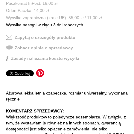
Paczkomat InPost: 16,00 zł
Orlen Paczka: 14,00 zł
Wysyłka zagraniczna (kraje UE): 55,00 zł / 11,00 zł
Wysyłka nastąpi w ciągu 3 dni roboczych
Zapytaj o szczegóły produktu
Zobacz opinie o sprzedawcy
Zasady naliczania kosztu wysyłki
Ażurowa lekka letnia czapeczka, rozmiar uniwersalny, wykonana
ręcznie
KOMENTARZ SPRZEDAWCY:
Większość produktów to pojedyncze egzemplarze. W związku z
tym, że wystawiam je również na innych stronach, gwarancją
dostępności jest tylko opłacenie zamówienia, nie tylko