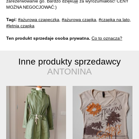
zarezerwowanie go. Bardzo dziękuję za wyrozumiałość! CENY
MOŻNA NEGOCJOWAĆ:)
Tagi:
#ażurowa czapeczka
,
#ażurowa czapka
,
#czapka na lato
,
#letnia czapka
Ten produkt sprzedaje osoba prywatna.
Co to oznacza?
Inne produkty sprzedawcy
ANTONINA