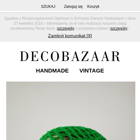
SZUKAJ
Zaloguj się
Koszyk
Zgodnie z Rozporządzeniem Ogólnym o Ochronie Danych Osobowych z dnia
27 kwietnia 2016 r. informujemy, że w celu realizacji naszych usług
przetwarzamy Twoje dane (
szczegóły
) i używamy cookies (
szczegóły
).
Zamknij komunikat [X]
HANDMADE
VINTAGE