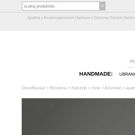
Zgodnie z Rozporządzeniem Ogólnym o Ochronie Danych Osobowych 
P
HANDMADE:
UBRAN
DecoBazaar
>
Biżuteria
>
Kolczyki
>
Inne
>
Ażurowe z apat