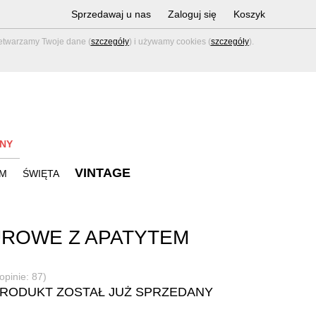
Sprzedawaj u nas
Zaloguj się
Koszyk
zetwarzamy Twoje dane (
szczegóły
) i używamy cookies (
szczegóły
).
NY
VINTAGE
M
ŚWIĘTA
ROWE Z APATYTEM
opinie: 87)
PRODUKT ZOSTAŁ JUŻ SPRZEDANY