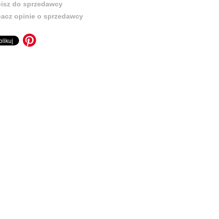
isz do sprzedawcy
acz opinie o sprzedawcy