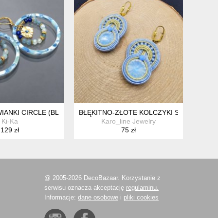
IANKI CIRCLE (BLUE MIX)
BŁĘKITNO-ZŁOTE KOLCZYKI SUTASZ
Ki-Ka
Karo_line Jewelry
129 zł
75 zł
@ 2005-2026 DecoBazaar. Korzystanie z
serwisu oznacza akceptację
regulaminu.
Informacje:
dane osobowe
i
pliki cookies