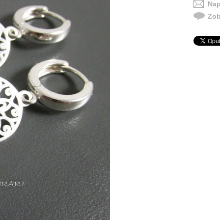
Nap
Zob