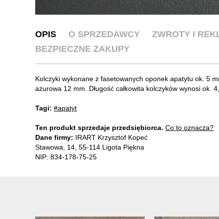
OPIS
O SPRZEDAWCY
ZWROTY I RE
BEZPIECZNE ZAKUPY
Kolczyki wykonane z fasetowanych oponek apatytu ok. 5 m
ażurowa 12 mm. Długość całkowita kolczyków wynosi ok. 
Tagi:
#apatyt
Ten produkt sprzedaje przedsiębiorca.
Co to oznacza?
Dane firmy:
IRART Krzysztof Kopeć
Stawowa, 14, 55-114 Ligota Piękna
NIP: 834-178-75-25