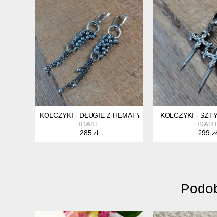
KOLCZYKI - DŁUGIE Z HEMATYTU
KOLCZYKI - SZT
IRART
IRAR
285 zł
299 zł
Podob