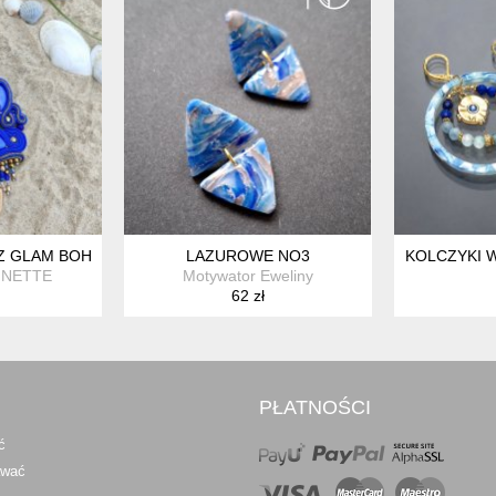
 CHWOSTEM
Z GLAM BOHO
LAZUROWE NO3
KOLCZYKI W
NNETTE
Motywator Eweliny
62 zł
PŁATNOŚCI
ć
awać