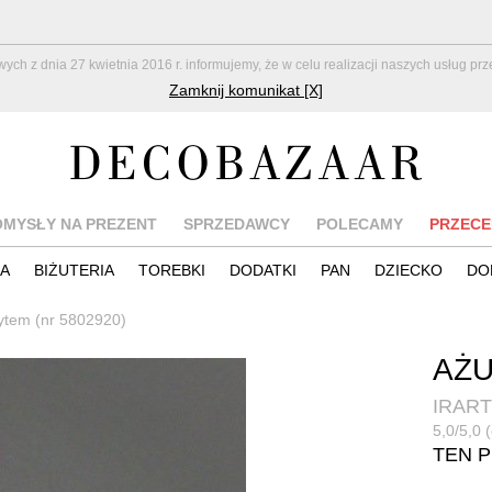
z dnia 27 kwietnia 2016 r. informujemy, że w celu realizacji naszych usług pr
Zamknij komunikat [X]
OMYSŁY NA PREZENT
SPRZEDAWCY
POLECAMY
PRZECE
IA
BIŻUTERIA
TOREBKI
DODATKI
PAN
DZIECKO
DO
ytem (nr 5802920)
AŻU
IRART
5,0/5,0 (
TEN 