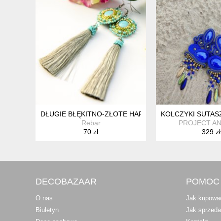
DŁUGIE BŁĘKITNO-ZŁOTE HAFTOWANE KOLCZYKI Z
KOLCZYKI SUTAS
Rebar
PROJECT A
70 zł
329 zł
DECOBAZAAR
POMOC
O nas
Jak kupowa
Biuletyn
Jak sprzed