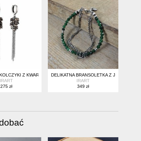
 KOLCZYKI Z KWARCU DYMNEGO
DELIKATNA BRANSOLETKA Z JADEITEM
IRART
IRART
275 zł
349 zł
odobać