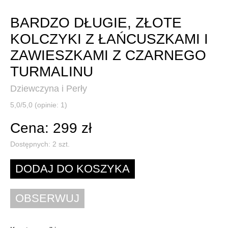
BARDZO DŁUGIE, ZŁOTE
KOLCZYKI Z ŁAŃCUSZKAMI I
ZAWIESZKAMI Z CZARNEGO
TURMALINU
Dziewczyna i Perły
5,0/5,0 (opinie: 1)
Cena: 299 zł
Dostępnych:
2
szt.