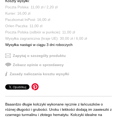
Koszty wysyłki:
Poczta Polska: 11,00 zł / 2,20 zł
Kurier: 16,00 zł
Paczkomat InPost: 16,00 zł
Orlen Paczka: 11,00 zł
Poczta Polska (odbiór w punkcie): 11,00 zł
Wysyłka zagraniczna (kraje UE): 30,00 zł / 6,00 zł
Wysyłka nastąpi w ciągu 3 dni roboczych
Zapytaj o szczegóły produktu
Zobacz opinie o sprzedawcy
Zasady naliczania kosztu wysyłki
Baaardzo długie kolczyki wykonane ręcznie z łańcuszków o
różnej długości i grubości. Uroku i lekkości dodają im zawieszki z
czarnego turmalinu i złotego hematytu. Kolczyki idealne na