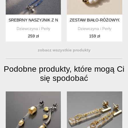
SREBRNY NASZYJNIK Z NIEBIESKICH SZAFIRÓW, BIAŁYCH P
ZESTAW BIAŁO-RÓŻOWYCH P
Dziewczyna i Perły
Dziewczyna i Perły
259 zł
159 zł
zobacz wszystkie produkty
Podobne produkty, które mogą Ci
się spodobać