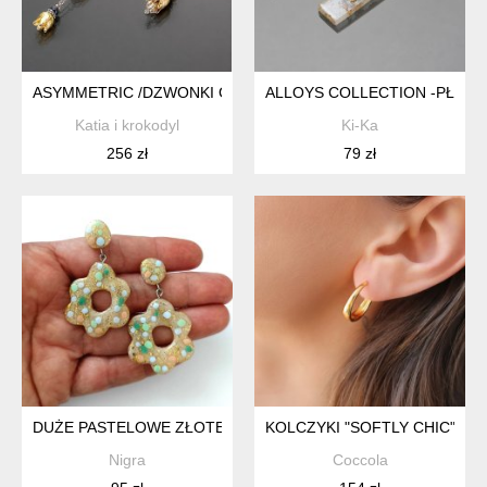
ASYMMETRIC /DZWONKI GOLD/ - KOLCZYKI
ALLOYS COLLECTION -PŁATKI 
Katia i krokodyl
Ki-Ka
256 zł
79 zł
DUŻE PASTELOWE ZŁOTE KOLOROWE KOLCZYKI KWIATY
KOLCZYKI "SOFTLY CHIC" K
Nigra
Coccola