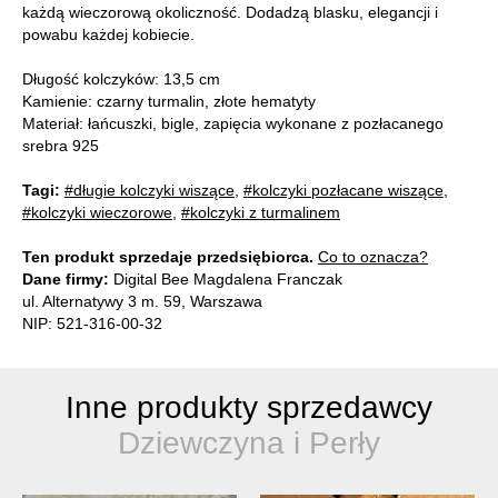
każdą wieczorową okoliczność. Dodadzą blasku, elegancji i
powabu każdej kobiecie.
Długość kolczyków: 13,5 cm
Kamienie: czarny turmalin, złote hematyty
Materiał: łańcuszki, bigle, zapięcia wykonane z pozłacanego
srebra 925
Tagi:
#długie kolczyki wiszące
,
#kolczyki pozłacane wiszące
,
#kolczyki wieczorowe
,
#kolczyki z turmalinem
Ten produkt sprzedaje przedsiębiorca.
Co to oznacza?
Dane firmy:
Digital Bee Magdalena Franczak
ul. Alternatywy 3 m. 59, Warszawa
NIP: 521-316-00-32
Inne produkty sprzedawcy
Dziewczyna i Perły