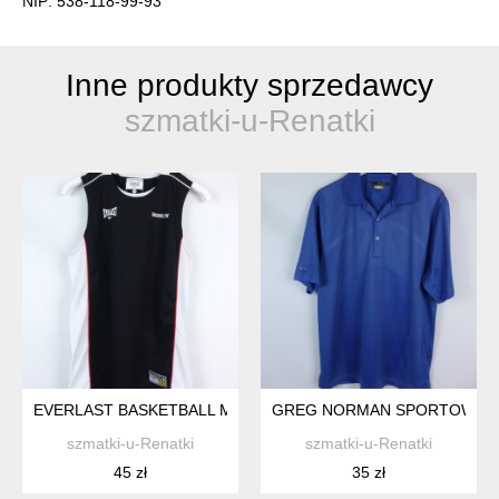
NIP: 538-118-99-93
Inne produkty sprzedawcy
szmatki-u-Renatki
EVERLAST BASKETBALL MĘSKA KOSZULKA BEZ RĘKAWÓW / 
GREG NORMAN SPORTOWA KO
szmatki-u-Renatki
szmatki-u-Renatki
45 zł
35 zł