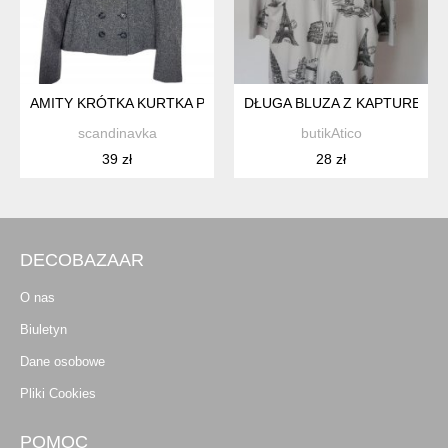
AMITY KRÓTKA KURTKA PRZEJŚCIOWA DAMSKA WEŁNA 34 X
DŁUGA BLUZA Z KAPTUREM *
scandinavka
butikAtico
39 zł
28 zł
DECOBAZAAR
O nas
Biuletyn
Dane osobowe
Pliki Cookies
POMOC