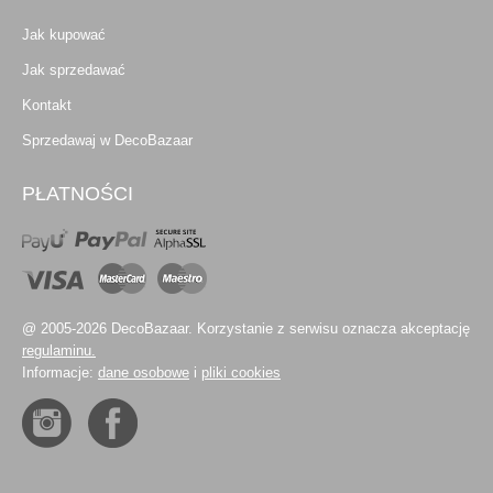
Jak kupować
Jak sprzedawać
Kontakt
Sprzedawaj w DecoBazaar
PŁATNOŚCI
@ 2005-2026 DecoBazaar. Korzystanie z serwisu oznacza akceptację
regulaminu.
Informacje:
dane osobowe
i
pliki cookies