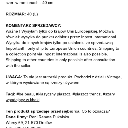
szer. w ramionach - 40 cm
ROZMIAR:
40 (L)
KOMENTARZ SPRZEDAWCY:
Ważne ! Wysyłam tylko do krajów Unii Europejskiej. Możliwa
również wysyłka do punktu odbioru przez Inpost International.
Wysyłka do innych krajów tylko po ustaleniu ze sprzedawcą .
Important! I only ship to European Union countries. Shipping to
a collection point via Inpost International is also possible.
Shipping to other countries is only possible after consultation
with the seller.
UWAGA:
To nie jest autorski produkt. Pochodzi z działu Vintage,
w którym wystawiane są rzeczy używane.
Tagi:
#be beau
,
#klasyczny płaszcz
,
#płaszcz trencz
,
#szary
wpadający w khaki
Ten produkt sprzedaje przedsiębiorca.
Co to oznacza?
Dane firmy:
Reni Renata Pukalska
Worsy 69, 21-570 Drelów