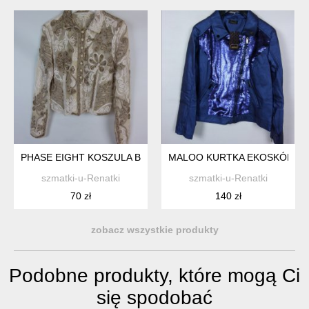
PHASE EIGHT KOSZULA BLUZKA Z SIATECZKI Z APLIKACJAMI 1
MALOO KURTKA EKOSKÓRA CE
szmatki-u-Renatki
szmatki-u-Renatki
70 zł
140 zł
zobacz wszystkie produkty
Podobne produkty, które mogą Ci
się spodobać