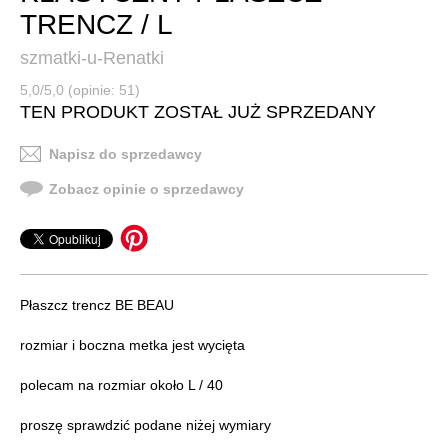
TRENCZ / L
szmatki-u-Renatki
5,0/5,0 (opinie: 51)
TEN PRODUKT ZOSTAŁ JUŻ SPRZEDANY
Napisz do sprzedawcy
Zobacz opinie o sprzedawcy
Płaszcz trencz BE BEAU
rozmiar i boczna metka jest wycięta
polecam na rozmiar około L / 40
proszę sprawdzić podane niżej wymiary