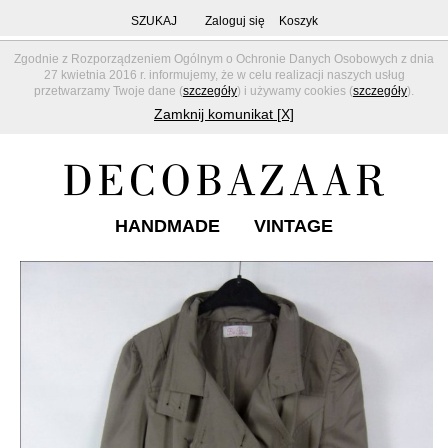
SZUKAJ
Zaloguj się
Koszyk
Zgodnie z Rozporządzeniem Ogólnym o Ochronie Danych Osobowych z dnia
27 kwietnia 2016 r. informujemy, że w celu realizacji naszych usług
przetwarzamy Twoje dane (
szczegóły
) i używamy cookies (
szczegóły
).
Zamknij komunikat [X]
HANDMADE
VINTAGE