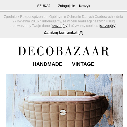
SZUKAJ
Zaloguj się
Koszyk
Zgodnie z Rozporządzeniem Ogólnym o Ochronie Danych Osobowych z dnia
27 kwietnia 2016 r. informujemy, że w celu realizacji naszych usług
przetwarzamy Twoje dane (
szczegóły
) i używamy cookies (
szczegóły
).
Zamknij komunikat [X]
HANDMADE
VINTAGE