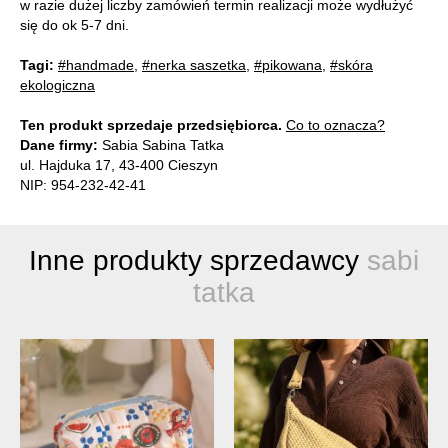
w razie dużej liczby zamówień termin realizacji może wydłużyć
się do ok 5-7 dni.
Tagi:
#handmade
,
#nerka saszetka
,
#pikowana
,
#skóra
ekologiczna
Ten produkt sprzedaje przedsiębiorca.
Co to oznacza?
Dane firmy:
Sabia Sabina Tatka
ul. Hajduka 17, 43-400 Cieszyn
NIP: 954-232-42-41
Inne produkty sprzedawcy
sabi
tatka