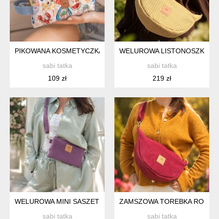
PIKOWANA KOSMETYCZKA XL Z WELURU SANREMO
WELUROWA LISTONOSZKA C
sabi tatka
sabi tatka
109 zł
219 zł
WELUROWA MINI SASZETKA NA TELEFON FIOLETOWA
ZAMSZOWA TOREBKA ROGAL
sabi tatka
sabi tatka