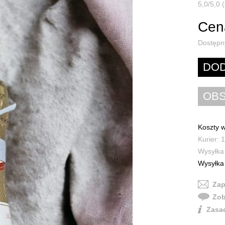
5,0/5,0 (
Cena
Dostępn
Koszty w
Kurier: 1
Wysyłka 
Wysyłka 
Zap
Zob
Zasad