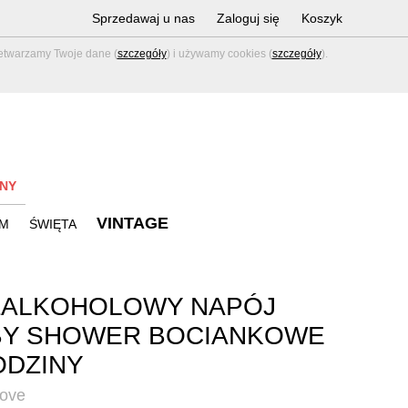
Sprzedawaj u nas
Zaloguj się
Koszyk
zetwarzamy Twoje dane (
szczegóły
) i używamy cookies (
szczegóły
).
NY
VINTAGE
M
ŚWIĘTA
ZALKOHOLOWY NAPÓJ
BY SHOWER BOCIANKOWE
ODZINY
Love