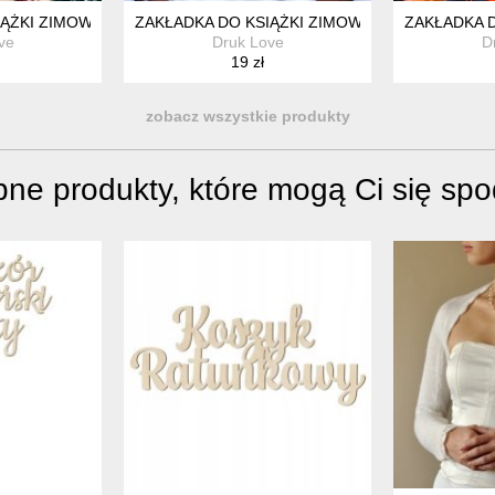
IĄŻKI ZIMOWY SŁÓJ SWIĄTECZNY CUKIERKI
ZAKŁADKA DO KSIĄŻKI ZIMOWY GARBUS CHOI
ZAKŁADKA 
ve
Druk Love
D
19 zł
zobacz wszystkie produkty
ne produkty, które mogą Ci się sp