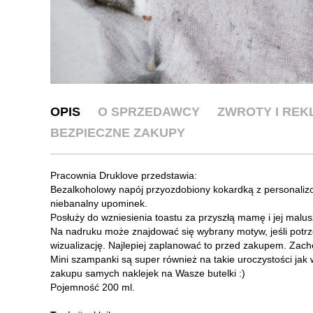
OPIS
O SPRZEDAWCY
ZWROTY I RE
BEZPIECZNE ZAKUPY
Pracownia Druklove przedstawia:
Bezalkoholowy napój przyozdobiony kokardką z personalizow
niebanalny upominek.
Posłuży do wzniesienia toastu za przyszłą mamę i jej malus
Na nadruku może znajdować się wybrany motyw, jeśli potrz
wizualizację. Najlepiej zaplanować to przed zakupem. Zac
Mini szampanki są super również na takie uroczystości jak w
zakupu samych naklejek na Wasze butelki :)
Pojemność 200 ml.