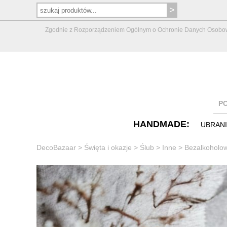
Zgodnie z Rozporządzeniem Ogólnym o Ochronie Danych Osobowych 
P
HANDMADE:
UBRAN
DecoBazaar
>
Święta i okazje
>
Ślub
>
Inne
>
Bezalkoholow