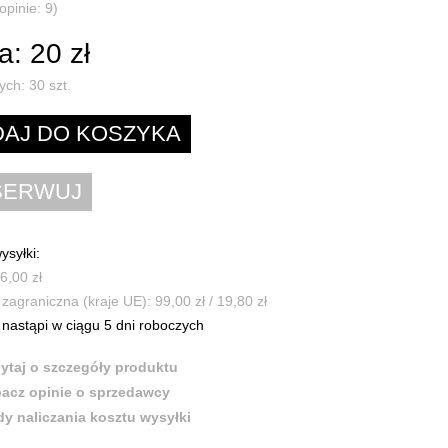
opinie: 9)
: 20 zł
ych:
30
szt.
ysyłki:
6,00 zł
zagraniczna (kraje UE): 99,00 zł / 19,80 zł
nastąpi w ciągu 5 dni roboczych
ytaj o szczegóły produktu
acz opinie o sprzedawcy
y naliczania kosztu wysyłki