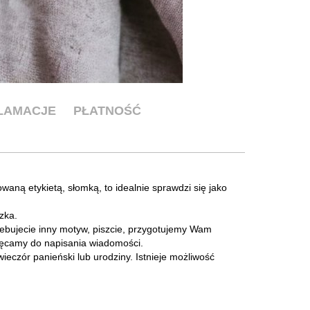
KLAMACJE
PŁATNOŚĆ
aną etykietą, słomką, to idealnie sprawdzi się jako
zka.
ebujecie inny motyw, piszcie, przygotujemy Wam
hęcamy do napisania wiadomości.
ieczór panieński lub urodziny. Istnieje możliwość