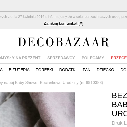
z dnia 27 kwietnia 2016 r. informujemy, że w celu realizacji naszych usług pr
Zamknij komunikat [X]
OMYSŁY NA PREZENT
SPRZEDAWCY
POLECAMY
PRZECE
IA
BIŻUTERIA
TOREBKI
DODATKI
PAN
DZIECKO
DO
y napój Baby Shower Bociankowe Urodziny (nr 6910383)
BE
BA
UR
Druk 