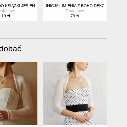
NKA
DO KSIĄŻKI JESIENNY SŁÓJ DRZEWO
INICJAŁ IMIENIA Z BOHO DEKORACJAMI
ruk Love
Druk Love
19 zł
79 zł
odobać