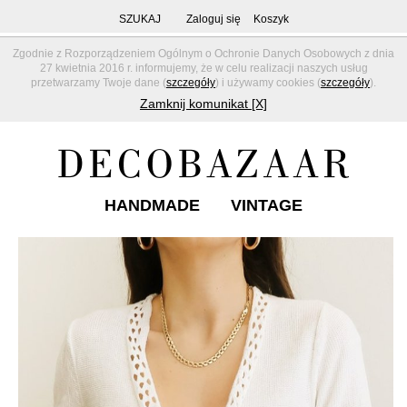
SZUKAJ
Zaloguj się
Koszyk
Zgodnie z Rozporządzeniem Ogólnym o Ochronie Danych Osobowych z dnia
27 kwietnia 2016 r. informujemy, że w celu realizacji naszych usług
przetwarzamy Twoje dane (
szczegóły
) i używamy cookies (
szczegóły
).
Zamknij komunikat [X]
HANDMADE
VINTAGE