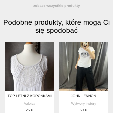
zobacz wszystkie produkty
Podobne produkty, które mogą Ci
się spodobać
TOP LETNI Z KORONKAMI HIPPIE BOHO S
JOHN LENNON
Valoisa
Wytwory i wtóry
25 zł
59 zł