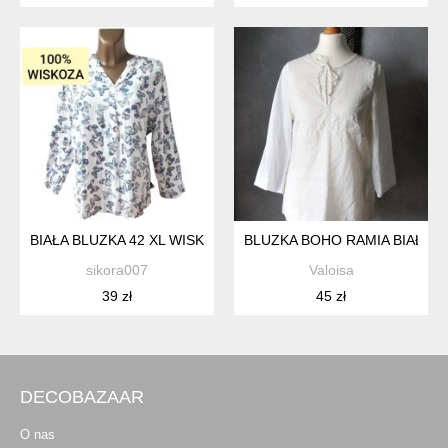
BIAŁA BLUZKA 42 XL WISKOZA WZÓR MOTYLE
BLUZKA BOHO RAMIA BIAŁA LE
sikora007
Valoisa
39 zł
45 zł
DECOBAZAAR
O nas