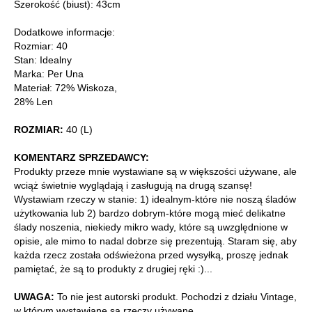
Szerokość (biust): 43cm
Dodatkowe informacje:
Rozmiar: 40
Stan: Idealny
Marka: Per Una
Materiał: 72% Wiskoza,
28% Len
ROZMIAR:
40 (L)
KOMENTARZ SPRZEDAWCY:
Produkty przeze mnie wystawiane są w większości używane, ale
wciąż świetnie wyglądają i zasługują na drugą szansę!
Wystawiam rzeczy w stanie: 1) idealnym-które nie noszą śladów
użytkowania lub 2) bardzo dobrym-które mogą mieć delikatne
ślady noszenia, niekiedy mikro wady, które są uwzględnione w
opisie, ale mimo to nadal dobrze się prezentują. Staram się, aby
każda rzecz została odświeżona przed wysyłką, proszę jednak
pamiętać, że są to produkty z drugiej ręki :)...
UWAGA:
To nie jest autorski produkt. Pochodzi z działu Vintage,
w którym wystawiane są rzeczy używane.