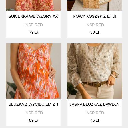
SUKIENKA WE WZORY XXL
NOWY KOSZYK Z ETUI
INSPIRED
INSPIRED
79 zł
80 zł
BLUZKA Z WYCIĘCIEM Z TYŁU XL
JASNA BLUZKA Z BAWEŁNY L
INSPIRED
INSPIRED
59 zł
45 zł