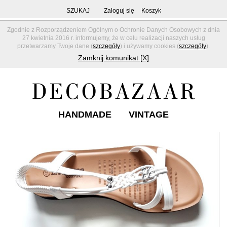
SZUKAJ
Zaloguj się
Koszyk
Zgodnie z Rozporządzeniem Ogólnym o Ochronie Danych Osobowych z dnia
27 kwietnia 2016 r. informujemy, że w celu realizacji naszych usług
przetwarzamy Twoje dane (
szczegóły
) i używamy cookies (
szczegóły
).
Zamknij komunikat [X]
HANDMADE
VINTAGE