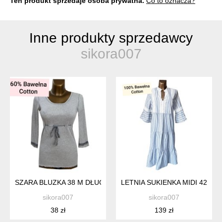
Ten produkt sprzedaje osoba prywatna.
Co to oznacza?
Inne produkty sprzedawcy
sikora007
SZARA BLUZKA 38 M DŁUGI RĘKAW KORONKA
LETNIA SUKIENKA MIDI 42 
sikora007
sikora007
38 zł
139 zł