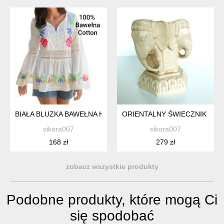
BIAŁA BLUZKA BAWEŁNA HAFT 42 XL KWIATY KORONKA
ORIENTALNY ŚWIECZNIK FIG
sikora007
sikora007
168 zł
279 zł
zobacz wszystkie produkty
Podobne produkty, które mogą Ci
się spodobać