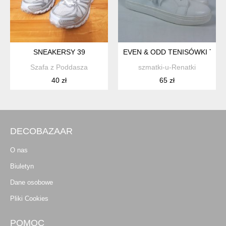
SNEAKERSY 39
EVEN & ODD TENISÓWKI TRAM
Szafa z Poddasza
szmatki-u-Renatki
40 zł
65 zł
DECOBAZAAR
O nas
Biuletyn
Dane osobowe
Pliki Cookies
POMOC