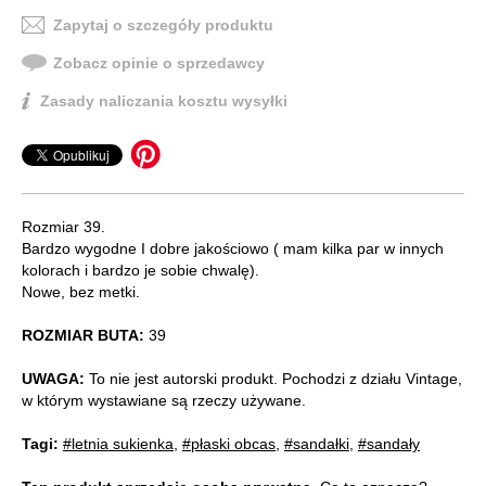
Zapytaj o szczegóły produktu
Zobacz opinie o sprzedawcy
Zasady naliczania kosztu wysyłki
Rozmiar 39.
Bardzo wygodne I dobre jakościowo ( mam kilka par w innych
kolorach i bardzo je sobie chwalę).
Nowe, bez metki.
ROZMIAR BUTA:
39
UWAGA:
To nie jest autorski produkt. Pochodzi z działu Vintage,
w którym wystawiane są rzeczy używane.
Tagi:
#letnia sukienka
,
#płaski obcas
,
#sandałki
,
#sandały