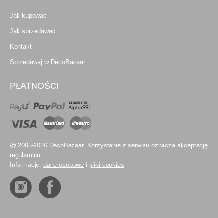
Jak kupować
Jak sprzedawać
Kontakt
Sprzedawaj w DecoBazaar
PŁATNOŚCI
@ 2005-2026 DecoBazaar. Korzystanie z serwisu oznacza akceptację
regulaminu.
Informacje:
dane osobowe
i
pliki cookies