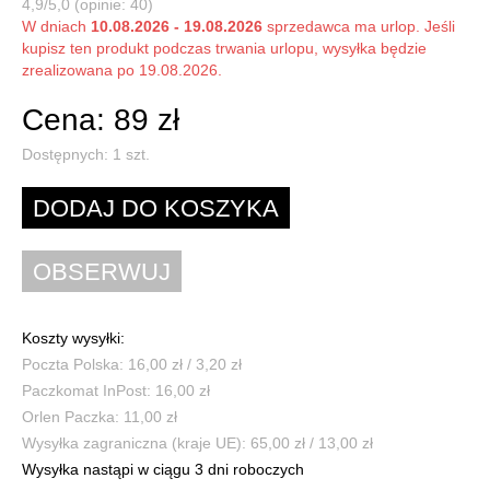
4,9/5,0 (opinie: 40)
W dniach
10.08.2026 - 19.08.2026
sprzedawca ma urlop. Jeśli
kupisz ten produkt podczas trwania urlopu, wysyłka będzie
zrealizowana po 19.08.2026.
Cena: 89 zł
Dostępnych:
1
szt.
Koszty wysyłki:
Poczta Polska: 16,00 zł / 3,20 zł
Paczkomat InPost: 16,00 zł
Orlen Paczka: 11,00 zł
Wysyłka zagraniczna (kraje UE): 65,00 zł / 13,00 zł
Wysyłka nastąpi w ciągu 3 dni roboczych