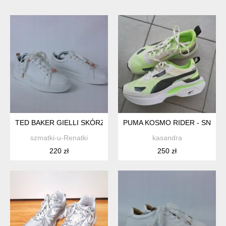
TED BAKER GIELLI SKÓRZANE TENISÓWKI 36 / 22,5 CM
PUMA KOSMO RIDER - SNEAKE
szmatki-u-Renatki
kasandra
220 zł
250 zł