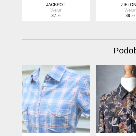
JACKPOT
ZIELO
Welur
Welur
37 zł
39 zł
Podob