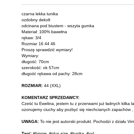
czarna lekka tunika
ozdobny dekolt
odcinana pod biustem - wszyta gumka
Materiał: 100% bawełna
rękaw: 3/4
Rozmiar 16 44 46
Proszę sprawdzić wymiary!
Wymiary:
długość: 70cm
szerokość: ok 57cm
długość rękawa od pachy: 28cm
ROZMIAR:
44 (XXL)
KOMENTARZ SPRZEDAWCY:
Cześć tu Ewelina, jestem tu z przerwami już ładnych kilka l
ozonujemy ciuchy aby pozbyć się niechcianych zapachów , b
UWAGA:
To nie jest autorski produkt. Pochodzi z działu V
Tagi:
#hippie
,
#plus size
,
#tunika
,
#xxl