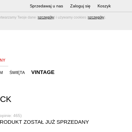
Sprzedawaj u nas
Zaloguj się
Koszyk
zetwarzamy Twoje dane (
szczegóły
) i używamy cookies (
szczegóły
).
NY
VINTAGE
M
ŚWIĘTA
ACK
(opinie: 465)
PRODUKT ZOSTAŁ JUŻ SPRZEDANY