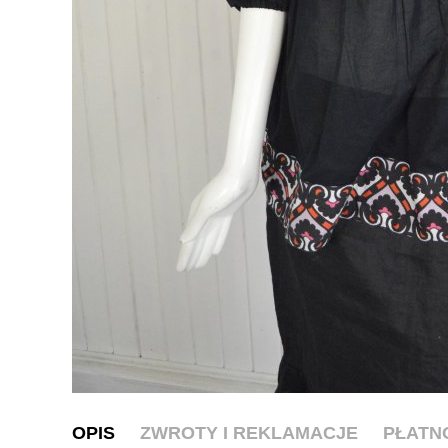
OPIS
ZWROTY I REKLAMACJE
PŁATN