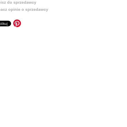
isz do sprzedawcy
acz opinie o sprzedawcy