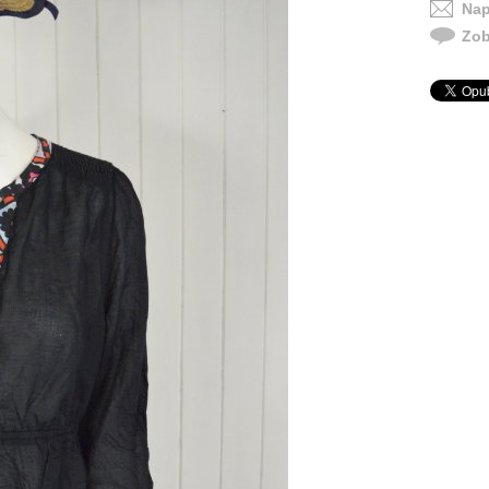
Nap
Zob