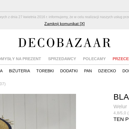
z dnia 27 kwietnia 2016 r. informujemy, że w celu realizacji naszych usług pr
Zamknij komunikat [X]
OMYSŁY NA PREZENT
SPRZEDAWCY
POLECAMY
PRZECE
IA
BIŻUTERIA
TOREBKI
DODATKI
PAN
DZIECKO
DO
07)
BL
Welur
4,8/5,0 
TEN 