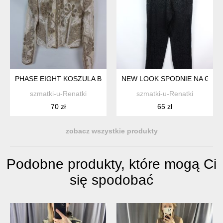
PHASE EIGHT KOSZULA BLUZKA Z SIATECZKI Z APLIKACJAMI 1
NEW LOOK SPODNIE NA GUMCE
szmatki-u-Renatki
szmatki-u-Renatki
70 zł
65 zł
zobacz wszystkie produkty
Podobne produkty, które mogą Ci
się spodobać