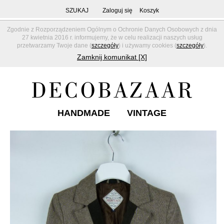
SZUKAJ
Zaloguj się
Koszyk
Zgodnie z Rozporządzeniem Ogólnym o Ochronie Danych Osobowych z dnia
27 kwietnia 2016 r. informujemy, że w celu realizacji naszych usług
przetwarzamy Twoje dane (
szczegóły
) i używamy cookies (
szczegóły
).
Zamknij komunikat [X]
HANDMADE
VINTAGE