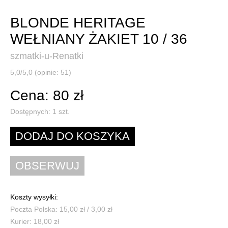
BLONDE HERITAGE
WEŁNIANY ŻAKIET 10 / 36
szmatki-u-Renatki
5,0/5,0 (opinie: 51)
Cena: 80 zł
Dostępnych:
1
szt.
Koszty wysyłki:
Poczta Polska: 15,00 zł / 3,00 zł
Kurier: 18,00 zł