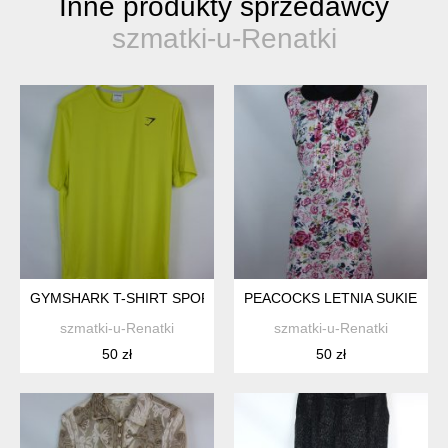
Inne produkty sprzedawcy
szmatki-u-Renatki
GYMSHARK T-SHIRT SPORTOWA KOSZULKA MĘSKA / L
PEACOCKS LETNIA SUKIENKA 
szmatki-u-Renatki
szmatki-u-Renatki
50 zł
50 zł