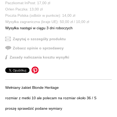
Paczkomat InPost: 17,00 zł
Orlen Paczka: 13,00 zł
Poczta Polska (odbiór w punkcie): 14,00 zł
Wysyłka zagraniczna (kraje UE): 50,00 zł / 10,00 zł
Wysyłka nastąpi w ciągu 3 dni roboczych
Zapytaj o szczegóły produktu
Zobacz opinie o sprzedawcy
Zasady naliczania kosztu wysyłki
Wełniany żakiet Blonde Heritage
rozmiar z metki 10 ale polecam na rozmiar około 36 / S
proszę sprawdzić podane wymiary