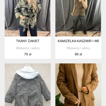
TKANY ŻAKIET
KAMIZELKA KASZMIR I WEŁNA
Wytwory i wtóry
Wytwory i wtóry
79 zł
89 zł