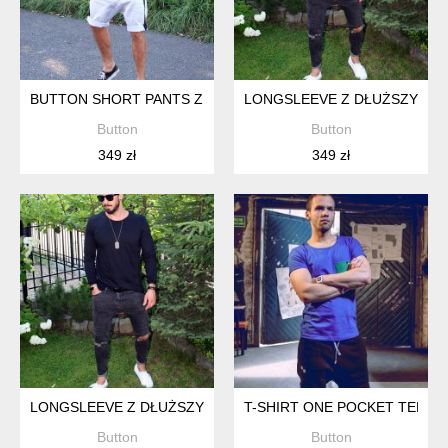
BUTTON SHORT PANTS Z LAMPASEM KRÓTKIE SPODENKI SZ
LONGSLEEVE Z DŁUŻSZYM T
Button
Button
349 zł
349 zł
LONGSLEEVE Z DŁUŻSZYM TYŁEM UNISEX BLACK CZARNY 
T-SHIRT ONE POCKET TEE UN
Button
Button