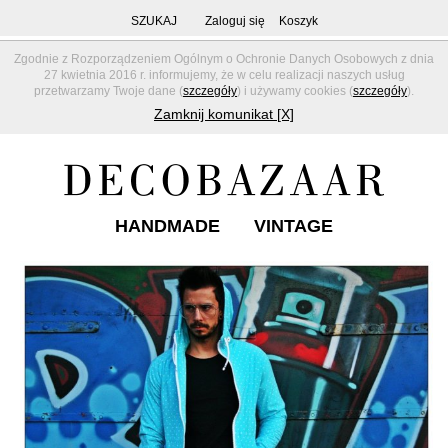
SZUKAJ
Zaloguj się
Koszyk
Zgodnie z Rozporządzeniem Ogólnym o Ochronie Danych Osobowych z dnia
27 kwietnia 2016 r. informujemy, że w celu realizacji naszych usług
przetwarzamy Twoje dane (
szczegóły
) i używamy cookies (
szczegóły
).
Zamknij komunikat [X]
HANDMADE
VINTAGE