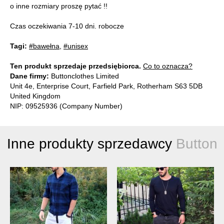
o inne rozmiary proszę pytać !!
Czas oczekiwania 7-10 dni. robocze
Tagi:
#bawełna
,
#unisex
Ten produkt sprzedaje przedsiębiorca.
Co to oznacza?
Dane firmy:
Buttonclothes Limited
Unit 4e, Enterprise Court, Farfield Park, Rotherham S63 5DB
United Kingdom
NIP: 09525936 (Company Number)
Inne produkty sprzedawcy
Button