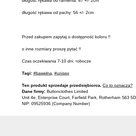
długość rękawa od ramienia: 67 +/- 2cm
długość rękawa od pachy: 56 +/- 2cm
Przed zakupem zapytaj o dostępność koloru !!
o inne rozmiary proszę pytać !!
Czas oczekiwania 7-10 dni. robocze
Tagi:
#bawełna
,
#unisex
Ten produkt sprzedaje przedsiębiorca.
Co to oznacza?
Dane firmy:
Buttonclothes Limited
Unit 4e, Enterprise Court, Farfield Park, Rotherham S63 
NIP: 09525936 (Company Number)