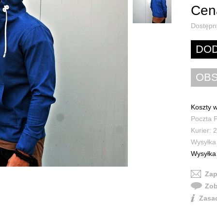
Cena
Dostępn
Koszty w
Poczta P
Kurier: 2
Wysyłka 
Wysyłka 
Zap
Zob
Zasad