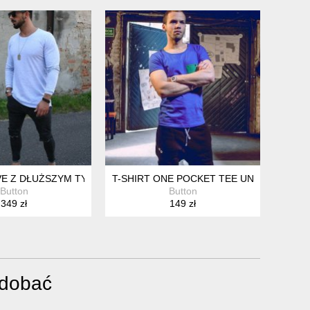
 TEE UNISEX GRAFITOWA
E Z DŁUŻSZYM TYŁEM UNISEX BLACK CZARNY SZARY GREY
T-SHIRT ONE POCKET TEE UNISEX NIEBI
Button
Button
349 zł
149 zł
odobać