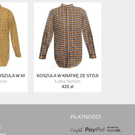
SZULA W KRATKĘ ZE STÓJKĄ
KOSZULA W KRATKĘ ZE STÓJKĄ OCHRA
hion
Łatka fashion
420 zł
PŁATNOŚCI
ć
awać