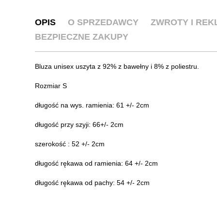
OPIS
O SPRZEDAWCY
ZWROTY I RE
BEZPIECZNE ZAKUPY
Bluza unisex uszyta z 92% z bawełny i 8% z poliestru.
Rozmiar S
długość na wys. ramienia: 61 +/- 2cm
długość przy szyji: 66+/- 2cm
szerokość : 52 +/- 2cm
długość rękawa od ramienia: 64 +/- 2cm
długość rękawa od pachy: 54 +/- 2cm