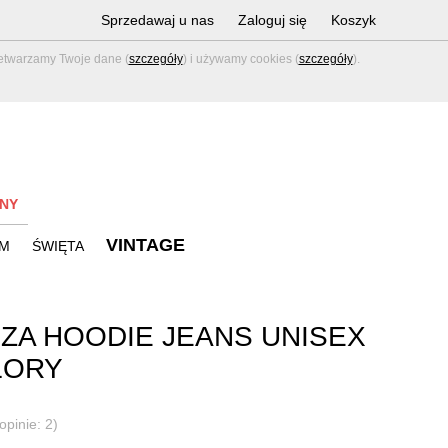
Sprzedawaj u nas
Zaloguj się
Koszyk
zetwarzamy Twoje dane (
szczegóły
) i używamy cookies (
szczegóły
).
NY
VINTAGE
M
ŚWIĘTA
ZA HOODIE JEANS UNISEX
LORY
opinie: 2)