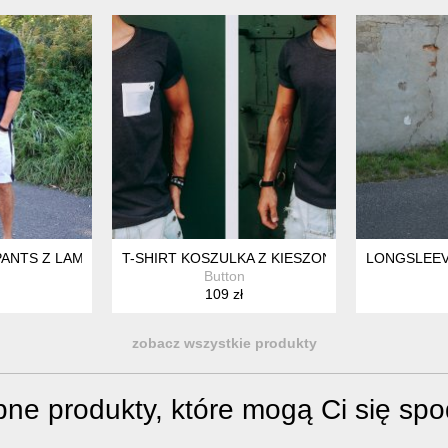
LKA
ANTS Z LAMPASEM KRÓTKIE SPODENKI SZARE
T-SHIRT KOSZULKA Z KIESZONKĄ ONE POCKET
LONGSLEEV
n
Button
109 zł
zobacz wszystkie produkty
ne produkty, które mogą Ci się sp