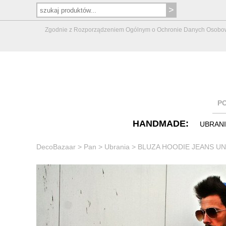
Zgodnie z Rozporządzeniem Ogólnym o Ochronie Danych Osobowych 
P
HANDMADE:
UBRAN
DecoBazaar
>
Pan
>
Ubrania
>
BLUZA HOODIE JEANS UNIS