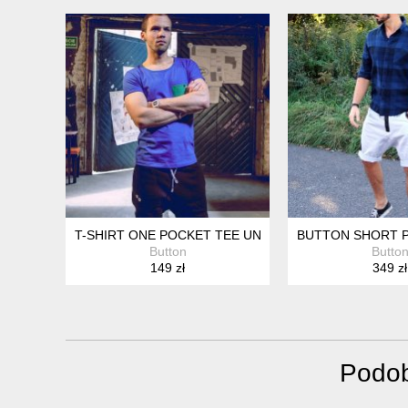
T-SHIRT ONE POCKET TEE UNISEX NIEBIESKA KOSZU
BUTTON SHORT P
Button
Butto
149 zł
349 zł
Podob