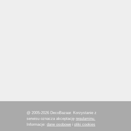
@ 2005-2026 DecoBazaar. Korzystanie z
serwisu oznacza akceptację
regulaminu.
Informacje:
dane osobowe
i
pliki cookies