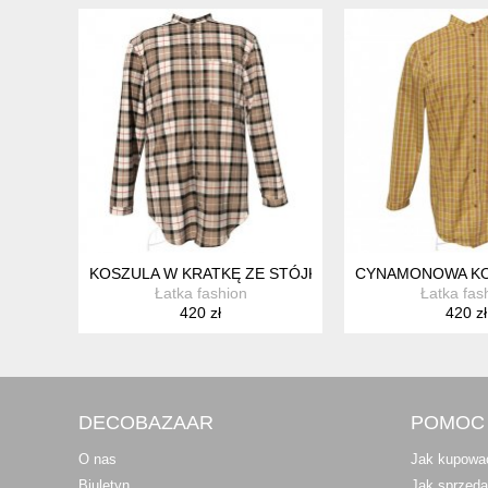
KOSZULA W KRATKĘ ZE STÓJKĄ
CYNAMONOWA KO
Łatka fashion
Łatka fas
420 zł
420 zł
DECOBAZAAR
POMOC
O nas
Jak kupowa
Biuletyn
Jak sprzed