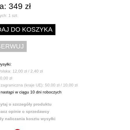
: 349 zł
ych:
1
szt.
ysyłki:
olska: 12,00 zł / 2,40 zł
0,00 zł
zagraniczna (kraje UE): 50,00 zł / 10,00 zł
nastąpi w ciągu 10 dni roboczych
ytaj o szczegóły produktu
acz opinie o sprzedawcy
y naliczania kosztu wysyłki