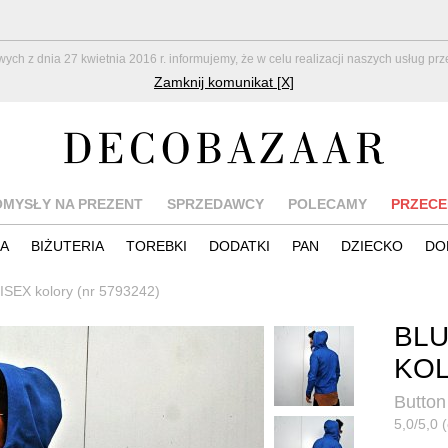
z dnia 27 kwietnia 2016 r. informujemy, że w celu realizacji naszych usług pr
Zamknij komunikat [X]
OMYSŁY NA PREZENT
SPRZEDAWCY
POLECAMY
PRZECE
IA
BIŻUTERIA
TOREBKI
DODATKI
PAN
DZIECKO
DO
EX kolory (nr 5793242)
BLU
KO
Button
5,0/5,0 (