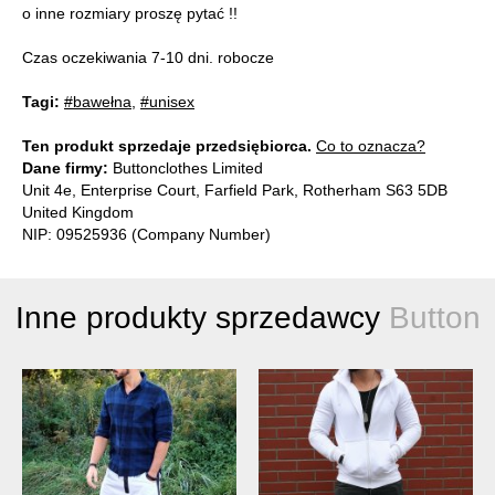
o inne rozmiary proszę pytać !!
Czas oczekiwania 7-10 dni. robocze
Tagi:
#bawełna
,
#unisex
Ten produkt sprzedaje przedsiębiorca.
Co to oznacza?
Dane firmy:
Buttonclothes Limited
Unit 4e, Enterprise Court, Farfield Park, Rotherham S63 5DB
United Kingdom
NIP: 09525936 (Company Number)
Inne produkty sprzedawcy
Button