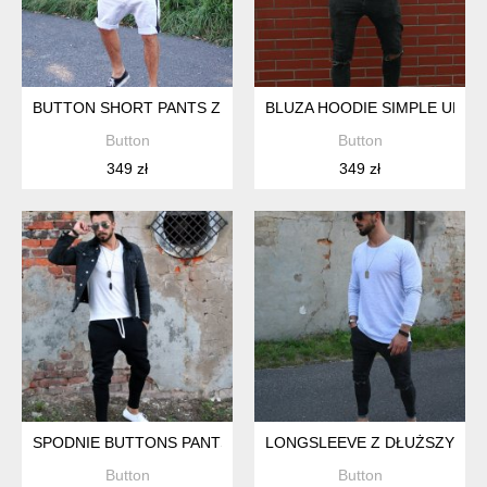
BUTTON SHORT PANTS Z LAMPASEM KRÓTKIE SPODENKI SZ
BLUZA HOODIE SIMPLE UNISE
Button
Button
349 zł
349 zł
SPODNIE BUTTONS PANTS UNISEX CZARNE BLACK DRESOWE
LONGSLEEVE Z DŁUŻSZYM T
Button
Button