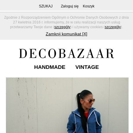
SZUKAJ
Zaloguj się
Koszyk
Zgodnie z Rozporządzeniem Ogólnym o Ochronie Danych Osobowych z dnia
27 kwietnia 2016 r. informujemy, że w celu realizacji naszych usług
przetwarzamy Twoje dane (
szczegóły
) i używamy cookies (
szczegóły
).
Zamknij komunikat [X]
HANDMADE
VINTAGE