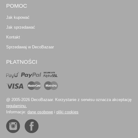
POMOC
Jak kupować
Jak sprzedawać
Kontakt
Sprzedawaj w DecoBazaar
PŁATNOŚCI
@ 2005-2026 DecoBazaar. Korzystanie z serwisu oznacza akceptację
regulaminu.
Informacje:
dane osobowe
i
pliki cookies