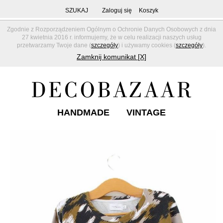
SZUKAJ
Zaloguj się
Koszyk
Zgodnie z Rozporządzeniem Ogólnym o Ochronie Danych Osobowych z dnia
27 kwietnia 2016 r. informujemy, że w celu realizacji naszych usług
przetwarzamy Twoje dane (
szczegóły
) i używamy cookies (
szczegóły
).
Zamknij komunikat [X]
HANDMADE
VINTAGE