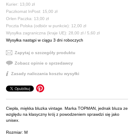
Kurier: 13,00 zł
Paczkomat InPost: 15,00 zł
Orlen Paczka: 13,00 zł
Poczta Polska (odbiór w punkcie): 12,00 zł
Wysyłka zagraniczna (kraje UE): 28,00 zł / 5,60 zł
Wysyłka nastąpi w ciągu 3 dni roboczych
Zapytaj o szczegóły produktu
Zobacz opinie o sprzedawcy
Zasady naliczania kosztu wysyłki
Ciepła, miękka bluzka vintage. Marka TOPMAN, jednak bluza ze
względu na klasyczny krój z powodzeniem sprawdzi się jako
unisex.
Rozmiar: M