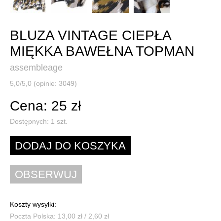
BLUZA VINTAGE CIEPŁA
MIĘKKA BAWEŁNA TOPMAN
assembleage
5,0/5,0 (opinie: 3049)
Cena: 25 zł
Dostępnych:
1
szt.
Koszty wysyłki:
Poczta Polska: 13,00 zł / 2,60 zł