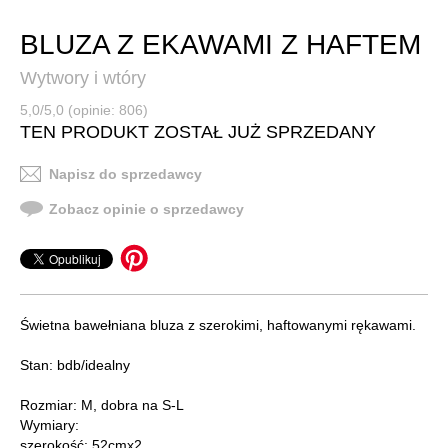
BLUZA Z EKAWAMI Z HAFTEM
Wytwory i wtóry
5,0/5,0 (opinie: 806)
TEN PRODUKT ZOSTAŁ JUŻ SPRZEDANY
Napisz do sprzedawcy
Zobacz opinie o sprzedawcy
Świetna bawełniana bluza z szerokimi, haftowanymi rękawami.
Stan: bdb/idealny
Rozmiar: M, dobra na S-L
Wymiary:
szerokość: 52cmx2