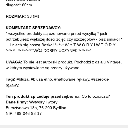
długość: 60cm
ROZMIAR:
38 (M)
KOMENTARZ SPRZEDAWCY:
* wszystkie produkty są ozonowane przed wysyłką * jeśli
potrzebujesz większej ilości zdjęć czy szczegółów - pisz śmiało! *
... i niech się noszą Bosko! *~*~* W Y T W O R Y i W T Ó R Y
*~*~* - *~*~*~*TWÓJ DOBRY UCZYNEK *~*~*~*
UWAGA:
To nie jest autorski produkt. Pochodzi z działu Vintage,
w którym wystawiane są rzeczy używane.
Tagi:
#bluza
,
#bluza etno
,
#haftowane rękawy
,
#szerokie
rękawy
Ten produkt sprzedaje przedsiębiorca.
Co to oznacza?
Dane firmy:
Wytwory i wtóry
Bursztynowa 18a, 76-200 Bydlino
NIP: 499-046-93-17