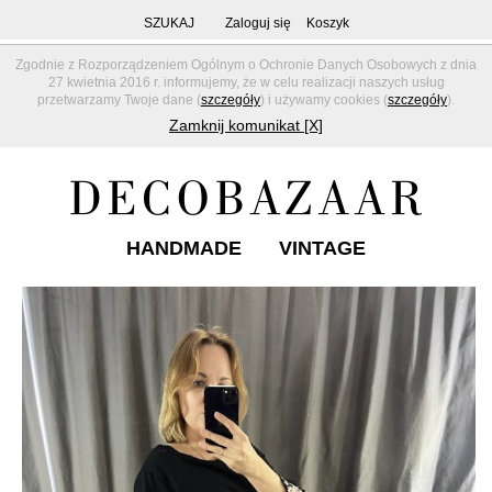
SZUKAJ
Zaloguj się
Koszyk
Zgodnie z Rozporządzeniem Ogólnym o Ochronie Danych Osobowych z dnia
27 kwietnia 2016 r. informujemy, że w celu realizacji naszych usług
przetwarzamy Twoje dane (
szczegóły
) i używamy cookies (
szczegóły
).
Zamknij komunikat [X]
HANDMADE
VINTAGE