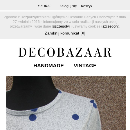
SZUKAJ
Zaloguj się
Koszyk
Zgodnie z Rozporządzeniem Ogólnym o Ochronie Danych Osobowych z dnia
27 kwietnia 2016 r. informujemy, że w celu realizacji naszych usług
przetwarzamy Twoje dane (
szczegóły
) i używamy cookies (
szczegóły
).
Zamknij komunikat [X]
HANDMADE
VINTAGE