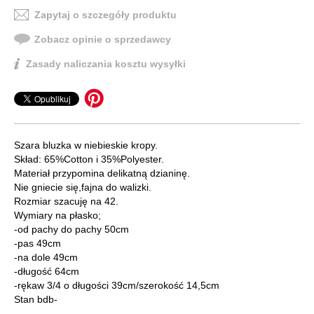
Zapytaj o szczegóły produktu
Zobacz opinie o sprzedawcy
Zasady naliczania kosztu wysyłki
Szara bluzka w niebieskie kropy.
Skład: 65%Cotton i 35%Polyester.
Materiał przypomina delikatną dzianinę.
Nie gniecie się,fajna do walizki.
Rozmiar szacuję na 42.
Wymiary na płasko;
-od pachy do pachy 50cm
-pas 49cm
-na dole 49cm
-długość 64cm
-rękaw 3/4 o długości 39cm/szerokość 14,5cm
Stan bdb-