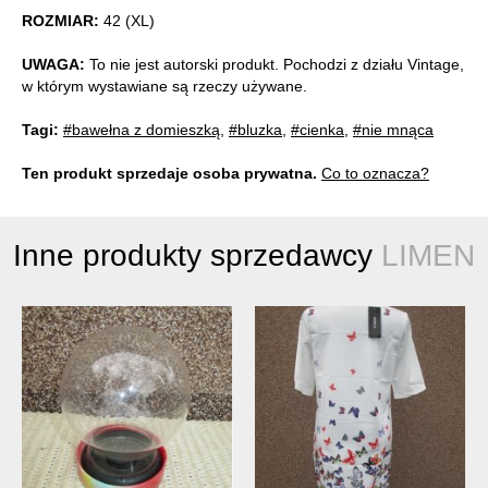
ROZMIAR:
42 (XL)
UWAGA:
To nie jest autorski produkt. Pochodzi z działu Vintage,
w którym wystawiane są rzeczy używane.
Tagi:
#bawełna z domieszką
,
#bluzka
,
#cienka
,
#nie mnąca
Ten produkt sprzedaje osoba prywatna.
Co to oznacza?
Inne produkty sprzedawcy
LIMEN