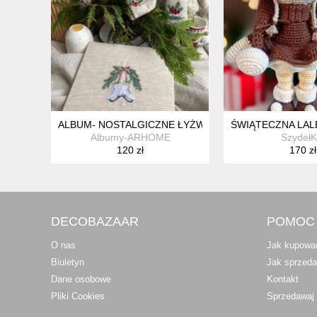
ALBUM- NOSTALGICZNE ŁYŻWY
ŚWIĄTECZNA LAL
Albumy-ARHOME
Szydeł
120 zł
170 zł
DECOBAZAAR
POMOC
O nas
Jak kupowa
Biuletyn
Jak sprzed
Dane osobowe
Kontakt
Pliki Cookies
Sprzedawaj