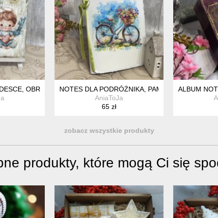
 DESCE, OBRAZ DECOUPAGE, PREZENT POD CHOINKĘ
NOTES DLA PODRÓŻNIKA, PAMIĘTNIK DLA DZI
ALBUM NOTE
Ja
AniaToJa
A
65 zł
zobacz wszystkie produkty
ne produkty, które mogą Ci się sp