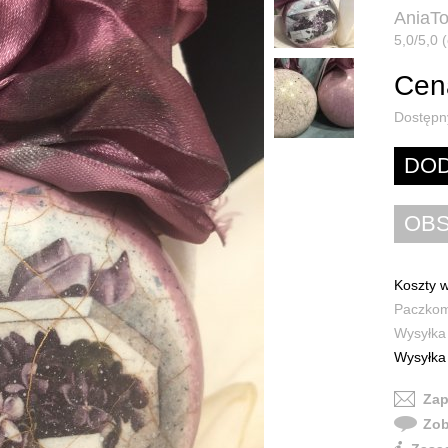
AniaT
5,0/5,0 (
Cena
Dostępn
Koszty w
Paczkoma
Wysyłka 
Wysyłka 
Zap
Zob