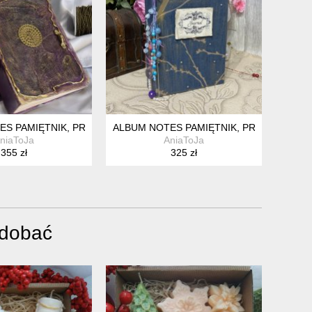
EWCZYNKI
S PAMIĘTNIK, PREZENT POD CHOINKĘ, KSIĘGA GOŚCI
ALBUM NOTES PAMIĘTNIK, PREZENT URO
niaToJa
AniaToJa
355 zł
325 zł
odobać