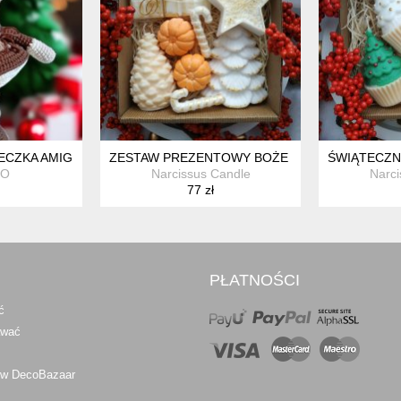
ECZKA AMIGURUMI
ZESTAW PREZENTOWY BOŻE NARODZENIE
ŚWIĄTECZN
KO
Narcissus Candle
Narci
77 zł
PŁATNOŚCI
ć
awać
 w DecoBazaar