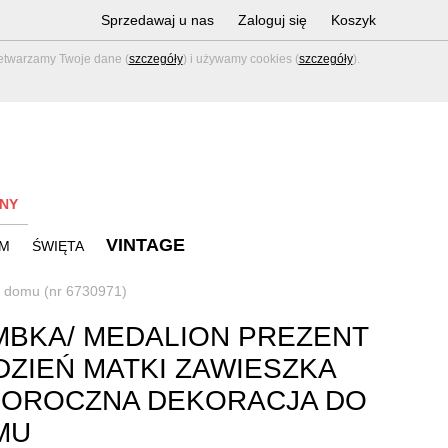
Sprzedawaj u nas
Zaloguj się
Koszyk
zetwarzamy Twoje dane (
szczegóły
) i używamy cookies (
szczegóły
).
NY
VINTAGE
M
ŚWIĘTA
o domu (nr 6730971)
BKA/ MEDALION PREZENT
DZIEŃ MATKI ZAWIESZKA
ŁOROCZNA DEKORACJA DO
MU