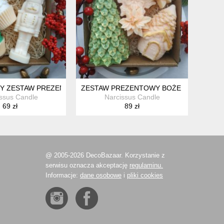
Y ZESTAW PREZENTOWY
ZESTAW PREZENTOWY BOŻE NARODZEN
ssus Candle
Narcissus Candle
69 zł
89 zł
@ 2005-2026 DecoBazaar. Korzystanie z
serwisu oznacza akceptację
regulaminu.
Informacje:
dane osobowe
i
pliki cookies