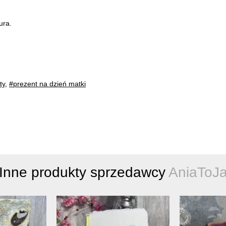
ura.
ty
,
#prezent na dzień matki
Inne produkty sprzedawcy
AniaToJ