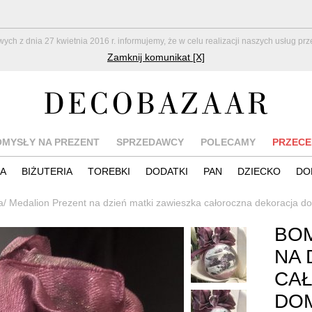
z dnia 27 kwietnia 2016 r. informujemy, że w celu realizacji naszych usług pr
Zamknij komunikat [X]
OMYSŁY NA PREZENT
SPRZEDAWCY
POLECAMY
PRZECE
IA
BIŻUTERIA
TOREBKI
DODATKI
PAN
DZIECKO
DO
/ Medalion Prezent na dzień matki zawieszka całoroczna dekoracja d
BOM
NA 
CA
DO