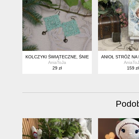
KOLCZYKI ŚWIĄTECZNE, ŚNIEŻYNKI NA SZYDEŁKU
ANIOŁ STRÓŻ NA
AniaToJa
AniaTo
29 zł
159 zł
Podob