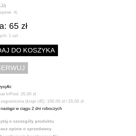
oJa
opinie: 4)
: 65 zł
ych:
1
szt.
ysyłki:
t InPost: 25,00 zł
zagraniczna (kraje UE): 100,00 zł / 20,00 zł
nastąpi w ciągu 2 dni roboczych
ytaj o szczegóły produktu
acz opinie o sprzedawcy