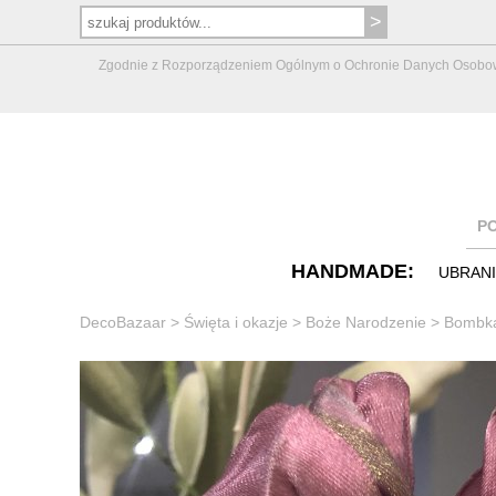
Zgodnie z Rozporządzeniem Ogólnym o Ochronie Danych Osobowych 
P
HANDMADE:
UBRAN
DecoBazaar
>
Święta i okazje
>
Boże Narodzenie
>
Bombka