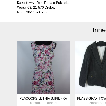
Dane firmy:
Reni Renata Pukalska
Worsy 69, 21-570 Drelów
NIP: 538-118-99-93
Inne
PEACOCKS LETNIA SUKIENKA W KWIATY 14 / 40 Z ME
KLASS GRAFITOWY
szmatki-u-Renatki
szmatki-u-R