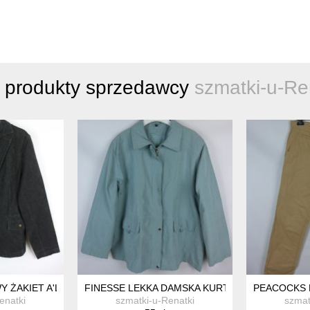
 produkty sprzedawcy
szmatki-u-Re
TKĄ
 ŻAKIET A'LA JEANS 18 / 44
FINESSE LEKKA DAMSKA KURTKA / 24 - 52
PEACOCKS M
enatki
szmatki-u-Renatki
szmat