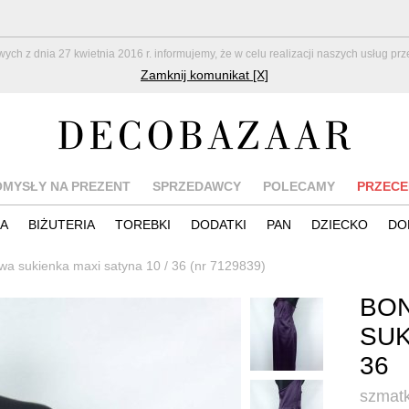
z dnia 27 kwietnia 2016 r. informujemy, że w celu realizacji naszych usług pr
Zamknij komunikat [X]
OMYSŁY NA PREZENT
SPRZEDAWCY
POLECAMY
PRZECE
IA
BIŻUTERIA
TOREBKI
DODATKI
PAN
DZIECKO
DO
wa sukienka maxi satyna 10 / 36 (nr 7129839)
BO
SUK
36
szmatk