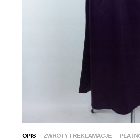
OPIS
ZWROTY I REKLAMACJE
PŁATN