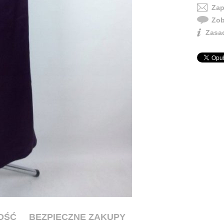
Zap
Zob
Zasad
OŚĆ
BEZPIECZNE ZAKUPY