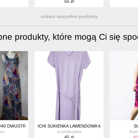
55 zł
zobacz wszystkie produkty
ne produkty, które mogą Ci się sp
8/40 DWUSTRONNA
ICHI SUKIENKA LAWENDOWA MAXI MARRAKECH 
S
om
scandinavka
Kame
45 zł
41