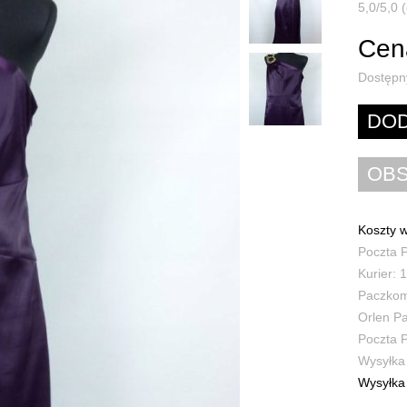
5,0/5,0 (
Cena
Dostępn
Koszty w
Poczta P
Kurier: 1
Paczkoma
Orlen Pa
Poczta P
Wysyłka 
Wysyłka 