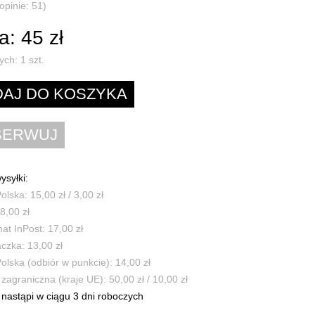
opinie: 51)
: 45 zł
ych:
1
szt.
ysyłki:
olska: 15,00 zł / 3,00 zł
8,00 zł
t InPost: 17,00 zł
czka: 13,00 zł
olska (odbiór w punkcie): 14,00 zł
zagraniczna (kraje UE): 50,00 zł / 10,00 zł
nastąpi w ciągu 3 dni roboczych