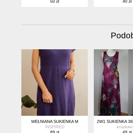
50 zł
40 zł
Podob
WEŁNIANA SUKIENKA M
2W1 SUKIENKA 3
INSPIRED
kropkak
89 zł
49 zł