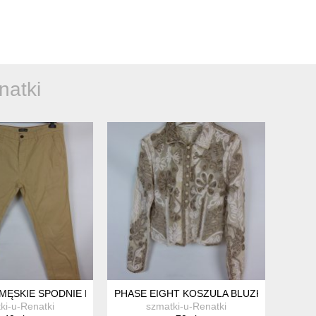
natki
ĘSKIE SPODNIE BAWEŁNA / 36S PAS 94 CM
PHASE EIGHT KOSZULA BLUZKA Z SIATECZK
ki-u-Renatki
szmatki-u-Renatki