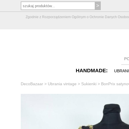
Zgodnie z Rozporządzeniem Ogólnym o Ochronie Danych Osobowych 
P
HANDMADE:
UBRAN
DecoBazaar
>
Ubrania vintage
>
Sukienki
>
BonPrix satyno