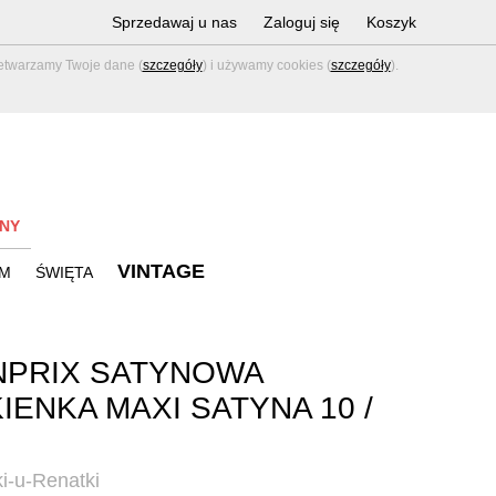
Sprzedawaj u nas
Zaloguj się
Koszyk
zetwarzamy Twoje dane (
szczegóły
) i używamy cookies (
szczegóły
).
NY
VINTAGE
M
ŚWIĘTA
NPRIX SATYNOWA
IENKA MAXI SATYNA 10 /
i-u-Renatki