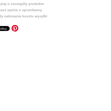
ytaj o szczegóły produktu
acz opinie o sprzedawcy
y naliczania kosztu wysyłki