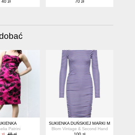
40 zł
70 zł
odobać
36 S
UKIENKA
SUKIENKA DUŃSKIEJ MARKI MBYM 100% 
lia Patrini
Blom Vintage & Second Hand
 zł
48 zł
100 zł