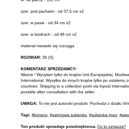
szer. pod pachami - od 37,5 cm x2
szer. w pasie - od 34 cm x2
szer. w biodrach - od 48 cm x2
materiał niewiele się rozciąga
ROZMIAR:
36 (S)
KOMENTARZ SPRZEDAWCY:
Ważne ! Wysyłam tylko do krajów Unii Europejskiej. Możliw
International. Wysyłka do innych krajów tylko po ustaleniu 
countries. Shipping to a collection point via Inpost Internati
possible after consultation with the seller.
UWAGA:
To nie jest autorski produkt. Pochodzi z działu V
Tagi:
#bonprix
,
#satynowa sukienka
,
#sukienka maxi
,
#wie
Ten produkt sprzedaje przedsiębiorca.
Co to oznacza?