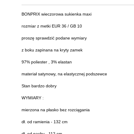
BONPRIX wieczorowa sukienka maxi
rozmiar z metki EUR 36 / GB 10
proszę sprawdzić podane wymiary
z boku zapinana na kryty zamek
97% poliester , 3% elastan
materiał satynowy, na elastycznej podszewce
Stan bardzo dobry
WYMIARY :
mierzona na płasko bez rozciągania
dł. od ramienia - 132 cm
dł. od pachy - 112 cm