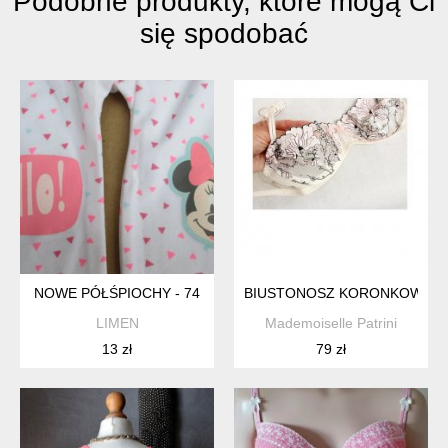
Podobne produkty, które mogą Ci
się spodobać
NOWE PÓŁŚPIOCHY - 74
BIUSTONOSZ KORONKOWY
LIMEN
Mademoiselle Patrini
13 zł
79 zł