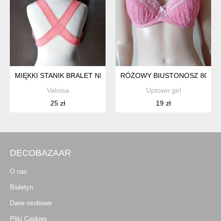
MIĘKKI STANIK BRALET NEONOWY RÓŻ XS
RÓŻOWY BIUSTONOSZ 80D
Valoisa
Uptown girl
25 zł
19 zł
DECOBAZAAR
O nas
Biuletyn
Dane osobowe
Pliki Cookies