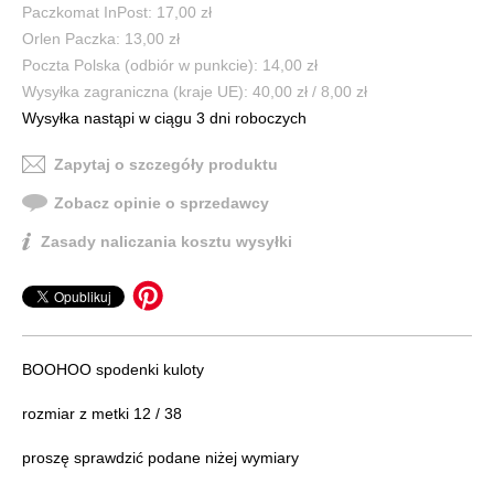
Paczkomat InPost: 17,00 zł
Orlen Paczka: 13,00 zł
Poczta Polska (odbiór w punkcie): 14,00 zł
Wysyłka zagraniczna (kraje UE): 40,00 zł / 8,00 zł
Wysyłka nastąpi w ciągu 3 dni roboczych
Zapytaj o szczegóły produktu
Zobacz opinie o sprzedawcy
Zasady naliczania kosztu wysyłki
BOOHOO spodenki kuloty
rozmiar z metki 12 / 38
proszę sprawdzić podane niżej wymiary