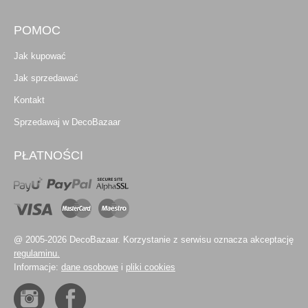
POMOC
Jak kupować
Jak sprzedawać
Kontakt
Sprzedawaj w DecoBazaar
PŁATNOŚCI
@ 2005-2026 DecoBazaar. Korzystanie z serwisu oznacza akceptację
regulaminu.
Informacje:
dane osobowe
i
pliki cookies