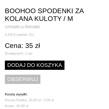
BOOHOO SPODENKI ZA
KOLANA KULOTY / M
szmatki-u-Renatki
5,0/5,0 (opinie: 51)
Cena: 35 zł
Dostępnych:
1
szt.
Koszty wysyłki:
Poczta Polska: 15,00 zł / 3,00 zł
Kurier: 18,00 zł