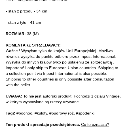
- stan z przodu - 34 cm
- stan z tyłu - 41 cm
ROZMIAR:
38 (M)
KOMENTARZ SPRZEDAWCY:
Ważne ! Wysyłam tylko do krajów Unii Europejskiej. Możliwa
również wysyłka do punktu odbioru przez Inpost International.
Wysyłka do innych krajów tylko po ustaleniu ze sprzedawcą .
Important! I only ship to European Union countries. Shipping to
a collection point via Inpost International is also possible.
Shipping to other countries is only possible after consultation
with the seller.
UWAGA:
To nie jest autorski produkt. Pochodzi z działu Vintage,
w którym wystawiane są rzeczy używane.
Tagi:
#boohoo
,
#kuloty
,
#pudrowy róż
,
#spodenki
Ten produkt sprzedaje przedsiębiorca.
Co to oznacza?