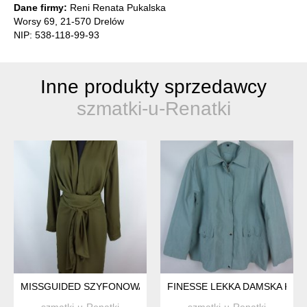
Dane firmy:
Reni Renata Pukalska
Worsy 69, 21-570 Drelów
NIP: 538-118-99-93
Inne produkty sprzedawcy
szmatki-u-Renatki
MISSGUIDED SZYFONOWA DŁUŻSZA ASYMETRYCZNA TUNIKA K
FINESSE LEKKA DAMSKA KURTK
szmatki-u-Renatki
szmatki-u-Renatki