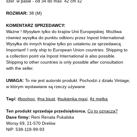
szer. w pasie - od 34 do max. 42 cm x2
ROZMIAR:
38 (M)
KOMENTARZ SPRZEDAWCY:
Ważne ! Wysyłam tylko do krajów Unii Europejskiej. Możliwa
również wysyłka do punktu odbioru przez Inpost International.
Wysyłka do innych krajów tylko po ustaleniu ze sprzedawcą .
Important! I only ship to European Union countries. Shipping to
a collection point via Inpost International is also possible.
Shipping to other countries is only possible after consultation
with the seller.
UWAGA:
To nie jest autorski produkt. Pochodzi z działu Vintage,
w którym wystawiane są rzeczy używane.
Tagi:
#boohoo
,
#na biust
,
#sukienka maxi
,
#z metką
Ten produkt sprzedaje przedsiębiorca.
Co to oznacza?
Dane firmy:
Reni Renata Pukalska
Worsy 69, 21-570 Drelów
NIP: 538-118-99-93