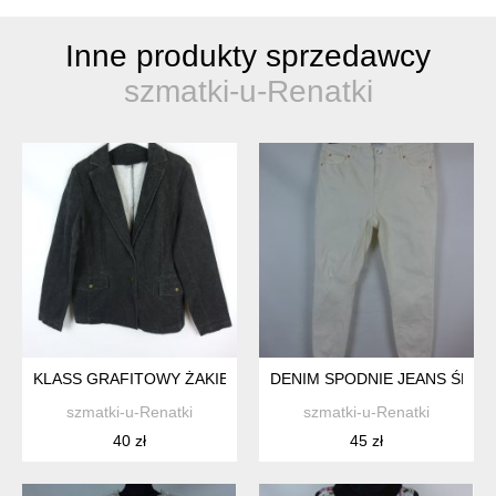
Inne produkty sprzedawcy
szmatki-u-Renatki
KLASS GRAFITOWY ŻAKIET A'LA JEANS 18 / 44
DENIM SPODNIE JEANS ŚMIET
szmatki-u-Renatki
szmatki-u-Renatki
40 zł
45 zł