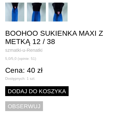
BOOHOO SUKIENKA MAXI Z
METKĄ 12 / 38
szmatki-u-Renatki
5,0/5,0 (opinie: 51)
Cena: 40 zł
Dostępnych:
1
szt.