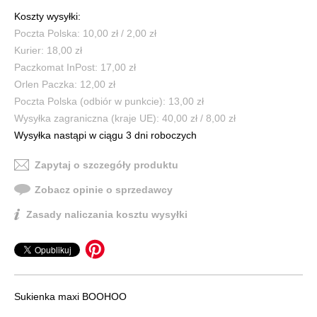
Koszty wysyłki:
Poczta Polska: 10,00 zł / 2,00 zł
Kurier: 18,00 zł
Paczkomat InPost: 17,00 zł
Orlen Paczka: 12,00 zł
Poczta Polska (odbiór w punkcie): 13,00 zł
Wysyłka zagraniczna (kraje UE): 40,00 zł / 8,00 zł
Wysyłka nastąpi w ciągu 3 dni roboczych
Zapytaj o szczegóły produktu
Zobacz opinie o sprzedawcy
Zasady naliczania kosztu wysyłki
Sukienka maxi BOOHOO