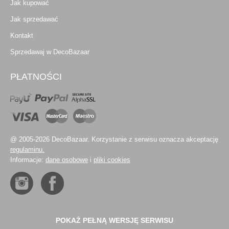
Jak kupować
Jak sprzedawać
Kontakt
Sprzedawaj w DecoBazaar
PŁATNOŚCI
@ 2005-2026 DecoBazaar. Korzystanie z serwisu oznacza akceptację
regulaminu.
Informacje:
dane osobowe
i
pliki cookies
POKAŻ PEŁNĄ WERSJĘ SERWISU