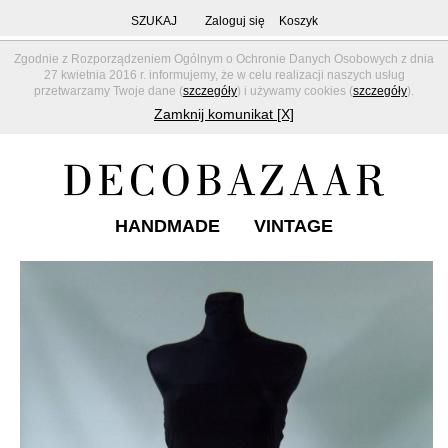
SZUKAJ
Zaloguj się
Koszyk
Zgodnie z Rozporządzeniem Ogólnym o Ochronie Danych Osobowych z dnia
27 kwietnia 2016 r. informujemy, że w celu realizacji naszych usług
przetwarzamy Twoje dane (
szczegóły
) i używamy cookies (
szczegóły
).
Zamknij komunikat [X]
HANDMADE
VINTAGE