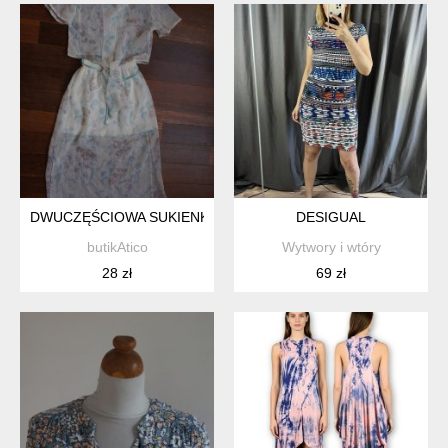
DWUCZĘŚCIOWA SUKIENKA #24
DESIGUAL
butikAtico
Wytwory i wtóry
28 zł
69 zł