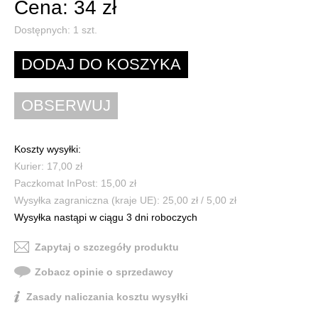
Cena: 34 zł
Dostępnych:
1
szt.
Koszty wysyłki:
Kurier: 17,00 zł
Paczkomat InPost: 15,00 zł
Wysyłka zagraniczna (kraje UE): 25,00 zł / 5,00 zł
Wysyłka nastąpi w ciągu 3 dni roboczych
Zapytaj o szczegóły produktu
Zobacz opinie o sprzedawcy
Zasady naliczania kosztu wysyłki