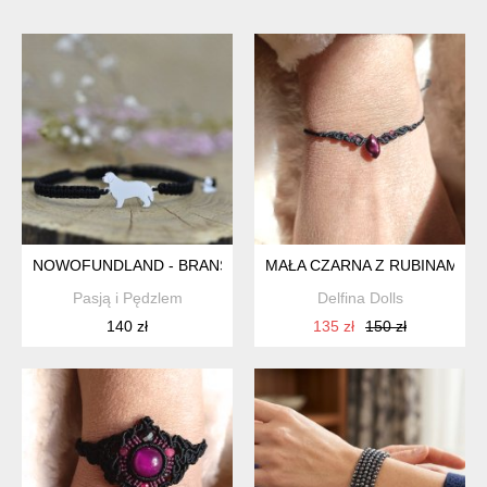
NOWOFUNDLAND - BRANSOLETKA Z PSEM, SREBRO 925
MAŁA CZARNA Z RUBINAMI I
Pasją i Pędzlem
Delfina Dolls
140 zł
135 zł
150 zł