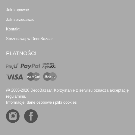
Jak kupować
Jak sprzedawać
Kontakt
Sprzedawaj w DecoBazaar
PŁATNOŚCI
@ 2005-2026 DecoBazaar. Korzystanie z serwisu oznacza akceptację
regulaminu.
Informacje:
dane osobowe
i
pliki cookies