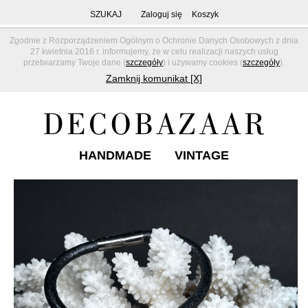
SZUKAJ
Zaloguj się
Koszyk
Zgodnie z Rozporządzeniem Ogólnym o Ochronie Danych Osobowych z dnia
27 kwietnia 2016 r. informujemy, że w celu realizacji naszych usług
przetwarzamy Twoje dane (
szczegóły
) i używamy cookies (
szczegóły
).
Zamknij komunikat [X]
HANDMADE
VINTAGE