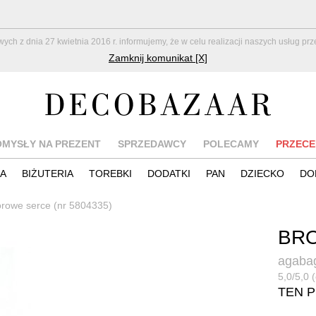
z dnia 27 kwietnia 2016 r. informujemy, że w celu realizacji naszych usług pr
Zamknij komunikat [X]
OMYSŁY NA PREZENT
SPRZEDAWCY
POLECAMY
PRZECE
IA
BIŻUTERIA
TOREBKI
DODATKI
PAN
DZIECKO
DO
orowe serce (nr 5804335)
BRO
agaba
5,0/5,0 
TEN 