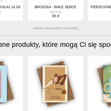
KOŁAJ 16 GB
BROSZKA - BIAŁE SERCE
PIERŚCION
g
agabag
39 zł
zobacz wszystkie produkty
ne produkty, które mogą Ci się sp