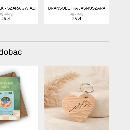
EK - SZARA GWIAZDKA
BRANSOLETKA JASNOSZARA
agabag
agabag
45 zł
25 zł
odobać