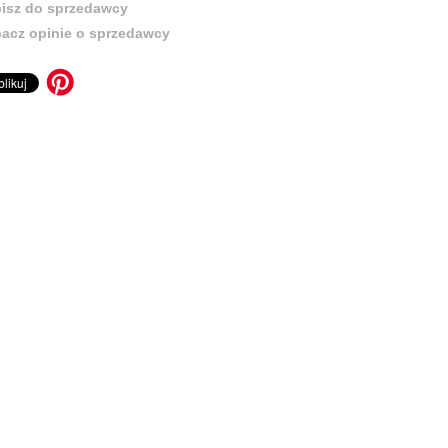
isz do sprzedawcy
acz opinie o sprzedawcy