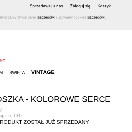
Sprzedawaj u nas
Zaloguj się
Koszyk
zetwarzamy Twoje dane (
szczegóły
) i używamy cookies (
szczegóły
).
NY
VINTAGE
M
ŚWIĘTA
SZKA - KOLOROWE SERCE
g
(opinie: 104)
PRODUKT ZOSTAŁ JUŻ SPRZEDANY