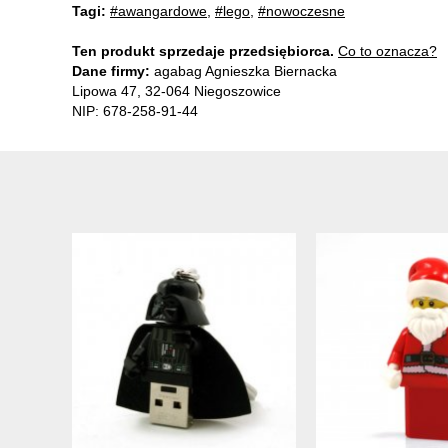
Tagi:
#awangardowe
,
#lego
,
#nowoczesne
Ten produkt sprzedaje przedsiębiorca.
Co to oznacza?
Dane firmy:
agabag Agnieszka Biernacka
Lipowa 47, 32-064 Niegoszowice
NIP: 678-258-91-44