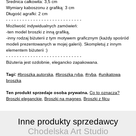
Średnica całkowita: 3,5 cm
Wymiary kaboszonu z grafiką: 3 cm
Długość agrafki: 2 cm
- - - - - - - - - - - - - - - - - - - - - - - - - - - -
Możliwość indywidualnych zamówień:
-ten model broszki z inną grafiką,
-inny rodzaj biżuterii z tym motywem graficznym (każdy spośród
modeli prezentowanych w mojej galerii). Skompletuj z innym
elementem biżuterii :)
- - - - - - - - - - - - - - - - - - - - - - - - - - - -
Biżuteria jest ozdobnie, elegancko zapakowana.
Tagi:
#broszka autorska
,
#broszka ryba
,
#ryba
,
#unikatowa
broszka
Ten produkt sprzedaje osoba prywatna.
Co to oznacza?
Broszki eleganckie
,
Broszki na magnes
,
Broszki z filcu
Inne produkty sprzedawcy
Chodelska Art Studio