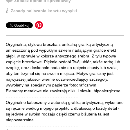
Zobacz opinie o sprzedawcy
Zasady naliczania kosztu wysyłki
Oryginalna, stylowa broszka z unikalną grafiką artystyczną
umieszczoną pod wypukłym szkłem nadającym grafice efekt
głębi, w oprawie w kolorze antycznego srebra. Z tyłu typowe
zapięcie broszkowe. Pięknie ozdobi Twój ubiór, także torbę lub
czapkę, oraz doskonale nada się do upięcia chusty lub szala,
aby ten trzymał się na swoim miejscu. Motyw graficzny jest
najwyższej jakości- wiernie odzwierciedlający szczegóły,
wywołany na specjalnym papierze fotograficznym.
Elementy metalowe nie zawierają niklu i ołowiu, hipoalergiczne.
- - - - - - - - - - - - - - - - - - - - - - - - - - - -
Oryginalne kaboszony z autorską grafiką artystyczną, wykonane
są ręcznie według mojego projektu z dbałością o każdy detal -
są jedyne w swoim rodzaju dzięki czemu biżuteria ta jest
niepowtarzalna.
- - - - - - - - - - - - - - - - - - - - - - - - - - - -