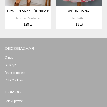
BAWEŁNIANA SPÓDNICA BOHO OMBRE WZORY FAIRY COTT
SPÓDNICA *479
Nomad Vintage
butikAtico
129 zł
13 zł
DECOBAZAAR
O nas
Biuletyn
Dane osobowe
Pliki Cookies
POMOC
Jak kupować