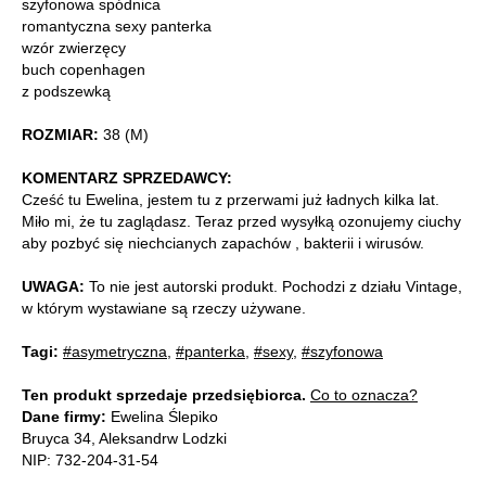
szyfonowa spódnica
romantyczna sexy panterka
wzór zwierzęcy
buch copenhagen
z podszewką
ROZMIAR:
38 (M)
KOMENTARZ SPRZEDAWCY:
Cześć tu Ewelina, jestem tu z przerwami już ładnych kilka lat.
Miło mi, że tu zaglądasz. Teraz przed wysyłką ozonujemy ciuchy
aby pozbyć się niechcianych zapachów , bakterii i wirusów.
UWAGA:
To nie jest autorski produkt. Pochodzi z działu Vintage,
w którym wystawiane są rzeczy używane.
Tagi:
#asymetryczna
,
#panterka
,
#sexy
,
#szyfonowa
Ten produkt sprzedaje przedsiębiorca.
Co to oznacza?
Dane firmy:
Ewelina Ślepiko
Bruyca 34, Aleksandrw Lodzki
NIP: 732-204-31-54