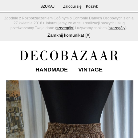
SZUKAJ
Zaloguj się
Koszyk
Zgodnie z Rozporządzeniem Ogólnym o Ochronie Danych Osobowych z dnia
27 kwietnia 2016 r. informujemy, że w celu realizacji naszych usług
przetwarzamy Twoje dane (
szczegóły
) i używamy cookies (
szczegóły
).
Zamknij komunikat [X]
HANDMADE
VINTAGE