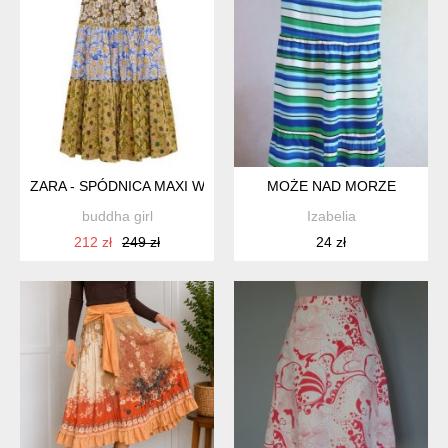
ZARA - SPÓDNICA MAXI W KWIATY - BOHO - XS
MOŻE NAD MORZE
buddha girl
Izabelia
212 zł
249 zł
24 zł