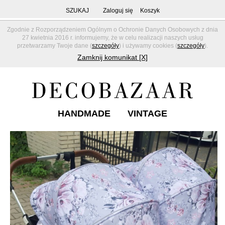
SZUKAJ
Zaloguj się
Koszyk
Zgodnie z Rozporządzeniem Ogólnym o Ochronie Danych Osobowych z dnia
27 kwietnia 2016 r. informujemy, że w celu realizacji naszych usług
przetwarzamy Twoje dane (
szczegóły
) i używamy cookies (
szczegóły
).
Zamknij komunikat [X]
HANDMADE
VINTAGE