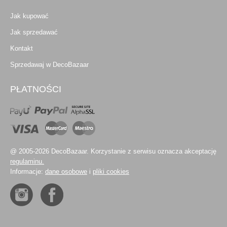
Jak kupować
Jak sprzedawać
Kontakt
Sprzedawaj w DecoBazaar
PŁATNOŚCI
@ 2005-2026 DecoBazaar. Korzystanie z serwisu oznacza akceptację
regulaminu.
Informacje:
dane osobowe
i
pliki cookies