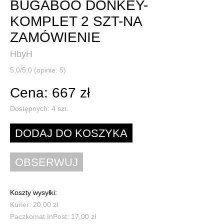
BUGABOO DONKEY-
KOMPLET 2 SZT-NA
ZAMÓWIENIE
HbyH
5,0/5,0 (opinie: 5)
Cena: 667 zł
Dostępnych:
4
szt.
Koszty wysyłki:
Kurier: 20,00 zł
Paczkomat InPost: 17,00 zł