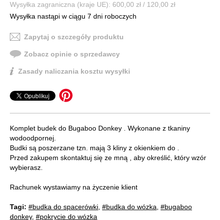
Wysyłka zagraniczna (kraje UE): 600,00 zł / 120,00 zł
Wysyłka nastąpi w ciągu 7 dni roboczych
Zapytaj o szczegóły produktu
Zobacz opinie o sprzedawcy
Zasady naliczania kosztu wysyłki
Komplet budek do Bugaboo Donkey . Wykonane z tkaniny
wodoodpornej.
Budki są poszerzane tzn. mają 3 kliny z okienkiem do .
Przed zakupem skontaktuj się ze mną , aby określić, który wzór
wybierasz.
Rachunek wystawiamy na życzenie klient
Tagi:
#budka do spacerówki
,
#budka do wózka
,
#bugaboo
donkey
,
#pokrycie do wózka