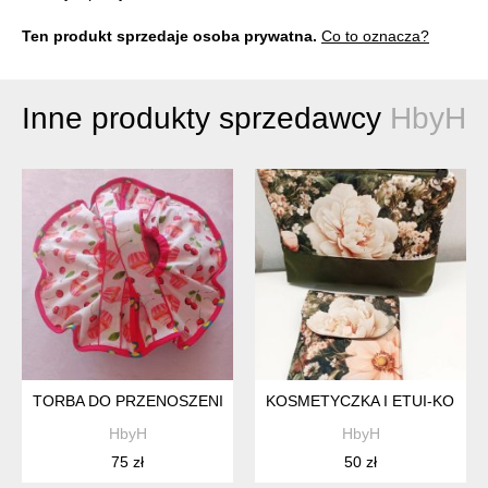
Ten produkt sprzedaje osoba prywatna.
Co to oznacza?
Inne produkty sprzedawcy
HbyH
TORBA DO PRZENOSZENIA CIASTA, ZAPIEKANKI, TACY, TART
KOSMETYCZKA I ETUI-KOMPL
HbyH
HbyH
75 zł
50 zł