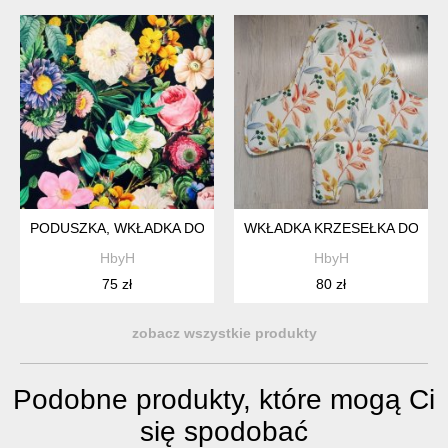
PODUSZKA, WKŁADKA DO KRZESEŁKA IKEA-ANTILOP-KWIAT
WKŁADKA KRZESEŁKA DO KA
HbyH
HbyH
75 zł
80 zł
zobacz wszystkie produkty
Podobne produkty, które mogą Ci
się spodobać