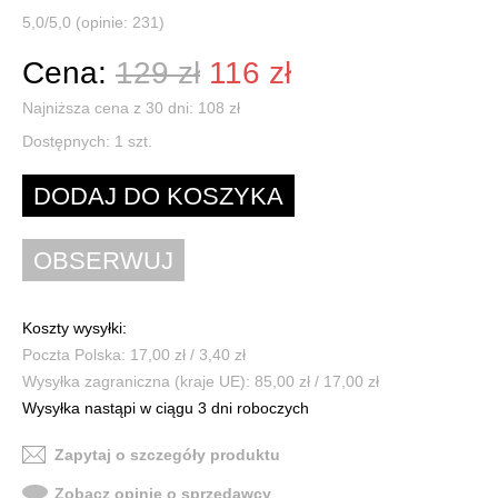
5,0/5,0 (opinie: 231)
Cena:
129 zł
116 zł
Najniższa cena z 30 dni: 108 zł
Dostępnych:
1
szt.
Koszty wysyłki:
Poczta Polska: 17,00 zł / 3,40 zł
Wysyłka zagraniczna (kraje UE): 85,00 zł / 17,00 zł
Wysyłka nastąpi w ciągu 3 dni roboczych
Zapytaj o szczegóły produktu
Zobacz opinie o sprzedawcy