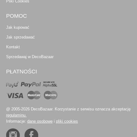
Pliki Cookies
POMOC
Jak kupować
Jak sprzedawać
Kontakt
Sprzedawaj w DecoBazaar
PŁATNOŚCI
@ 2005-2026 DecoBazaar. Korzystanie z serwisu oznacza akceptację
regulaminu.
Informacje:
dane osobowe
i
pliki cookies