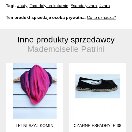
Tagi:
#buty
,
#sandały na koturnie
,
#sandały zara
,
#zara
Ten produkt sprzedaje osoba prywatna.
Co to oznacza?
Inne produkty sprzedawcy
Mademoiselle Patrini
LETNI SZAL KOMIN
CZARNE ESPADRYLE 38