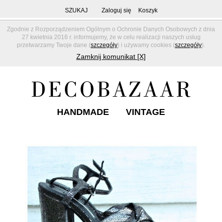
SZUKAJ
Zaloguj się
Koszyk
Zgodnie z Rozporządzeniem Ogólnym o Ochronie Danych Osobowych z dnia
27 kwietnia 2016 r. informujemy, że w celu realizacji naszych usług
przetwarzamy Twoje dane (
szczegóły
) i używamy cookies (
szczegóły
).
Zamknij komunikat [X]
HANDMADE
VINTAGE