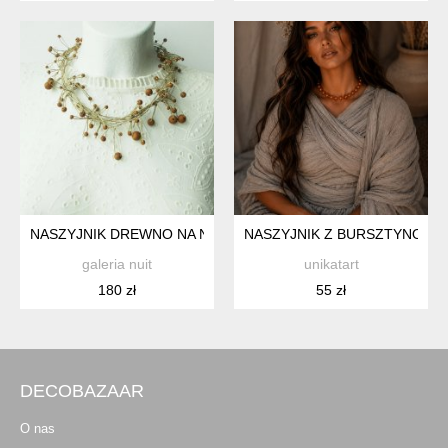
NASZYJNIK DREWNO NA NATURALNYM LNIE
NASZYJNIK Z BURSZTYNOWY
galeria nuit
unikatart
180 zł
55 zł
DECOBAZAAR
O nas