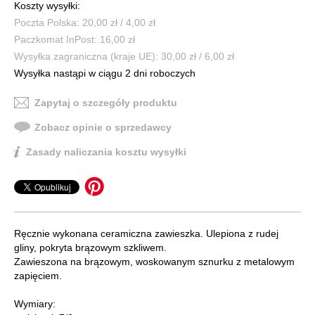
Koszty wysyłki:
Poczta Polska: 20,00 zł / 4,00 zł
Paczkomat InPost: 16,00 zł
Wysyłka zagraniczna (kraje UE): 30,00 zł / 6,00 zł
Wysyłka nastąpi w ciągu 2 dni roboczych
Zapytaj o szczegóły produktu
Zobacz opinie o sprzedawcy
Zasady naliczania kosztu wysyłki
Ręcznie wykonana ceramiczna zawieszka. Ulepiona z rudej
gliny, pokryta brązowym szkliwem.
Zawieszona na brązowym, woskowanym sznurku z metalowym
zapięciem.
Wymiary: