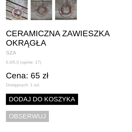
CERAMICZNA ZAWIESZKA
OKRĄGŁA
SZA
5,0/5,0 (opinie: 17)
Cena: 65 zł
Dostępnych:
1
szt.