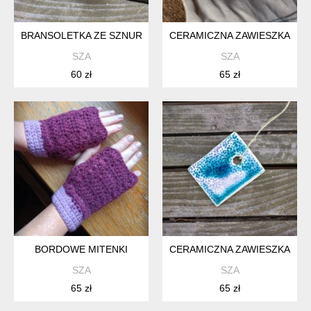
BRANSOLETKA ZE SZNURKA
CERAMICZNA ZAWIESZKA W K
SZA
SZA
60 zł
65 zł
BORDOWE MITENKI
CERAMICZNA ZAWIESZKA S
SZA
SZA
65 zł
65 zł