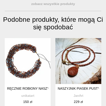
zobacz wszystkie produkty
Podobne produkty, które mogą Ci
się spodobać
RĘCZNIE ROBIONY NASZYJNIK WIELORZĘDOWY - BRĄZ I BŁ
NASZYJNIK PIASEK PUSTYNI 
unikatart
JanArt
150 zł
229 zł