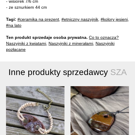
- wisiorek 7/6 cm
- ze sznurkiem 44 cm
Tagi:
#ceramika na prezent
,
#etniczny naszyjnik
,
#kolory jesieni
,
#na lato
Ten produkt sprzedaje osoba prywatna.
Co to oznacza?
Naszyjniki z kwiatami
,
Naszyjniki z minerałami
,
Naszyjniki
pozłacane
Inne produkty sprzedawcy
SZA