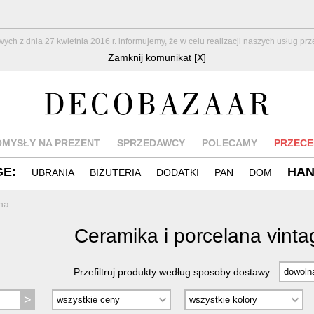
z dnia 27 kwietnia 2016 r. informujemy, że w celu realizacji naszych usług pr
Zamknij komunikat [X]
OMYSŁY NA PREZENT
SPRZEDAWCY
POLECAMY
PRZECE
GE:
HA
UBRANIA
BIŻUTERIA
DODATKI
PAN
DOM
na
Ceramika i porcelana vint
Przefiltruj produkty według sposoby dostawy: