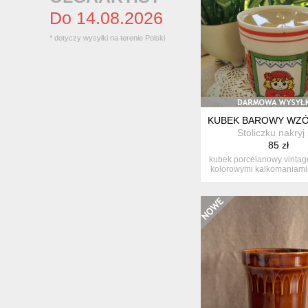
Do 14.08.2026
* dotyczy wysyłki na terenie Polski
KUBEK BAROWY WZÓ
Stoliczku nakryj 
85 zł
kubek porcelanowy vintag
kolorowymi kalkomaniamii. 