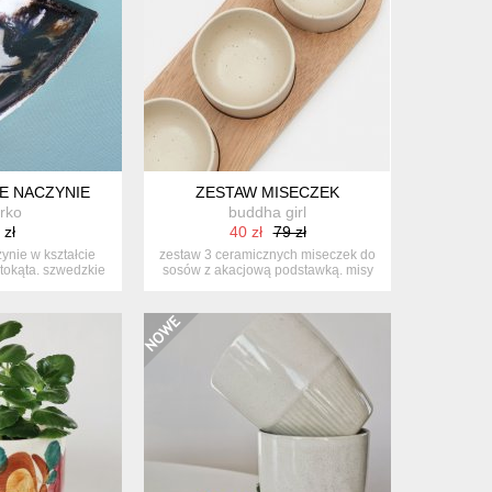
E NACZYNIE
ZESTAW MISECZEK
rko
buddha girl
 zł
40 zł
79 zł
ynie w kształcie
zestaw 3 ceramicznych miseczek do
tokąta. szwedzkie
sosów z akacjową podstawką. misy
...
są ...