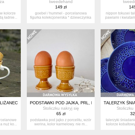
za
tweedehand
tweed
149 zł
149
 w kolorze
goebel / hummel - porcelanowa
nippon tokusei ta
ą ładnie...
figurka kolekcjonerska * dziewczynka
pawiami i kwiatami
z ...
IŻANECZKI VINTAGE * FILIŻANKA
PODSTAWKI POD JAJKA, PRL, PRUSZKÓW
TALERZYK ŚNI
Stoliczku nakryj się
Stoliczku 
65 zł
32
orcelanowe
podstawka pod jajko z porcelitu, wzór
talerzyki śniadani
a nuż ko...
werina, kolor karmelowy. nie m...
kolorze kobaltow