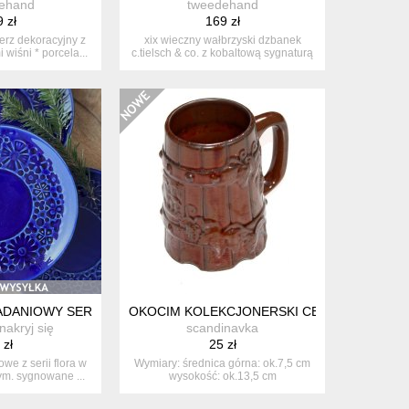
ehand
tweedehand
 zł
169 zł
lerz dekoracyjny z
xix wieczny wałbrzyski dzbanek
 wiśni * porcela...
c.tielsch & co. z kobaltową sygnaturą
z...
ADANIOWY SERIA FLORA GDR
OKOCIM KOLEKCJONERSKI CERAMICZNY KU
nakryj się
scandinavka
 zł
25 zł
owe z serii flora w
Wymiary: średnica górna: ok.7,5 cm
ym. sygnowane ...
wysokość: ok.13,5 cm