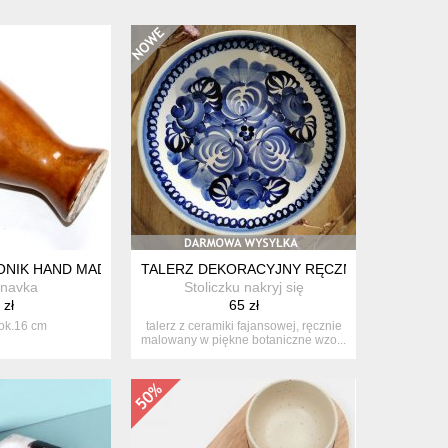
ONIK HAND MADE WOŁKUSZE PRL
TALERZ DEKORACYJNY RĘCZNIE MALOWAN
inavka
Stoliczku nakryj się
 zł
65 zł
ok.16 cm
talerz z ceramiki fajansowej, ręcznie
malowany w piękne botaniczne wzo...