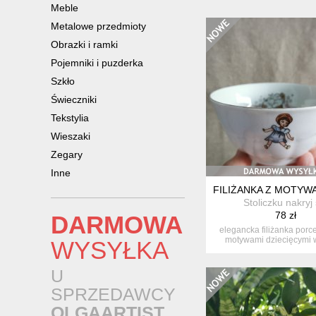
Meble
Metalowe przedmioty
Obrazki i ramki
Pojemniki i puzderka
Szkło
Świeczniki
Tekstylia
Wieszaki
Zegary
Inne
FILIŻANKA Z MOTYW
Stoliczku nakryj 
78 zł
DARMOWA
elegancka filiżanka porc
motywami dziecięcymi 
WYSYŁKA
kalkom...
U
SPRZEDAWCY
OLGAARTIST