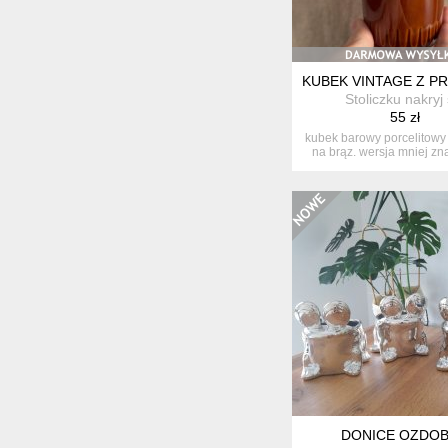
KUBEK VINTAGE Z P
Stoliczku nakryj 
55 zł
kubek barowy porcelitowy 
na brąz. wersja mniej zna
DONICE OZDO