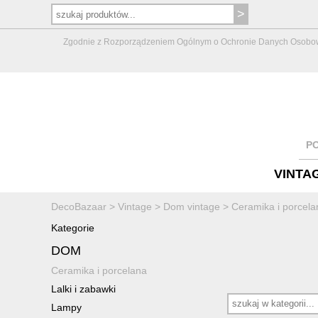
Zgodnie z Rozporządzeniem Ogólnym o Ochronie Danych Osobowych 
P
VINTA
DecoBazaar
>
Vintage
>
Dom vintage
>
Ceramika i porcela
Kategorie
DOM
Ceramika i porcelana
Lalki i zabawki
Lampy