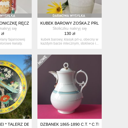
DONICZKĘ RĘCZNIE MALOWANA
KUBEK BAROWY ZOŚKA Z PRL, MIROSTOWIC
nakryj się
Stoliczku nakryj się
 zł
130 zł
elany fajansowej
kubek barowy, klasyk prl-u, obecny w
lorowe kwiaty.
każdym barze mlecznym, stołówce i...
ie s...
RCELANOWA FIGURKA KOLEKCJONERSKA * 239/B
EI * TALERZ DEKORACYJNY RĘCZNIE MALOWANY * PAW * KWIAT W
DZBANEK 1865-1890 C.T. * C.TIELSCH & CO