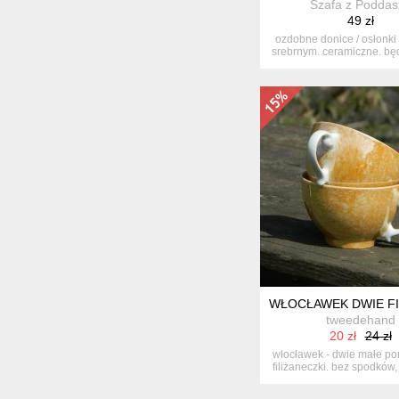
Szafa z Poddas
49 zł
ozdobne donice / osłonki
srebrnym. ceramiczne. będ
WŁOCŁAWEK DWIE FIL
tweedehand
20 zł
24 zł
włocławek - dwie małe p
filiżaneczki. bez spodków, 