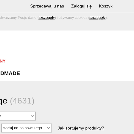
Sprzedawaj u nas
Zaloguj się
Koszyk
zetwarzamy Twoje dane (
szczegóły
) i używamy cookies (
szczegóły
).
NY
NDMADE
age
(4631)
Jak sortujemy produkty?