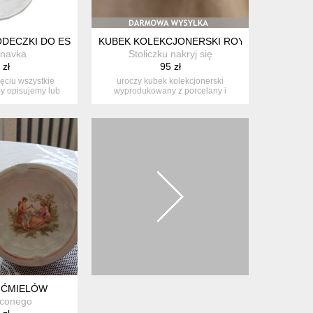
 GLINIANA * RUSTIC
DECZKI DO ESPRESSO TALERZYKI 3SZT PRL
KUBEK KOLEKCJONERSKI ROYAL DUX BOHE
inavka
Stoliczku nakryj się
 zł
95 zł
jęciu wszystkie
uroczy kubek kolekcjonerski
 opisujemy lub
wyprodukowany z porcelany i
ra...
ozdobiony kalk...
 ĆMIELÓW
aconego