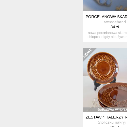
PORCELANOWA SKARB
tweedehand
34 zł
nowa porcelanowa skarbo
chłopca. nigdy nieużywan
ZESTAW 4 TALERZY 
Stoliczku nakryj 