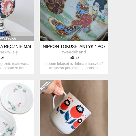
TA 1875–1909 ANTYK
 RĘCZNIE MALOWANA, KOŁO, PRL
NIPPON TOKUSEI ANTYK * PORCELANA JAPOŃ
nakryj się
tweedehand
 zł
59 zł
ręcznie malowana.
nippon tokusei ozdobna miseczka *
tan bardzo dobr...
antyczna porcelana japońska.
mniejs...