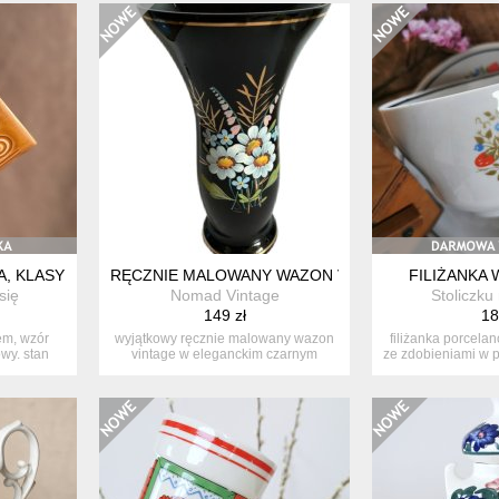
 KLASYK PRL Z PRUSZKOWA, II POŁOWA XX W.
RĘCZNIE MALOWANY WAZON VINTAGE CZARNY ZE 
FILIŻANKA 
się
Nomad Vintage
Stoliczku 
149 zł
18
em, wzór
wyjątkowy ręcznie malowany wazon
filiżanka porcela
wy. stan
vintage w eleganckim czarnym
ze zdobieniami w po
kolorze....