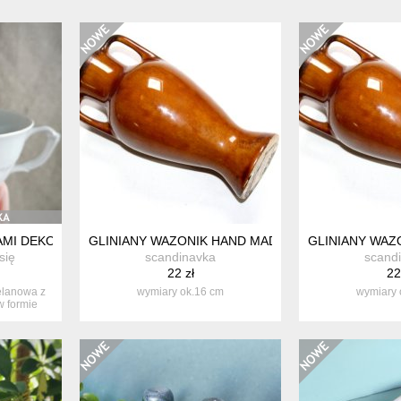
AMI DEKORACYJNYMI DZIECIĘCYMI
GLINIANY WAZONIK HAND MADE WOŁKUSZE PRL
GLINIANY WAZ
się
scandinavka
scand
22 zł
22
elanowa z
wymiary ok.16 cm
wymiary 
w formie