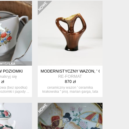
STOKROTKAMI 20 CM | RETRO PRL COTTAGE
W POZIOMKI
MODERNISTYCZNY WAZON, ' CERAMIKA KRAKO
nakryj się
RE-FORMAT
 zł
870 zł
nowa (bez spodka)
ceramiczny wazon ' ceramika
ziomki i jagody ...
krakowska " proj. marian garga, lata
...