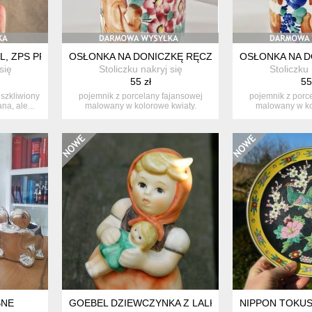
RL, ZPS PRUSZKÓW
OSŁONKA NA DONICZKĘ RĘCZNIE MALOWANA
OSŁONKA NA 
się
Stoliczku nakryj się
Stoliczku 
55 zł
55
szkliwiony
pojemnik z porcelany fajansowej
pojemnik z porc
na, ale...
malowany w kolorowe kwiaty.
malowany w ko
idealnie s...
idealn
BNE
GOEBEL DZIEWCZYNKA Z LALKĄ HUMMEL 1967 PO
NIPPON TOKUS