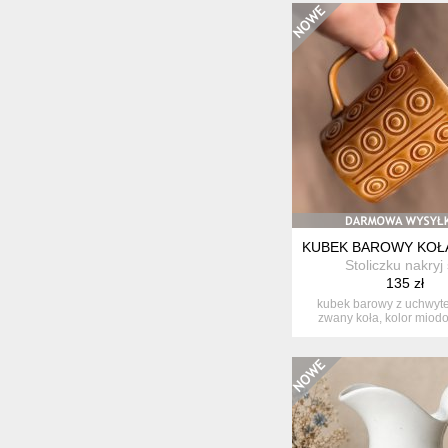
KUBEK BAROWY KOŁA,
Stoliczku nakryj 
135 zł
kubek barowy z uchwyt
zwany koła, kolor miodo
kubka...