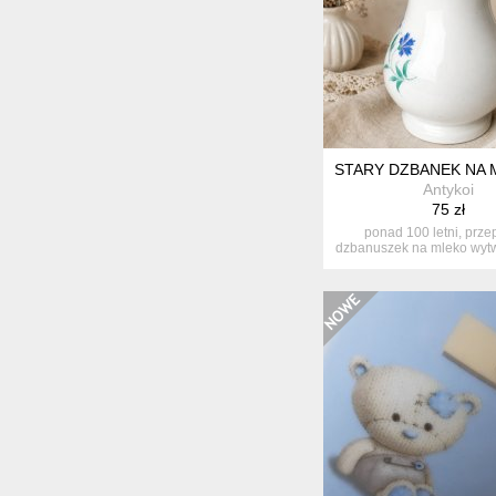
STARY DZBANEK NA 
Antykoi
75 zł
ponad 100 letni, prze
dzbanuszek na mleko wytwó
tiels...