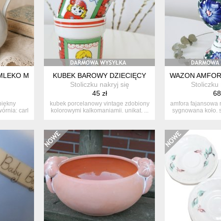
MLEKO MLECZNIK C.T. ALTWASSER STARY WAŁBRZYCH CHABRY LA
KUBEK BAROWY DZIECIĘCY
WAZON AMFORA
Stoliczku nakryj się
Stoliczku 
45 zł
68
piękny
kubek porcelanowy vintage zdobiony
amfora fajansowa 
rnia: carl
kolorowymi kalkomaniamii. unikat. ...
sygnowana koło. s