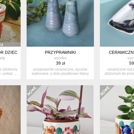
R DZIECIĘCY
PRZYPRAWNIKI
CERAMICZN
się
vzorko
vzo
39 zł
59
e zdobiony
przyprawniki ceramiczne, ręcznie
ceramiczne nacz
unikat. ...
wykonane. u dołu plastikowe klipsy
zbliżonym do pros
do...
ręk