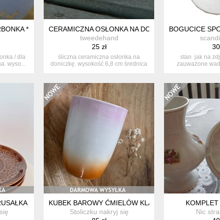
ONKA * MIŚ * DZIECIĘCA DLA CHŁOPCA
CERAMICZNA OSŁONKA NA DONICZKĘ * DONICZKA *
BOGUCICE SPO
tweedehand
scand
25 zł
30
nka / dla
śliczna ceramiczna osłonka na
stan jak na zd
a. wyso...
doniczkę. wysokość 6,8 cm średnica
zauważone wady
p...
fotog
RUSAŁKA GDR
KUBEK BAROWY ĆMIELÓW KLASYK PRL
KOMPLET
się
Stoliczku nakryj się
Nic str