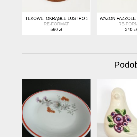
TEKOWE, OKRĄGŁE LUSTRO ŚCIENNE MID CENTURY, D
WAZON FAZZOLET
RE-FORMAT
RE-FOR
560 zł
340 zł
Podob