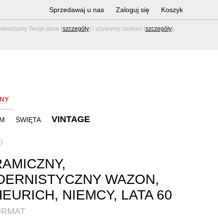
Sprzedawaj u nas
Zaloguj się
Koszyk
zetwarzamy Twoje dane (
szczegóły
) i używamy cookies (
szczegóły
).
NY
VINTAGE
M
ŚWIĘTA
)
AMICZNY,
DERNISTYCZNY WAZON,
EURICH, NIEMCY, LATA 60
ORMAT