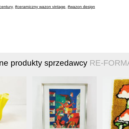
century
,
#ceramiczny wazon vintage
,
#wazon design
nne produkty sprzedawcy
RE-FORM