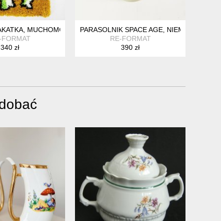
N, DANIA LATA 70.
KATKA, MUCHOMORY, WIELKA BRYTANIA, LATA 70.
PARASOLNIK SPACE AGE, NIEMCY, LATA 60
-FORMAT
RE-FORMAT
340 zł
390 zł
odobać