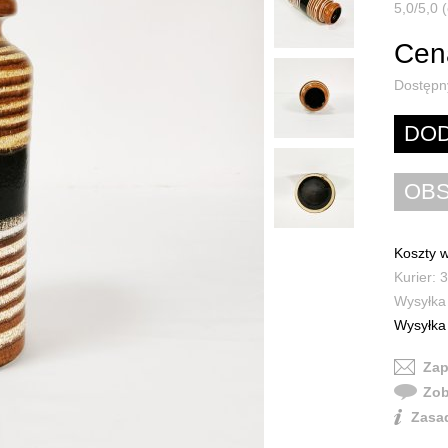
5,0/5,0 (
Cena
Dostępn
Koszty w
Kurier: 3
Wysyłka 
Wysyłka 
Zap
Zob
Zasad