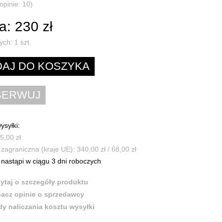
opinie: 10)
: 230 zł
ych:
1
szt.
ysyłki:
5,00 zł
zagraniczna (kraje UE): 340,00 zł / 68,00 zł
nastąpi w ciągu 3 dni roboczych
ytaj o szczegóły produktu
acz opinie o sprzedawcy
y naliczania kosztu wysyłki