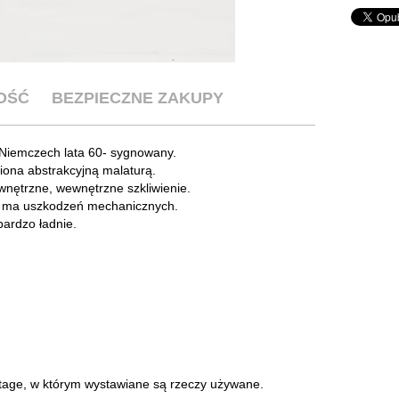
OŚĆ
BEZPIECZNE ZAKUPY
Niemczech lata 60- sygnowany.
iona abstrakcyjną malaturą.
nętrzne, wewnętrzne szkliwienie.
ie ma uszkodzeń mechanicznych.
bardzo ładnie.
intage, w którym wystawiane są rzeczy używane.