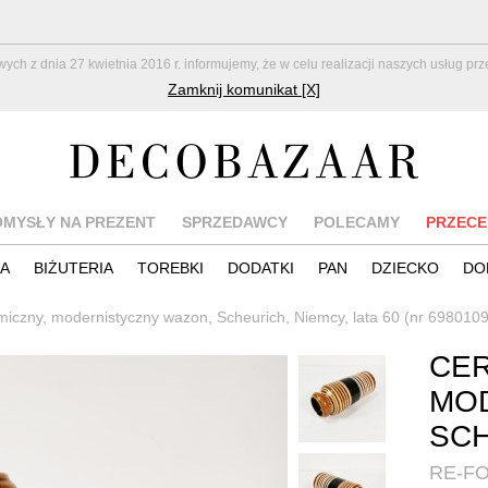
z dnia 27 kwietnia 2016 r. informujemy, że w celu realizacji naszych usług pr
Zamknij komunikat [X]
OMYSŁY NA PREZENT
SPRZEDAWCY
POLECAMY
PRZECE
IA
BIŻUTERIA
TOREBKI
DODATKI
PAN
DZIECKO
DO
iczny, modernistyczny wazon, Scheurich, Niemcy, lata 60 (nr 6980109
CER
MO
SCH
RE-F