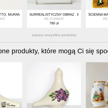
ANIA, LATA 60
TO, MURANO GLASS, WŁOCHY LATA 70.
SURREALISTYCZNY OBRAZ , BENT KARL JACOBSE
ŚCIENNA MA
MAT
RE-FORMAT
RE
780 zł
zobacz wszystkie produkty
ne produkty, które mogą Ci się sp