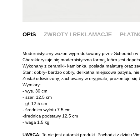
OPIS
ZWROTY I REKLAMACJE
PŁATN
Modernistyczny wazon wyprodukowany przez Scheurich w 
Charakteryzuje się modernistyczna formą, która jest dopełn
Wykonany z ceramiki- kamionka, posiada malaturę oraz zew
Stan: dobry- bardzo dobry, delikatna miejscowa patyna, n
Został odświeżony, zachowany w oryginale, prezentuje się 
Wymiary:
- wys. 30 cm
- szer. 12.5 cm
- gł. 12.5 cm
- średnica wylotu 7.5 cm
-średnica podstawy 12.5 cm
- waga 1.5 kg
UWAGA:
To nie jest autorski produkt. Pochodzi z działu V