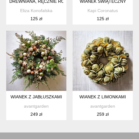
DREWNIANA, RĘCZNIE ROBIONA OZDOBA CHOINKOWA JEŻ, 
WIANEK ŚWIĄTECZNY
Eliza Konofalska
Kapi Coronatus
125 zł
125 zł
WIANEK Z JABŁUSZKAMI
WIANEK Z LIMONKAMI
avantgarden
avantgarden
249 zł
259 zł