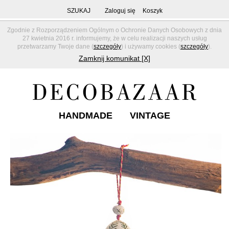
SZUKAJ
Zaloguj się
Koszyk
Zgodnie z Rozporządzeniem Ogólnym o Ochronie Danych Osobowych z dnia
27 kwietnia 2016 r. informujemy, że w celu realizacji naszych usług
przetwarzamy Twoje dane (
szczegóły
) i używamy cookies (
szczegóły
).
Zamknij komunikat [X]
HANDMADE
VINTAGE