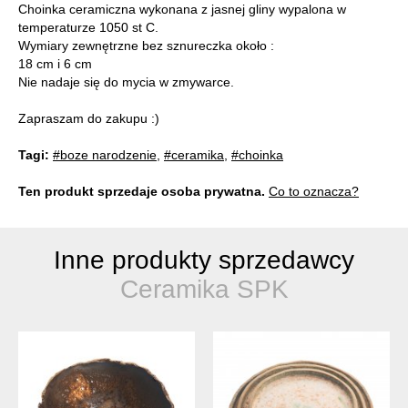
Choinka ceramiczna wykonana z jasnej gliny wypalona w
temperaturze 1050 st C.
Wymiary zewnętrzne bez sznureczka około :
18 cm i 6 cm
Nie nadaje się do mycia w zmywarce.
Zapraszam do zakupu :)
Tagi:
#boze narodzenie
,
#ceramika
,
#choinka
Ten produkt sprzedaje osoba prywatna.
Co to oznacza?
Inne produkty sprzedawcy
Ceramika SPK