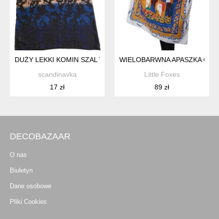
DUŻY LEKKI KOMIN SZAL WZÓR KOLORY
WIELOBARWNA APASZKA CHU
scandinavka
Little Foxes
17 zł
89 zł
DECOBAZAAR
O nas
Biuletyn
Dane osobowe
Pliki Cookies