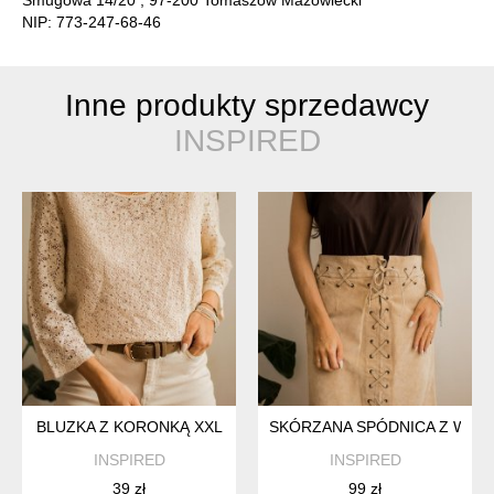
Smugowa 14/20 , 97-200 Tomaszów Mazowiecki
NIP: 773-247-68-46
Inne produkty sprzedawcy
INSPIRED
BLUZKA Z KORONKĄ XXL
SKÓRZANA SPÓDNICA Z WIĄZ
INSPIRED
INSPIRED
39 zł
99 zł