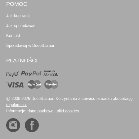
POMOC
Jak kupować
Jak sprzedawać
Kontakt
Sprzedawaj w DecoBazaar
PŁATNOŚCI
@ 2005-2026 DecoBazaar. Korzystanie z serwisu oznacza akceptację
regulaminu.
Informacje:
dane osobowe
i
pliki cookies