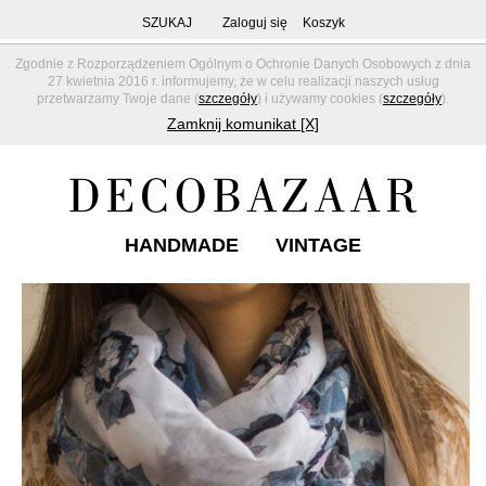
SZUKAJ
Zaloguj się
Koszyk
Zgodnie z Rozporządzeniem Ogólnym o Ochronie Danych Osobowych z dnia
27 kwietnia 2016 r. informujemy, że w celu realizacji naszych usług
przetwarzamy Twoje dane (
szczegóły
) i używamy cookies (
szczegóły
).
Zamknij komunikat [X]
HANDMADE
VINTAGE