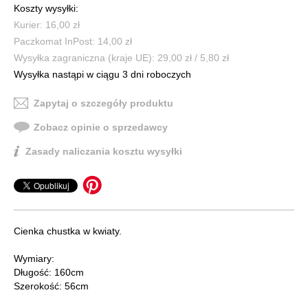
Koszty wysyłki:
Kurier: 16,00 zł
Paczkomat InPost: 14,00 zł
Wysyłka zagraniczna (kraje UE): 29,00 zł / 5,80 zł
Wysyłka nastąpi w ciągu 3 dni roboczych
Zapytaj o szczegóły produktu
Zobacz opinie o sprzedawcy
Zasady naliczania kosztu wysyłki
Cienka chustka w kwiaty.
Wymiary:
Długość: 160cm
Szerokość: 56cm