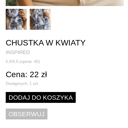
CHUSTKA W KWIATY
INSPIRED
5,0/5,0 (opinie: 45)
Cena: 22 zł
Dostępnych:
1
szt.