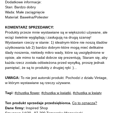
Dodatkowe informacje:
Stan: Bardzo dobry
Wada: Małe zaciągnięcie
Materiał: Bawełna/Poliester
KOMENTARZ SPRZEDAWCY:
Produkty przeze mnie wystawiane są w większości używane, ale
wciąż świetnie wyglądają i zasługują na drugą szansę!
Wystawiam rzeczy w stanie: 1) idealnym-które nie noszą śladów
użytkowania lub 2) bardzo dobrym-które mogą mieć delikatne
ślady noszenia, niekiedy mikro wady, które są uwzględnione w
opisie, ale mimo to nadal dobrze się prezentują. Staram się, aby
każda rzecz została odświeżona przed wysyłką, proszę jednak
pamiętać, że są to produkty z drugiej ręki :)...
UWAGA:
To nie jest autorski produkt. Pochodzi z działu Vintage,
w którym wystawiane są rzeczy używane.
Tagi:
#chustka flower
,
#chustka w kwiatki
,
#chustka w kwiaty
Ten produkt sprzedaje przedsiębiorca.
Co to oznacza?
Dane firmy:
Inspired Shop