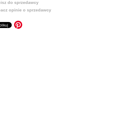
isz do sprzedawcy
acz opinie o sprzedawcy