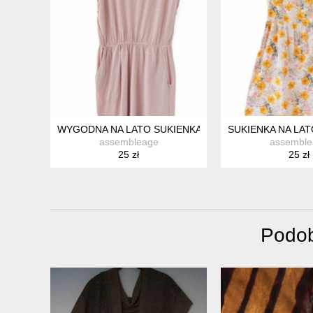
WYGODNA NA LATO SUKIENKA PUDROWA NATURALNA 
SUKIENKA NA LAT
assembleage
assemble
25 zł
25 zł
Podob