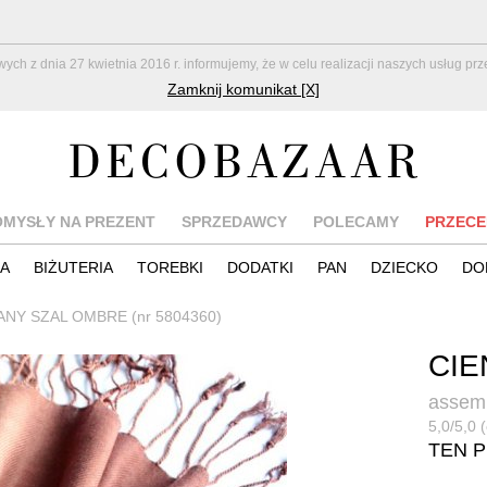
z dnia 27 kwietnia 2016 r. informujemy, że w celu realizacji naszych usług pr
Zamknij komunikat [X]
OMYSŁY NA PREZENT
SPRZEDAWCY
POLECAMY
PRZECE
IA
BIŻUTERIA
TOREBKI
DODATKI
PAN
DZIECKO
DO
NY SZAL OMBRE (nr 5804360)
CIE
assem
5,0/5,0 
TEN 