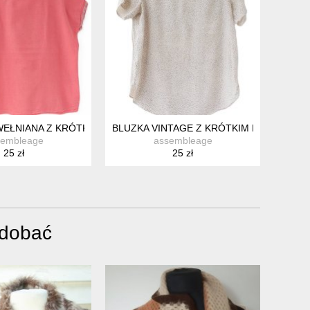
WNA WISKOZA PRIMARK 36
WEŁNIANA Z KRÓTKIM RĘKAWEM NA LATO MALINOWA S M
BLUZKA VINTAGE Z KRÓTKIM RĘKAWEM 
sembleage
assembleage
25 zł
25 zł
odobać