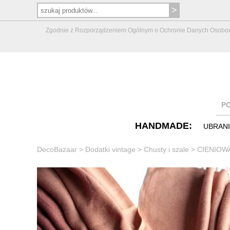
Zgodnie z Rozporządzeniem Ogólnym o Ochronie Danych Osobowych 
P
HANDMADE:
UBRAN
DecoBazaar
>
Dodatki vintage
>
Chusty i szale
>
CIENIOWA