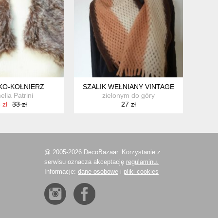
KO-KOŁNIERZ
SZALIK WEŁNIANY VINTAGE
lia Patrini
zielonym do góry
 zł
33 zł
27 zł
@ 2005-2026 DecoBazaar. Korzystanie z
serwisu oznacza akceptację
regulaminu.
Informacje:
dane osobowe
i
pliki cookies