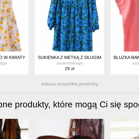
Z KIESZENIAMI
O W KWIATY BAWEŁNA OUTFITTER'S MK L
SUKIENKA Z METKĄ Z DŁUGIM RĘKAWEM ZWIE
BLUZKA BA
age
assembleage
as
29 zł
zobacz wszystkie produkty
ne produkty, które mogą Ci się sp