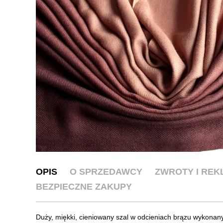
OPIS
O SPRZEDAWCY
ZWROTY I RE
BEZPIECZNE ZAKUPY
Duży, miękki, cieniowany szal w odcieniach brązu wykonany