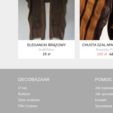
ELEGANCKI BRĄZOWY
CHUSTA SZAL APA
butikAtico
Kamelia Pa
18 zł
102 zł
12
DECOBAZAAR
POMOC
O nas
Jak kupowa
Biuletyn
Jak sprzed
Dane osobowe
Kontakt
Pliki Cookies
Sprzedawaj