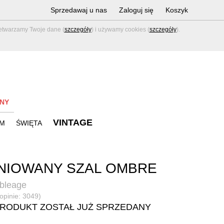
Sprzedawaj u nas
Zaloguj się
Koszyk
zetwarzamy Twoje dane (
szczegóły
) i używamy cookies (
szczegóły
).
NY
VINTAGE
M
ŚWIĘTA
NIOWANY SZAL OMBRE
bleage
(opinie: 3049)
PRODUKT ZOSTAŁ JUŻ SPRZEDANY