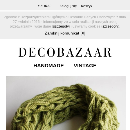
SZUKAJ
Zaloguj się
Koszyk
Zgodnie z Rozporządzeniem Ogólnym o Ochronie Danych Osobowych z dnia
27 kwietnia 2016 r. informujemy, że w celu realizacji naszych usług
przetwarzamy Twoje dane (
szczegóły
) i używamy cookies (
szczegóły
).
Zamknij komunikat [X]
HANDMADE
VINTAGE