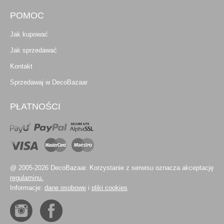
POMOC
Jak kupować
Jak sprzedawać
Kontakt
Sprzedawaj w DecoBazaar
PŁATNOŚCI
@ 2005-2026 DecoBazaar. Korzystanie z serwisu oznacza akceptację
regulaminu.
Informacje:
dane osobowe
i
pliki cookies