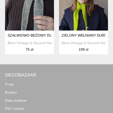
SZAŁWIOWO-BEŻOWY DUŃSKI SZALIK Z WEŁNY ALPAKI SOPH
ZIELONY WEŁNIANY DUŃSKI 
Blom Vintage & Second Hand
Blom Vintage & Second Hand
75 zł
199 zł
DECOBAZAAR
O nas
Biuletyn
Dane osobowe
Pliki Cookies